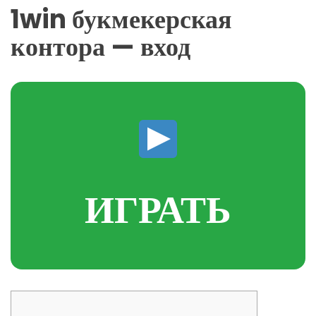
1win букмекерская
контора — вход
ИГРАТЬ