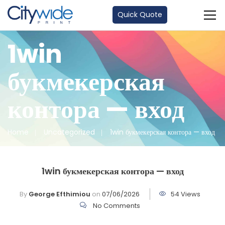
Quick Quote
1win
букмекерская
контора — вход
Home
Uncategorized
1win букмекерская контора — вход
1win букмекерская контора — вход
By
George Efthimiou
on
07/06/2026
54 Views
No Comments