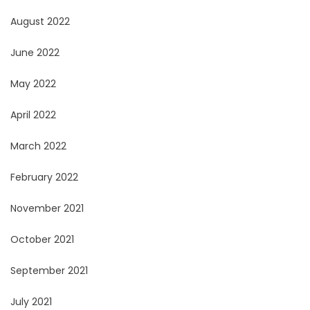
August 2022
June 2022
May 2022
April 2022
March 2022
February 2022
November 2021
October 2021
September 2021
July 2021