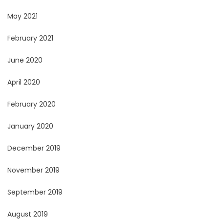
May 2021
February 2021
June 2020
April 2020
February 2020
January 2020
December 2019
November 2019
September 2019
August 2019