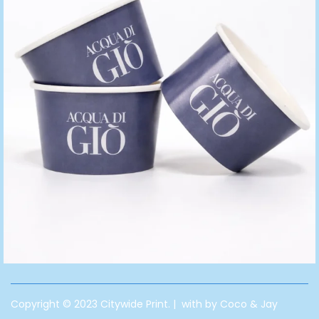
Copyright © 2023 Citywide Print. | with by Coco & Jay