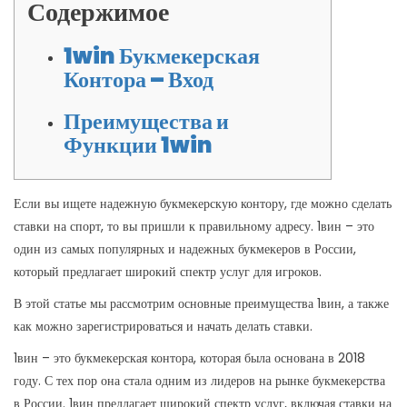
Содержимое
1win Букмекерская
Контора – Вход
Преимущества и
Функции 1win
Если вы ищете надежную букмекерскую контору, где можно сделать
ставки на спорт, то вы пришли к правильному адресу. 1вин – это
один из самых популярных и надежных букмекеров в России,
который предлагает широкий спектр услуг для игроков.
В этой статье мы рассмотрим основные преимущества 1вин, а также
как можно зарегистрироваться и начать делать ставки.
1вин – это букмекерская контора, которая была основана в 2018
году. С тех пор она стала одним из лидеров на рынке букмекерства
в России. 1вин предлагает широкий спектр услуг, включая ставки на