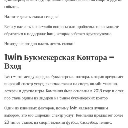
события.
Начните делать ставки сегодня!
Если у вас есть какие-либо вопросы или проблемы, то вы можете
обратиться к поддержке 1вин, которая работает круглосуточно.
Никогда не поздно начать делать ставки!
1win Букмекерская Контора –
Вход
1win – это международная букмекерская контора, которая предлагает
широкий спектр услуг, включая ставки на спорт, онлайн-казино,
лотереи и другие игры. Компания была основана в 2018 году и с тех
пор стала одним из лидеров на рынке букмекерских контор.
Один из ключевых факторов, почему 1win является лучшим
выбором, это его широкий спектр услуг. Компания предлагает более
20 типов ставок на спорт, включая футбол, баскетбол, теннис,