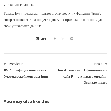
уникальные данные.
Также, 1win предлагает пользователям доступ к функции “1вин”,
которая позволяет им получать доступ к приложению, используя
свои уникальные данные.
Share:
Previous
Next
1Win — официальный сайт
Пин Ап казино – Официальный
букмекерской конторы 1вин
сайт Pin up играть онлайн |
Зеркало и вход
You may also
like this