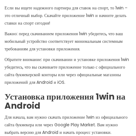
Если вы ищете надежного партнера для ставок на спорт, то 1win –
это отличный выбор. Скачайте приложение 1win и начните делать
ставки на спорт сегодня!
Важно: перед скачиванием приложения 1win убедитесь, что ваш
мобильный устройство соответствует минимальным системным
требованиям для установки приложения.
Обратите внимание: при скачивании и установке приложения 1win
убедитесь, что вы скачиваете приложение только с официального
сайта букмекерской конторы или через официальные магазины
приложений для Android и iOS.
Установка приложения 1win на
Android
Для начала, вам нужно скачать приложение 1win из официального
сайта букмекера или через Google Play Market. Вам нужно
выбрать версию для Android и начать процесс установки.