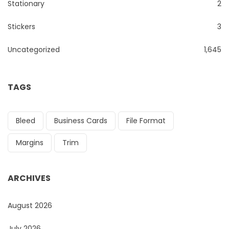
Stationary
2
Stickers
3
Uncategorized
1,645
TAGS
Bleed
Business Cards
File Format
Margins
Trim
ARCHIVES
August 2026
July 2026