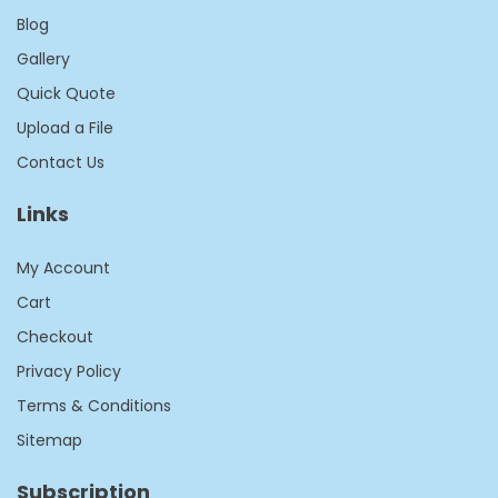
Blog
Gallery
Quick Quote
Upload a File
Contact Us
Links
My Account
Cart
Checkout
Privacy Policy
Terms & Conditions
Sitemap
Subscription