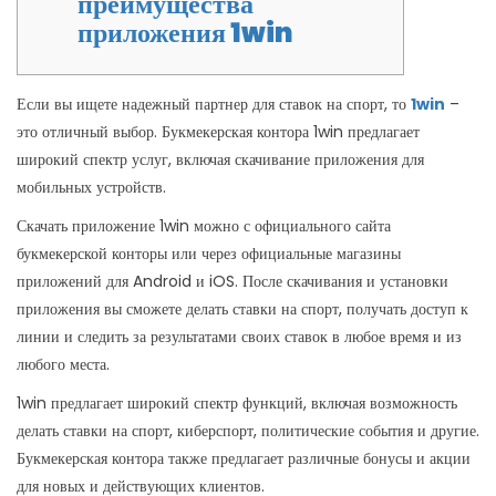
преимущества
приложения 1win
Если вы ищете надежный партнер для ставок на спорт, то
1win
–
это отличный выбор. Букмекерская контора 1win предлагает
широкий спектр услуг, включая скачивание приложения для
мобильных устройств.
Скачать приложение 1win можно с официального сайта
букмекерской конторы или через официальные магазины
приложений для Android и iOS. После скачивания и установки
приложения вы сможете делать ставки на спорт, получать доступ к
линии и следить за результатами своих ставок в любое время и из
любого места.
1win предлагает широкий спектр функций, включая возможность
делать ставки на спорт, киберспорт, политические события и другие.
Букмекерская контора также предлагает различные бонусы и акции
для новых и действующих клиентов.