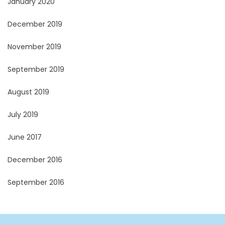
January 2020
December 2019
November 2019
September 2019
August 2019
July 2019
June 2017
December 2016
September 2016