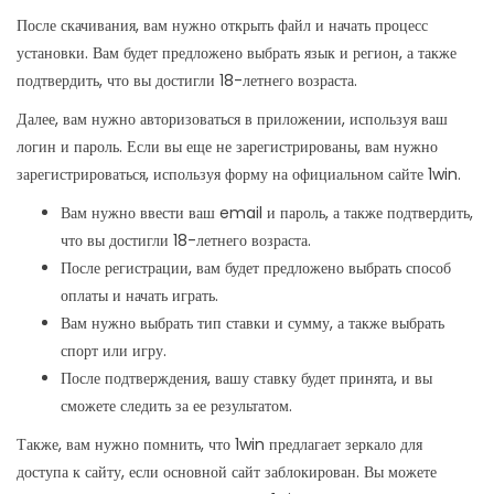
После скачивания, вам нужно открыть файл и начать процесс
установки. Вам будет предложено выбрать язык и регион, а также
подтвердить, что вы достигли 18-летнего возраста.
Далее, вам нужно авторизоваться в приложении, используя ваш
логин и пароль. Если вы еще не зарегистрированы, вам нужно
зарегистрироваться, используя форму на официальном сайте 1win.
Вам нужно ввести ваш email и пароль, а также подтвердить,
что вы достигли 18-летнего возраста.
После регистрации, вам будет предложено выбрать способ
оплаты и начать играть.
Вам нужно выбрать тип ставки и сумму, а также выбрать
спорт или игру.
После подтверждения, вашу ставку будет принята, и вы
сможете следить за ее результатом.
Также, вам нужно помнить, что 1win предлагает зеркало для
доступа к сайту, если основной сайт заблокирован. Вы можете