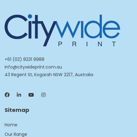
+61 (02) 8231 9988
info@citywideprint.com.au
43 Regent St, Kogarah NSW 2217, Australia
Sitemap
Home
Our Range