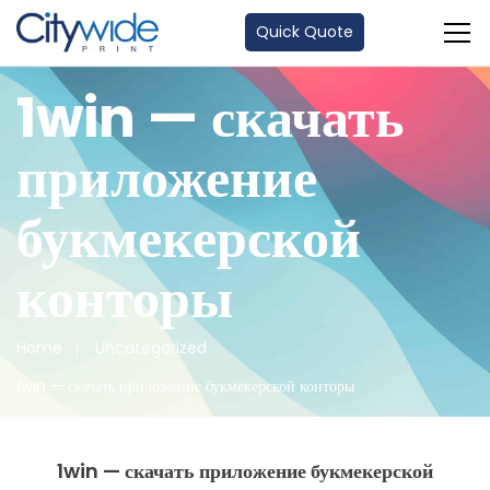
Quick Quote
1win — скачать
приложение
букмекерской
конторы
Home
Uncategorized
1win — скачать приложение букмекерской конторы
1win — скачать приложение букмекерской