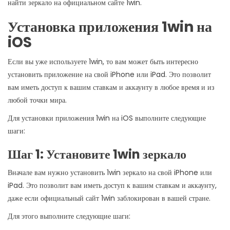
найти зеркало на официальном сайте 1win.
Установка приложения 1win на
iOS
Если вы уже используете 1win, то вам может быть интересно
установить приложение на свой iPhone или iPad. Это позволит
вам иметь доступ к вашим ставкам и аккаунту в любое время и из
любой точки мира.
Для установки приложения 1win на iOS выполните следующие
шаги:
Шаг 1: Установите 1win зеркало
Вначале вам нужно установить 1win зеркало на свой iPhone или
iPad. Это позволит вам иметь доступ к вашим ставкам и аккаунту,
даже если официальный сайт 1win заблокирован в вашей стране.
Для этого выполните следующие шаги: