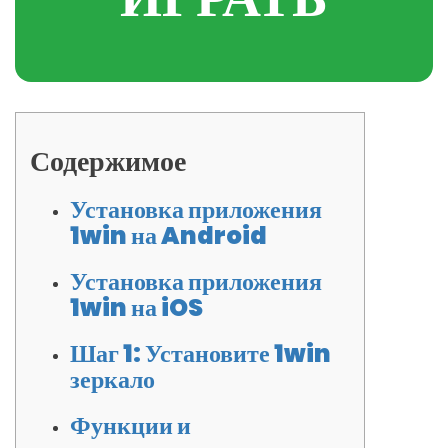
Содержимое
Установка приложения
1win на Android
Установка приложения
1win на iOS
Шаг 1: Установите 1win
зеркало
Функции и