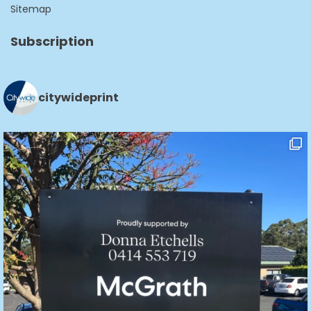
Sitemap
Subscription
citywideprint