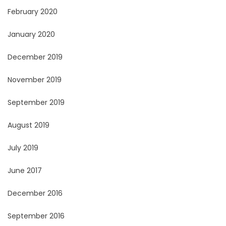
February 2020
January 2020
December 2019
November 2019
September 2019
August 2019
July 2019
June 2017
December 2016
September 2016