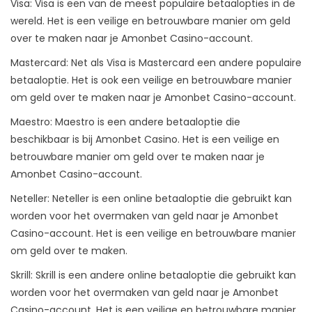
Visa: Visa is een van de meest populaire betaalopties in de
wereld. Het is een veilige en betrouwbare manier om geld
over te maken naar je Amonbet Casino-account.
Mastercard: Net als Visa is Mastercard een andere populaire
betaaloptie. Het is ook een veilige en betrouwbare manier
om geld over te maken naar je Amonbet Casino-account.
Maestro: Maestro is een andere betaaloptie die
beschikbaar is bij Amonbet Casino. Het is een veilige en
betrouwbare manier om geld over te maken naar je
Amonbet Casino-account.
Neteller: Neteller is een online betaaloptie die gebruikt kan
worden voor het overmaken van geld naar je Amonbet
Casino-account. Het is een veilige en betrouwbare manier
om geld over te maken.
Skrill: Skrill is een andere online betaaloptie die gebruikt kan
worden voor het overmaken van geld naar je Amonbet
Casino-account. Het is een veilige en betrouwbare manier