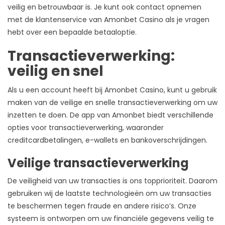
veilig en betrouwbaar is. Je kunt ook contact opnemen
met de klantenservice van Amonbet Casino als je vragen
hebt over een bepaalde betaaloptie.
Transactieverwerking:
veilig en snel
Als u een account heeft bij Amonbet Casino, kunt u gebruik
maken van de veilige en snelle transactieverwerking om uw
inzetten te doen. De app van Amonbet biedt verschillende
opties voor transactieverwerking, waaronder
creditcardbetalingen, e-wallets en bankoverschrijdingen.
Veilige transactieverwerking
De veiligheid van uw transacties is ons topprioriteit. Daarom
gebruiken wij de laatste technologieën om uw transacties
te beschermen tegen fraude en andere risico’s. Onze
systeem is ontworpen om uw financiële gegevens veilig te