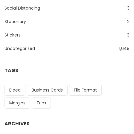
Social Distancing
3
Stationary
2
Stickers
3
Uncategorized
1,649
TAGS
Bleed
Business Cards
File Format
Margins
Trim
ARCHIVES