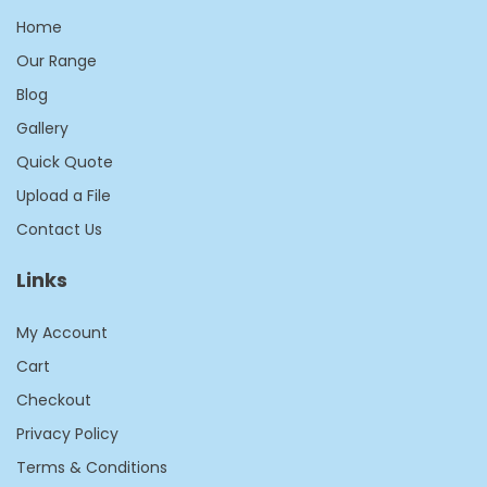
Home
Our Range
Blog
Gallery
Quick Quote
Upload a File
Contact Us
Links
My Account
Cart
Checkout
Privacy Policy
Terms & Conditions