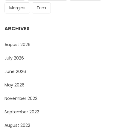
Margins
Trim
ARCHIVES
August 2026
July 2026
June 2026
May 2026
November 2022
September 2022
August 2022