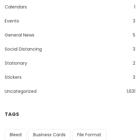
Calendars
1
Events
3
General News
5
Social Distancing
3
Stationary
2
Stickers
3
Uncategorized
1,631
TAGS
Bleed
Business Cards
File Format