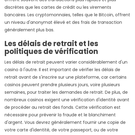
discrètes que les cartes de crédit ou les virements
bancaires. Les cryptomonnaies, telles que le Bitcoin, offrent
un niveau d'anonymat élevé et des frais de transaction
généralement plus bas.
Les délais de retrait et les
politiques de vérification
Les délais de retrait peuvent varier considérablement d'un
casino à l'autre. Il est important de vérifier les délais de
retrait avant de s'inscrire sur une plateforme, car certains
casinos peuvent prendre plusieurs jours, voire plusieurs
semaines, pour traiter les demandes de retrait. De plus, de
nombreux casinos exigent une vérification d'identité avant
de procéder au retrait des fonds. Cette vérification est
nécessaire pour prévenir la fraude et le blanchiment
d'argent. Vous devrez généralement fournir une copie de
votre carte d'identité, de votre passeport, ou de votre