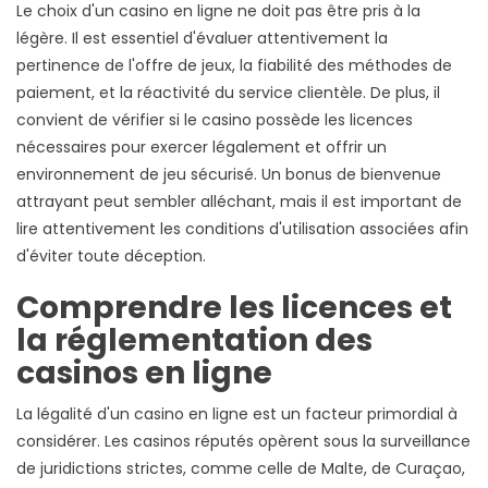
Le choix d'un casino en ligne ne doit pas être pris à la
légère. Il est essentiel d'évaluer attentivement la
pertinence de l'offre de jeux, la fiabilité des méthodes de
paiement, et la réactivité du service clientèle. De plus, il
convient de vérifier si le casino possède les licences
nécessaires pour exercer légalement et offrir un
environnement de jeu sécurisé. Un bonus de bienvenue
attrayant peut sembler alléchant, mais il est important de
lire attentivement les conditions d'utilisation associées afin
d'éviter toute déception.
Comprendre les licences et
la réglementation des
casinos en ligne
La légalité d'un casino en ligne est un facteur primordial à
considérer. Les casinos réputés opèrent sous la surveillance
de juridictions strictes, comme celle de Malte, de Curaçao,