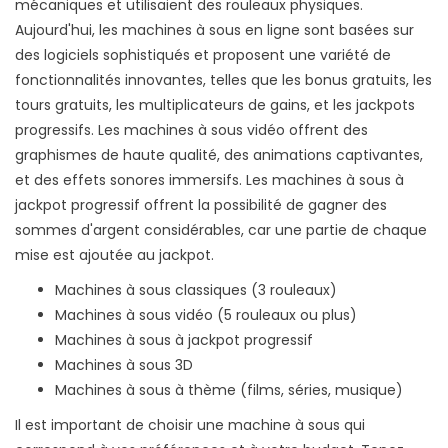
mécaniques et utilisaient des rouleaux physiques.
Aujourd'hui, les machines à sous en ligne sont basées sur
des logiciels sophistiqués et proposent une variété de
fonctionnalités innovantes, telles que les bonus gratuits, les
tours gratuits, les multiplicateurs de gains, et les jackpots
progressifs. Les machines à sous vidéo offrent des
graphismes de haute qualité, des animations captivantes,
et des effets sonores immersifs. Les machines à sous à
jackpot progressif offrent la possibilité de gagner des
sommes d'argent considérables, car une partie de chaque
mise est ajoutée au jackpot.
Machines à sous classiques (3 rouleaux)
Machines à sous vidéo (5 rouleaux ou plus)
Machines à sous à jackpot progressif
Machines à sous 3D
Machines à sous à thème (films, séries, musique)
Il est important de choisir une machine à sous qui