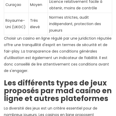
Licence relativement facile à
Curaçao
Moyen
obtenir, moins de contrôle
Normes strictes, audit
Royaume-
Très
indépendant, protection des
Uni (UKGC)
élevé
joueurs
Choisir un casino en ligne régulé par une juridiction réputée
offre une tranquillité d'esprit en termes de sécurité et de
fair-play. La transparence des conditions générales
d'utilisation est également un indicateur de fiabilité. Il est
donc conseillé de lire attentivement ces conditions avant
de s'engager.
Les différents types de jeux
proposés par mad casino en
ligne et autres plateformes
La diversité des jeux est un critère essentiel pour de
nombreux joueurs. Les casinos en ligne proposent