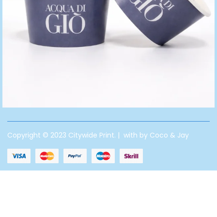
Copyright © 2023 Citywide Print. | with by Coco & Jay