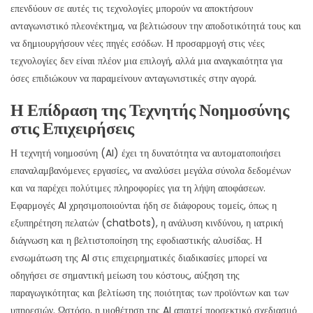
επενδύουν σε αυτές τις τεχνολογίες μπορούν να αποκτήσουν
ανταγωνιστικό πλεονέκτημα, να βελτιώσουν την αποδοτικότητά τους και
να δημιουργήσουν νέες πηγές εσόδων. Η προσαρμογή στις νέες
τεχνολογίες δεν είναι πλέον μια επιλογή, αλλά μια αναγκαιότητα για
όσες επιδιώκουν να παραμείνουν ανταγωνιστικές στην αγορά.
Η Επίδραση της Τεχνητής Νοημοσύνης
στις Επιχειρήσεις
Η τεχνητή νοημοσύνη (AI) έχει τη δυνατότητα να αυτοματοποιήσει
επαναλαμβανόμενες εργασίες, να αναλύσει μεγάλα σύνολα δεδομένων
και να παρέχει πολύτιμες πληροφορίες για τη λήψη αποφάσεων.
Εφαρμογές AI χρησιμοποιούνται ήδη σε διάφορους τομείς, όπως η
εξυπηρέτηση πελατών (chatbots), η ανάλυση κινδύνου, η ιατρική
διάγνωση και η βελτιστοποίηση της εφοδιαστικής αλυσίδας. Η
ενσωμάτωση της AI στις επιχειρηματικές διαδικασίες μπορεί να
οδηγήσει σε σημαντική μείωση του κόστους, αύξηση της
παραγωγικότητας και βελτίωση της ποιότητας των προϊόντων και των
υπηρεσιών. Ωστόσο, η υιοθέτηση της AI απαιτεί προσεκτικό σχεδιασμό