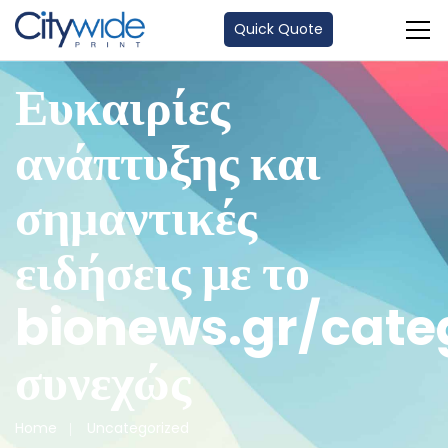
Quick Quote
Ευκαιρίες
ανάπτυξης και
σημαντικές
ειδήσεις με το
bionews.gr/cate
συνεχώς
Home
Uncategorized