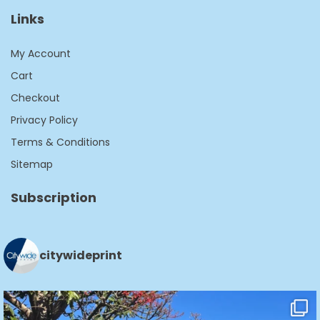
Links
My Account
Cart
Checkout
Privacy Policy
Terms & Conditions
Sitemap
Subscription
citywideprint