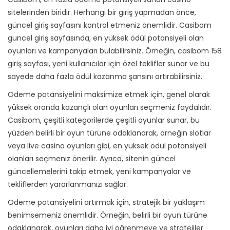
sitelerinden biridir. Herhangi bir giriş yapmadan önce,
güncel giriş sayfasını kontrol etmeniz önemlidir. Casibom
guncel giriş sayfasında, en yüksek ödül potansiyeli olan
oyunları ve kampanyaları bulabilirsiniz. Örneğin, casibom 158
giriş sayfası, yeni kullanıcılar için özel teklifler sunar ve bu
sayede daha fazla ödül kazanma şansını artırabilirsiniz.
Ödeme potansiyelini maksimize etmek için, genel olarak
yüksek oranda kazançlı olan oyunları seçmeniz faydalıdır.
Casibom, çeşitli kategorilerde çeşitli oyunlar sunar, bu
yüzden belirli bir oyun türüne odaklanarak, örneğin slotlar
veya live casino oyunları gibi, en yüksek ödül potansiyeli
olanları seçmeniz önerilir. Ayrıca, sitenin güncel
güncellemelerini takip etmek, yeni kampanyalar ve
tekliflerden yararlanmanızı sağlar.
Ödeme potansiyelini artırmak için, stratejik bir yaklaşım
benimsemeniz önemlidir. Örneğin, belirli bir oyun türüne
odaklanarak, oyunları daha iyi öğrenmeye ve stratejiler