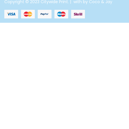
Copyright © 2023 Citywide Print. | with by Coco & Jay