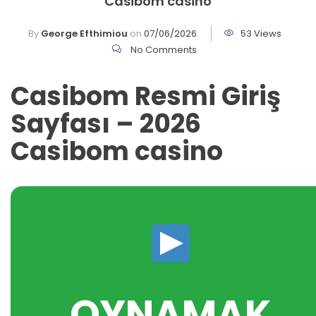
Casibom casino
By
George Efthimiou
on
07/06/2026
53 Views
No Comments
Casibom Resmi Giriş
Sayfası – ​2026
Casibom casino
OYNAMAK