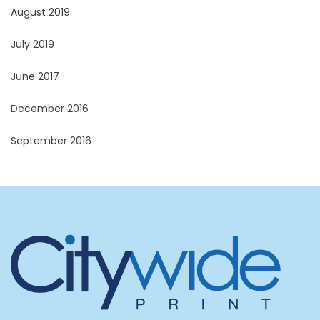
August 2019
July 2019
June 2017
December 2016
September 2016