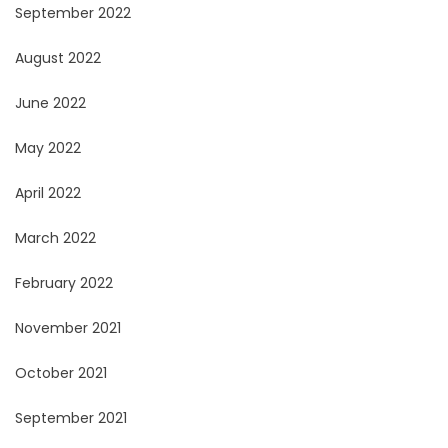
September 2022
August 2022
June 2022
May 2022
April 2022
March 2022
February 2022
November 2021
October 2021
September 2021