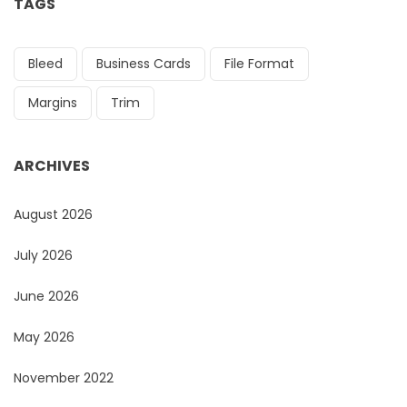
TAGS
Bleed
Business Cards
File Format
Margins
Trim
ARCHIVES
August 2026
July 2026
June 2026
May 2026
November 2022