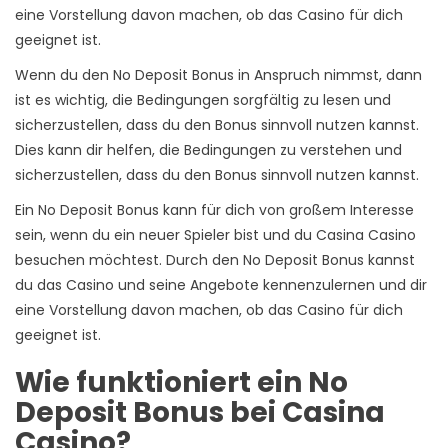
eine Vorstellung davon machen, ob das Casino für dich
geeignet ist.
Wenn du den No Deposit Bonus in Anspruch nimmst, dann
ist es wichtig, die Bedingungen sorgfältig zu lesen und
sicherzustellen, dass du den Bonus sinnvoll nutzen kannst.
Dies kann dir helfen, die Bedingungen zu verstehen und
sicherzustellen, dass du den Bonus sinnvoll nutzen kannst.
Ein No Deposit Bonus kann für dich von großem Interesse
sein, wenn du ein neuer Spieler bist und du Casina Casino
besuchen möchtest. Durch den No Deposit Bonus kannst
du das Casino und seine Angebote kennenzulernen und dir
eine Vorstellung davon machen, ob das Casino für dich
geeignet ist.
Wie funktioniert ein No
Deposit Bonus bei Casina
Casino?