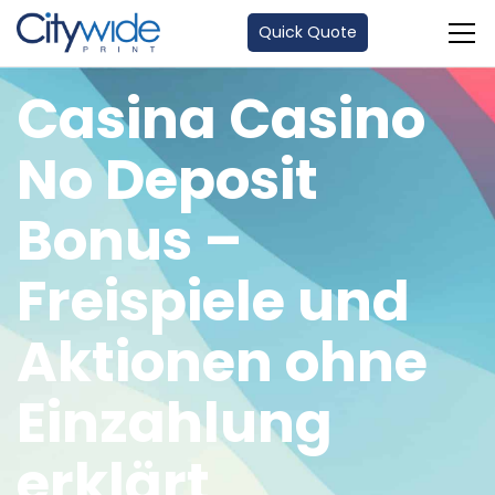
Quick Quote
Casina Casino
No Deposit
Bonus –
Freispiele und
Aktionen ohne
Einzahlung
erklärt