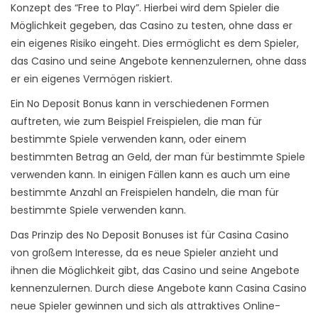
Konzept des “Free to Play”. Hierbei wird dem Spieler die
Möglichkeit gegeben, das Casino zu testen, ohne dass er
ein eigenes Risiko eingeht. Dies ermöglicht es dem Spieler,
das Casino und seine Angebote kennenzulernen, ohne dass
er ein eigenes Vermögen riskiert.
Ein No Deposit Bonus kann in verschiedenen Formen
auftreten, wie zum Beispiel Freispielen, die man für
bestimmte Spiele verwenden kann, oder einem
bestimmten Betrag an Geld, der man für bestimmte Spiele
verwenden kann. In einigen Fällen kann es auch um eine
bestimmte Anzahl an Freispielen handeln, die man für
bestimmte Spiele verwenden kann.
Das Prinzip des No Deposit Bonuses ist für Casina Casino
von großem Interesse, da es neue Spieler anzieht und
ihnen die Möglichkeit gibt, das Casino und seine Angebote
kennenzulernen. Durch diese Angebote kann Casina Casino
neue Spieler gewinnen und sich als attraktives Online-