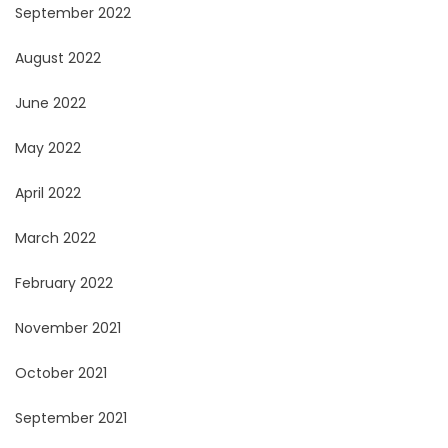
September 2022
August 2022
June 2022
May 2022
April 2022
March 2022
February 2022
November 2021
October 2021
September 2021