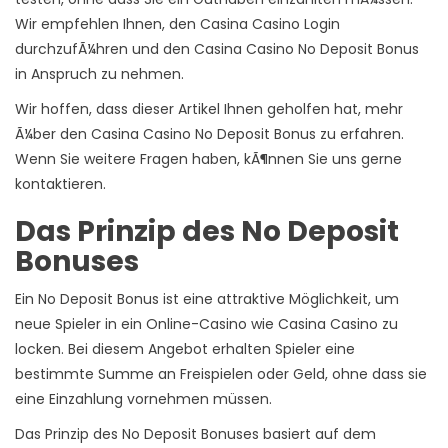
Wir empfehlen Ihnen, den Casina Casino Login
durchzufÃ¼hren und den Casina Casino No Deposit Bonus
in Anspruch zu nehmen.
Wir hoffen, dass dieser Artikel Ihnen geholfen hat, mehr
Ã¼ber den Casina Casino No Deposit Bonus zu erfahren.
Wenn Sie weitere Fragen haben, kÃ¶nnen Sie uns gerne
kontaktieren.
Das Prinzip des No Deposit
Bonuses
Ein No Deposit Bonus ist eine attraktive Möglichkeit, um
neue Spieler in ein Online-Casino wie Casina Casino zu
locken. Bei diesem Angebot erhalten Spieler eine
bestimmte Summe an Freispielen oder Geld, ohne dass sie
eine Einzahlung vornehmen müssen.
Das Prinzip des No Deposit Bonuses basiert auf dem