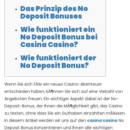
Das Prinzip des No
Deposit Bonuses
Wie funktioniert ein
No Deposit Bonus bei
Casina Casino?
Wie funktioniert der
No Deposit Bonus?
Wenn Sie sich fÃ¼r ein neues Casino-Abenteuer
entschieden haben, kÃ¶nnen Sie sich auf eine Vielzahl von
Angeboten freuen. Ein wichtiger Aspekt dabei ist der No-
Deposit-Bonus, der Ihnen die MÃ¶glichkeit gibt, das Casino
zu testen, ohne dass Sie ein Guthaben einzahlten mÃ¼ssen.
In diesem Artikel werden wir uns auf den
casina casino
No
Deposit Bonus konzentrieren und Ihnen alle wichtigen