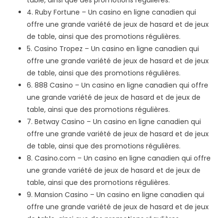
table, ainsi que des promotions régulières.
4. Ruby Fortune – Un casino en ligne canadien qui
offre une grande variété de jeux de hasard et de jeux
de table, ainsi que des promotions régulières.
5. Casino Tropez – Un casino en ligne canadien qui
offre une grande variété de jeux de hasard et de jeux
de table, ainsi que des promotions régulières.
6. 888 Casino – Un casino en ligne canadien qui offre
une grande variété de jeux de hasard et de jeux de
table, ainsi que des promotions régulières.
7. Betway Casino – Un casino en ligne canadien qui
offre une grande variété de jeux de hasard et de jeux
de table, ainsi que des promotions régulières.
8. Casino.com – Un casino en ligne canadien qui offre
une grande variété de jeux de hasard et de jeux de
table, ainsi que des promotions régulières.
9. Mansion Casino – Un casino en ligne canadien qui
offre une grande variété de jeux de hasard et de jeux