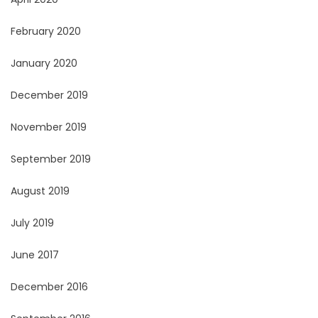
February 2020
January 2020
December 2019
November 2019
September 2019
August 2019
July 2019
June 2017
December 2016