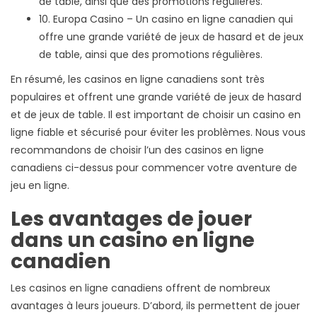
de table, ainsi que des promotions régulières.
10. Europa Casino – Un casino en ligne canadien qui
offre une grande variété de jeux de hasard et de jeux
de table, ainsi que des promotions régulières.
En résumé, les casinos en ligne canadiens sont très
populaires et offrent une grande variété de jeux de hasard
et de jeux de table. Il est important de choisir un casino en
ligne fiable et sécurisé pour éviter les problèmes. Nous vous
recommandons de choisir l’un des casinos en ligne
canadiens ci-dessus pour commencer votre aventure de
jeu en ligne.
Les avantages de jouer
dans un casino en ligne
canadien
Les casinos en ligne canadiens offrent de nombreux
avantages à leurs joueurs. D’abord, ils permettent de jouer