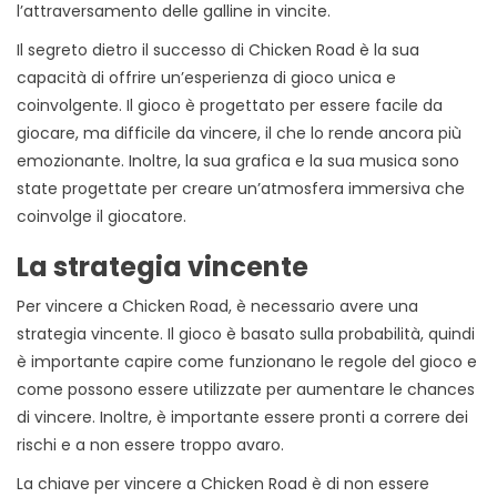
l’attraversamento delle galline in vincite.
Il segreto dietro il successo di Chicken Road è la sua
capacità di offrire un’esperienza di gioco unica e
coinvolgente. Il gioco è progettato per essere facile da
giocare, ma difficile da vincere, il che lo rende ancora più
emozionante. Inoltre, la sua grafica e la sua musica sono
state progettate per creare un’atmosfera immersiva che
coinvolge il giocatore.
La strategia vincente
Per vincere a Chicken Road, è necessario avere una
strategia vincente. Il gioco è basato sulla probabilità, quindi
è importante capire come funzionano le regole del gioco e
come possono essere utilizzate per aumentare le chances
di vincere. Inoltre, è importante essere pronti a correre dei
rischi e a non essere troppo avaro.
La chiave per vincere a Chicken Road è di non essere