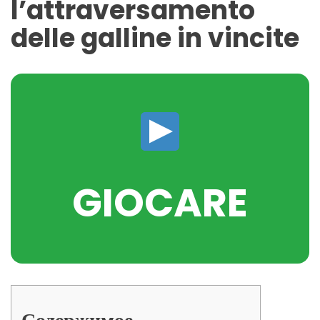
l’attraversamento
delle galline in vincite
GIOCARE