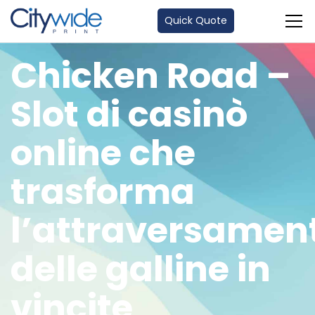
Quick Quote
Chicken Road –
Slot di casinò
online che
trasforma
l’attraversamen
delle galline in
vincite