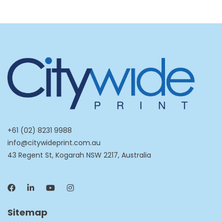
+61 (02) 8231 9988
info@citywideprint.com.au
43 Regent St, Kogarah NSW 2217, Australia
Sitemap