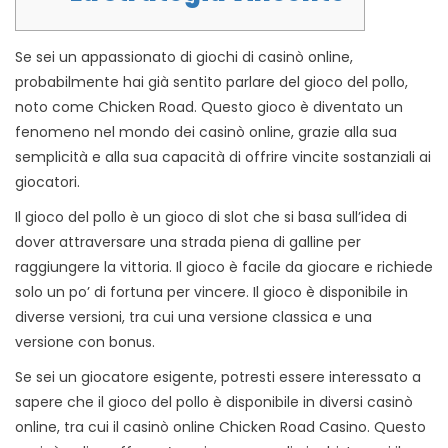
Se sei un appassionato di giochi di casinò online,
probabilmente hai già sentito parlare del gioco del pollo,
noto come Chicken Road. Questo gioco è diventato un
fenomeno nel mondo dei casinò online, grazie alla sua
semplicità e alla sua capacità di offrire vincite sostanziali ai
giocatori.
Il gioco del pollo è un gioco di slot che si basa sull’idea di
dover attraversare una strada piena di galline per
raggiungere la vittoria. Il gioco è facile da giocare e richiede
solo un po’ di fortuna per vincere. Il gioco è disponibile in
diverse versioni, tra cui una versione classica e una
versione con bonus.
Se sei un giocatore esigente, potresti essere interessato a
sapere che il gioco del pollo è disponibile in diversi casinò
online, tra cui il casinò online Chicken Road Casino. Questo