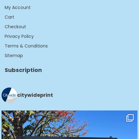
My Account
Cart
Checkout
Privacy Policy
Terms & Conditions
Sitemap
Subscription
citywideprint