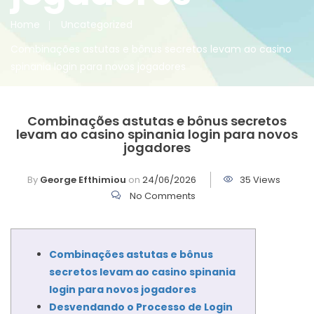
Home
Uncategorized
Combinações astutas e bônus secretos levam ao casino
spinania login para novos jogadores
Combinações astutas e bônus secretos
levam ao casino spinania login para novos
jogadores
By
George Efthimiou
on
24/06/2026
35 Views
No Comments
Combinações astutas e bônus
secretos levam ao casino spinania
login para novos jogadores
Desvendando o Processo de Login