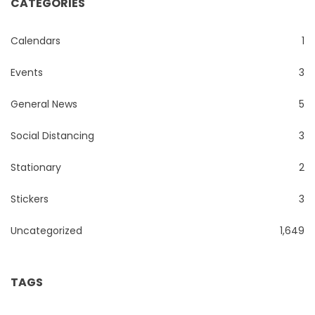
CATEGORIES
Calendars
1
Events
3
General News
5
Social Distancing
3
Stationary
2
Stickers
3
Uncategorized
1,649
TAGS