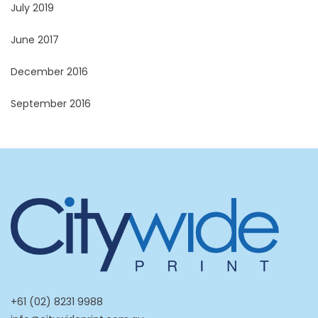
July 2019
June 2017
December 2016
September 2016
+61 (02) 8231 9988