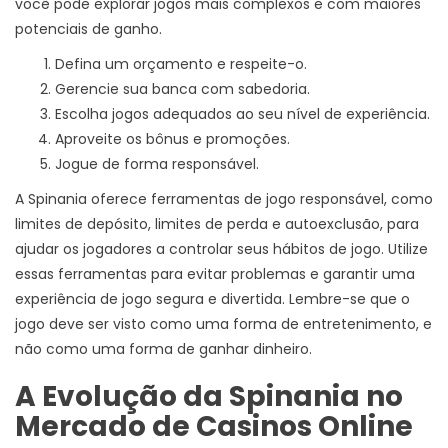
você pode explorar jogos mais complexos e com maiores
potenciais de ganho.
Defina um orçamento e respeite-o.
Gerencie sua banca com sabedoria.
Escolha jogos adequados ao seu nível de experiência.
Aproveite os bônus e promoções.
Jogue de forma responsável.
A Spinania oferece ferramentas de jogo responsável, como
limites de depósito, limites de perda e autoexclusão, para
ajudar os jogadores a controlar seus hábitos de jogo. Utilize
essas ferramentas para evitar problemas e garantir uma
experiência de jogo segura e divertida. Lembre-se que o
jogo deve ser visto como uma forma de entretenimento, e
não como uma forma de ganhar dinheiro.
A Evolução da Spinania no
Mercado de Casinos Online