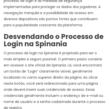
processo de login e as medidas de segurança
implementadas para proteger os dados dos jogadores. A
navegação tranquila e a possibilidade de acesso em
diversos dispositivos são pontos fortes que contribuem
para a popularidade crescente da plataforma.
Desvendando o Processo de
Login na Spinania
O processo de login na Spinania é projetado para ser o
mais simples e seguro possível. O primeiro passo consiste
em acessar o site oficial da Spinania. Lá, você encontrará
um botão de “Login” claramente visível, geralmente
localizado no canto superior direito da página. Ao clicar
neste botão, você será redirecionado para uma página
onde deverá inserir suas credenciais de acesso. Essas
credenciais geralmente incluem o endereço de e-mail ou
nome de usuário e a senha cadastrada durante o processo
de registro.