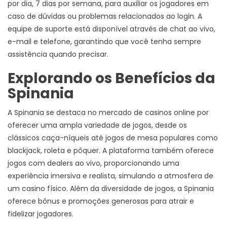
por dia, 7 dias por semana, para auxiliar os jogadores em
caso de dúvidas ou problemas relacionados ao login. A
equipe de suporte está disponível através de chat ao vivo,
e-mail e telefone, garantindo que você tenha sempre
assistência quando precisar.
Explorando os Benefícios da
Spinania
A Spinania se destaca no mercado de casinos online por
oferecer uma ampla variedade de jogos, desde os
clássicos caça-níqueis até jogos de mesa populares como
blackjack, roleta e pôquer. A plataforma também oferece
jogos com dealers ao vivo, proporcionando uma
experiência imersiva e realista, simulando a atmosfera de
um casino físico. Além da diversidade de jogos, a Spinania
oferece bônus e promoções generosas para atrair e
fidelizar jogadores.