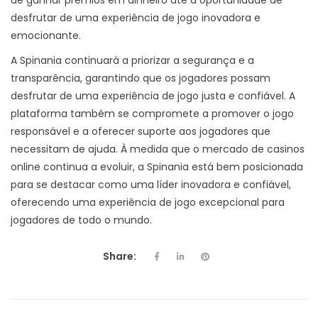
de ganhar prêmios em dinheiro até a oportunidade de
desfrutar de uma experiência de jogo inovadora e
emocionante.
A Spinania continuará a priorizar a segurança e a
transparência, garantindo que os jogadores possam
desfrutar de uma experiência de jogo justa e confiável. A
plataforma também se compromete a promover o jogo
responsável e a oferecer suporte aos jogadores que
necessitam de ajuda. À medida que o mercado de casinos
online continua a evoluir, a Spinania está bem posicionada
para se destacar como uma líder inovadora e confiável,
oferecendo uma experiência de jogo excepcional para
jogadores de todo o mundo.
Share: