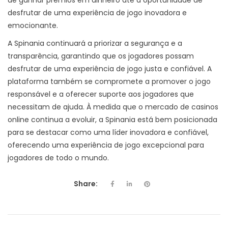
de ganhar prêmios em dinheiro até a oportunidade de
desfrutar de uma experiência de jogo inovadora e
emocionante.
A Spinania continuará a priorizar a segurança e a
transparência, garantindo que os jogadores possam
desfrutar de uma experiência de jogo justa e confiável. A
plataforma também se compromete a promover o jogo
responsável e a oferecer suporte aos jogadores que
necessitam de ajuda. À medida que o mercado de casinos
online continua a evoluir, a Spinania está bem posicionada
para se destacar como uma líder inovadora e confiável,
oferecendo uma experiência de jogo excepcional para
jogadores de todo o mundo.
Share: