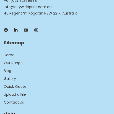
+61 (02) 8231 9988
info@citywideprint.com.au
43 Regent St, Kogarah NSW 2217, Australia
Sitemap
Home
Our Range
Blog
Gallery
Quick Quote
Upload a File
Contact Us