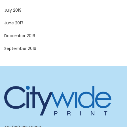
July 2019
June 2017
December 2016
September 2016