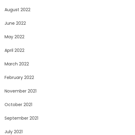
August 2022
June 2022
May 2022
April 2022
March 2022
February 2022
November 2021
October 2021
September 2021
July 2021