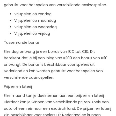
gebruikt voor het spelen van verschillende casinospellen.
Vrijspelen op zondag
Vrijspelen op maandag
Vrijspelen op woensdag
Vrijspelen op vrijdag
Tussenronde bonus
Elke dag ontvang je een bonus van 10% tot €10. Dit
betekent dat je bij een inleg van €100 een bonus van €10
ontvangt. De bonus is beschikbaar voor spelers uit
Nederland en kan worden gebruikt voor het spelen van
verschillende casinospellen.
Prijzen en loterij
Elke maand kan je deelnemen aan een prijzen en loterij.
Hierdoor kan je winnen van verschillende prijzen, zoals een
auto of een reis naar een exotisch land. De prijzen en loterij
zijn beschikbaar voor spelers uit Nederland en kunnen