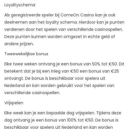
Loyaltyschema
Als geregistreerde speler bij ComeOn Casino kan je ook
deelnemen aan het loyalty schema. Hierdoor kan je punten
verdienen door het spelen van verschillende casinospellen.
Deze punten kunnen worden omgezet in echte geld of
andere prijzen.
Tweewekelijkse bonus
Elke twee weken ontvang je een bonus van 50% tot €50. Dit
betekent dat je bij een inleg van €50 een bonus van €25
ontvangt. De bonus is beschikbaar voor spelers uit
Nederland en kan worden gebruikt voor het spelen van
verschillende casinospellen.
Vrijspelen
Elke week kan je een bepaalde dag vrijspelen. Tijdens deze
dag ontvang je een bonus van 100% tot €50. De bonus is
beschikbaar voor spelers uit Nederland en kan worden