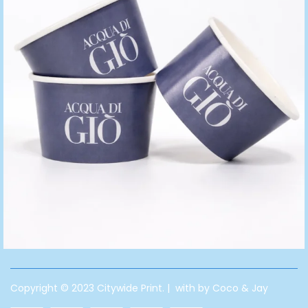
Copyright © 2023 Citywide Print. | with by Coco & Jay