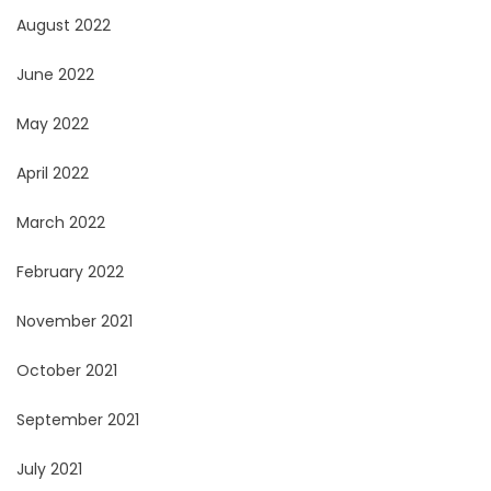
August 2022
June 2022
May 2022
April 2022
March 2022
February 2022
November 2021
October 2021
September 2021
July 2021