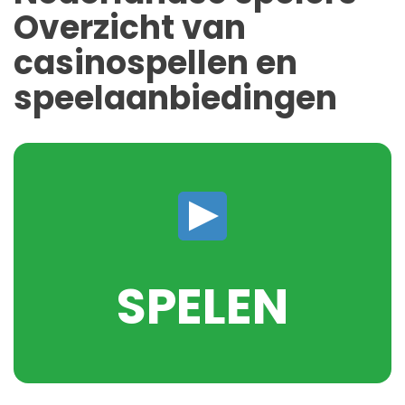
Overzicht van
casinospellen en
speelaanbiedingen
SPELEN