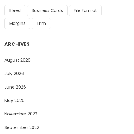
Bleed
Business Cards
File Format
Margins
Trim
ARCHIVES
August 2026
July 2026
June 2026
May 2026
November 2022
September 2022