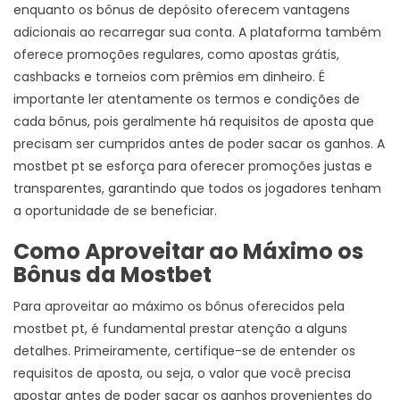
enquanto os bônus de depósito oferecem vantagens
adicionais ao recarregar sua conta. A plataforma também
oferece promoções regulares, como apostas grátis,
cashbacks e torneios com prêmios em dinheiro. É
importante ler atentamente os termos e condições de
cada bônus, pois geralmente há requisitos de aposta que
precisam ser cumpridos antes de poder sacar os ganhos. A
mostbet pt se esforça para oferecer promoções justas e
transparentes, garantindo que todos os jogadores tenham
a oportunidade de se beneficiar.
Como Aproveitar ao Máximo os
Bônus da Mostbet
Para aproveitar ao máximo os bônus oferecidos pela
mostbet pt, é fundamental prestar atenção a alguns
detalhes. Primeiramente, certifique-se de entender os
requisitos de aposta, ou seja, o valor que você precisa
apostar antes de poder sacar os ganhos provenientes do