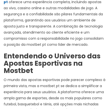
pt
oferece uma experiência completa, incluindo apostas
ao vivo, cassino online e outras modalidades de jogo. A
segurança e a confiabilidade são pilares fundamentais da
plataforma, garantindo aos usuários um ambiente de
aposta justo e transparente. A combinação de tecnologia
avançada, atendimento ao cliente eficiente e um
compromisso com a responsabilidade no jogo consolidam
a posição da mostbet pt como líder de mercado.
Entendendo o Universo das
Apostas Esportivas na
Mostbet
O mundo das apostas esportivas pode parecer complexo à
primeira vista, mas a mostbet pt se dedica a simplificar a
experiência para seus usuários. A plataforma oferece uma
ampla gama de esportes, desde os mais populares como
futebol, basquetebol e ténis, até opções mais nichadas