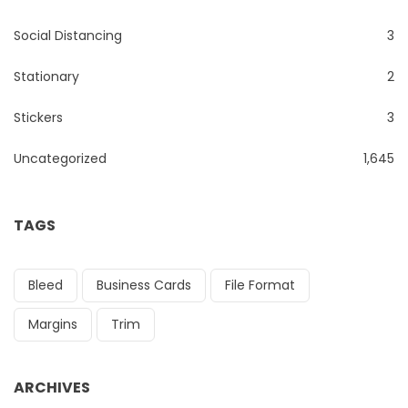
Social Distancing
3
Stationary
2
Stickers
3
Uncategorized
1,645
TAGS
Bleed
Business Cards
File Format
Margins
Trim
ARCHIVES