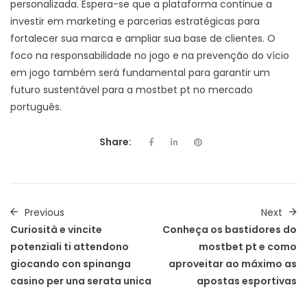
personalizada. Espera-se que a plataforma continue a
investir em marketing e parcerias estratégicas para
fortalecer sua marca e ampliar sua base de clientes. O
foco na responsabilidade no jogo e na prevenção do vício
em jogo também será fundamental para garantir um
futuro sustentável para a mostbet pt no mercado
português.
Share:
Previous
Next
Curiosità e vincite
Conheça os bastidores do
potenziali ti attendono
mostbet pt e como
giocando con spinanga
aproveitar ao máximo as
casino per una serata unica
apostas esportivas