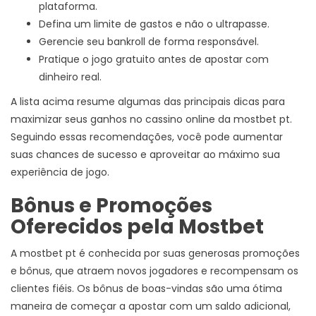
plataforma.
Defina um limite de gastos e não o ultrapasse.
Gerencie seu bankroll de forma responsável.
Pratique o jogo gratuito antes de apostar com
dinheiro real.
A lista acima resume algumas das principais dicas para
maximizar seus ganhos no cassino online da mostbet pt.
Seguindo essas recomendações, você pode aumentar
suas chances de sucesso e aproveitar ao máximo sua
experiência de jogo.
Bônus e Promoções
Oferecidos pela Mostbet
A mostbet pt é conhecida por suas generosas promoções
e bônus, que atraem novos jogadores e recompensam os
clientes fiéis. Os bônus de boas-vindas são uma ótima
maneira de começar a apostar com um saldo adicional,