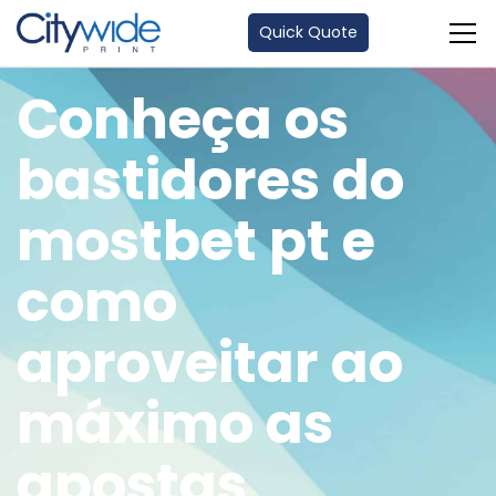
Quick Quote
Conheça os
bastidores do
mostbet pt e
como
aproveitar ao
máximo as
apostas