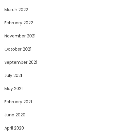
March 2022
February 2022
November 2021
October 2021
September 2021
July 2021
May 2021
February 2021
June 2020
April 2020