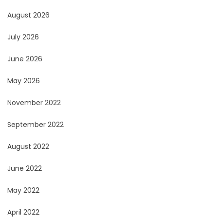
August 2026
July 2026
June 2026
May 2026
November 2022
September 2022
August 2022
June 2022
May 2022
April 2022