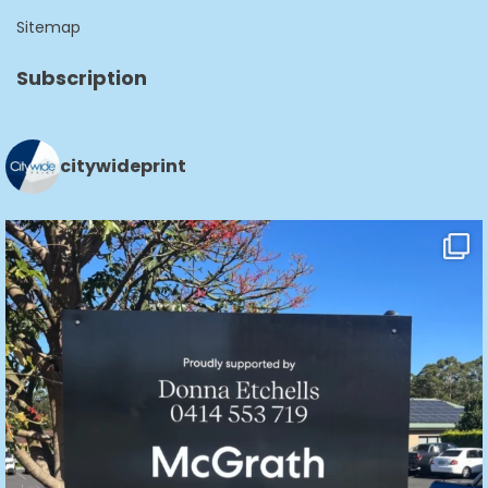
Sitemap
Subscription
citywideprint