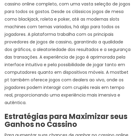
cassino online completo, com uma vasta seleção de jogos
para todos os gostos. Desde os clássicos jogos de mesa
como blackjack, roleta e poker, até as modernas slots
machines com temas variados, há algo para todos os
jogadores. A plataforma trabalha com os principais
provedores de jogos de cassino, garantindo a qualidade
dos gráficos, a aleatoriedade dos resultados e a segurança
das transações. A experiência de jogo é aprimorada pela
interface intuitiva e pela possibilidade de jogar tanto em
computadores quanto em dispositivos móveis. A mostbet
pt também oferece jogos com dealers ao vivo, onde os
jogadores podem interagir com crupiês reais em tempo
real, proporcionando uma experiência mais imersiva e
autêntica.
Estratégias para Maximizar seus
Ganhos no Cassino
Para aumentar suas chances de ganhar no cassino online