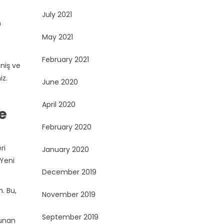
July 2021
n
May 2021
February 2021
niş ve
iz.
June 2020
April 2020
e
February 2020
ri
January 2020
 Yeni
December 2019
. Bu,
November 2019
September 2019
sunan