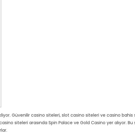
yor. Güvenilir casino siteleri, slot casino siteleri ve casino bahis s
asino siteleri arasında Spin Palace ve Gold Casino yer alıyor. Bu s
lar.