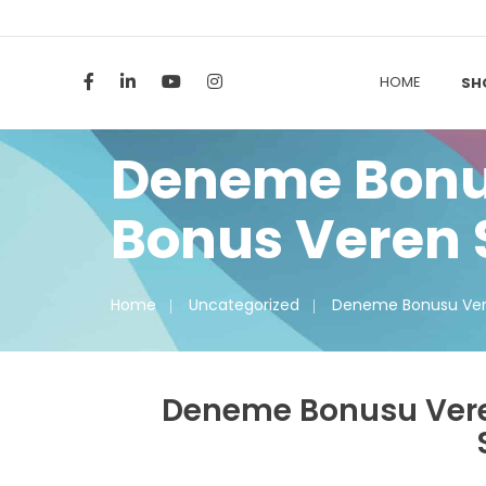
HOME
SH
Deneme Bonus
Bonus Veren S
Home
Uncategorized
Deneme Bonusu Veren
Deneme Bonusu Veren