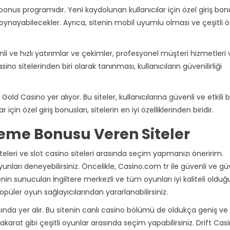
ş bonus programıdır. Yeni kaydolunan kullanıcılar için özel giriş bon
nayabilecekler. Ayrıca, sitenin mobil uyumlu olması ve çeşitli
enli ve hızlı yatırımlar ve çekimler, profesyonel müşteri hizmetleri 
asino sitelerinden biri olarak tanınması, kullanıcıların güvenilirliği
old Casino yer alıyor. Bu siteler, kullanıcılarına güvenli ve etkili b
n özel giriş bonusları, sitelerin en iyi özelliklerinden biridir.
neme Bonusu Veren Siteler
siteleri ve slot casino siteleri arasında seçim yapmanızı öneririm.
arı deneyebilirsiniz. Öncelikle, Casino.com tr ile güvenli ve güv
nin sunucuları İngiltere merkezli ve tüm oyunları iyi kaliteli oldu
opüler oyun sağlayıcılarından yararlanabilirsiniz.
da yer alır. Bu sitenin canlı casino bölümü de oldukça geniş ve ç
karat gibi çeşitli oyunlar arasında seçim yapabilirsiniz. Drift Casi