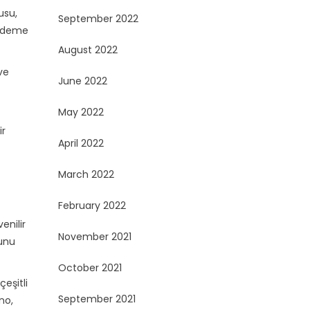
usu,
September 2022
 ödeme
August 2022
ve
June 2022
May 2022
ir
April 2022
March 2022
February 2022
enilir
November 2021
ğunu
October 2021
eşitli
September 2021
no,