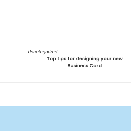
Uncategorized
Top tips for designing your new
Business Card