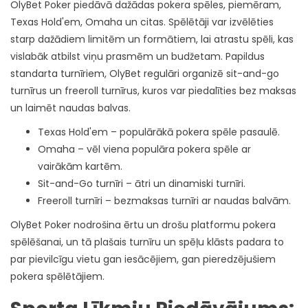
OlyBet Poker piedāvā dažādas pokera spēles, piemēram,
Texas Hold'em, Omaha un citas. Spēlētāji var izvēlēties
starp dažādiem limitēm un formātiem, lai atrastu spēli, kas
vislabāk atbilst viņu prasmēm un budžetam. Papildus
standarta turnīriem, OlyBet regulāri organizē sit-and-go
turnīrus un freeroll turnīrus, kuros var piedalīties bez maksas
un laimēt naudas balvas.
Texas Hold'em – populārākā pokera spēle pasaulē.
Omaha – vēl viena populāra pokera spēle ar
vairākām kartēm.
Sit-and-Go turnīri – ātri un dinamiski turnīri.
Freeroll turnīri – bezmaksas turnīri ar naudas balvām.
OlyBet Poker nodrošina ērtu un drošu platformu pokera
spēlēšanai, un tā plašais turnīru un spēļu klāsts padara to
par pievilcīgu vietu gan iesācējiem, gan pieredzējušiem
pokera spēlētājiem.