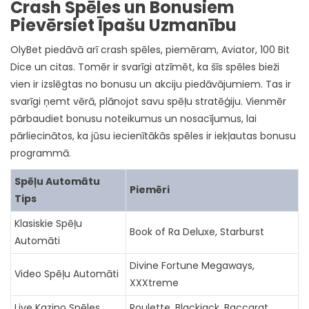
Crash Spēles un Bonusiem
Pievērsiet Īpašu Uzmanību
OlyBet piedāvā arī crash spēles, piemēram, Aviator, 100 Bit
Dice un citas. Tomēr ir svarīgi atzīmēt, ka šīs spēles bieži
vien ir izslēgtas no bonusu un akciju piedāvājumiem. Tas ir
svarīgi ņemt vērā, plānojot savu spēļu stratēģiju. Vienmēr
pārbaudiet bonusu noteikumus un nosacījumus, lai
pārliecinātos, ka jūsu iecienītākās spēles ir iekļautas bonusu
programmā.
Spēļu Automātu
Piemēri
Tips
Klasiskie Spēļu
Book of Ra Deluxe, Starburst
Automāti
Divine Fortune Megaways,
Video Spēļu Automāti
XXXtreme
Live Kazino Spēles
Roulette, Blackjack, Baccarat