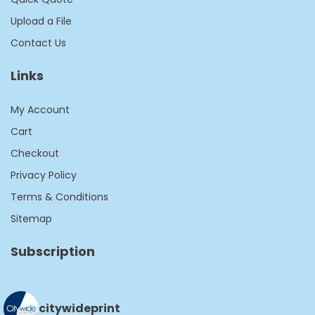
Upload a File
Contact Us
Links
My Account
Cart
Checkout
Privacy Policy
Terms & Conditions
Sitemap
Subscription
citywideprint