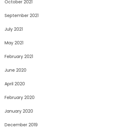
October 2021
September 2021
July 2021
May 2021
February 2021
June 2020
April 2020
February 2020
January 2020
December 2019