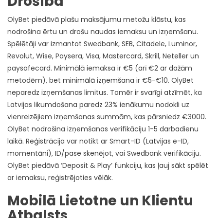
Drošība
OlyBet piedāvā plašu maksājumu metožu klāstu, kas
nodrošina ērtu un drošu naudas iemaksu un izņemšanu.
Spēlētāji var izmantot Swedbank, SEB, Citadele, Luminor,
Revolut, Wise, Paysera, Visa, Mastercard, Skrill, Neteller un
paysafecard. Minimālā iemaksa ir €5 (arī €2 ar dažām
metodēm), bet minimālā izņemšana ir €5-€10. OlyBet
neparedz izņemšanas limitus. Tomēr ir svarīgi atzīmēt, ka
Latvijas likumdošana paredz 23% ienākumu nodokli uz
vienreizējiem izņemšanas summām, kas pārsniedz €3000.
OlyBet nodrošina izņemšanas verifikāciju 1-5 darbadienu
laikā. Reģistrācija var notikt ar Smart-ID (Latvijas e-ID,
momentāni), ID/pase skenējot, vai Swedbank verifikāciju.
OlyBet piedāvā ‘Deposit & Play’ funkciju, kas ļauj sākt spēlēt
ar iemaksu, reģistrējoties vēlāk.
Mobilā Lietotne un Klientu
Atbalsts