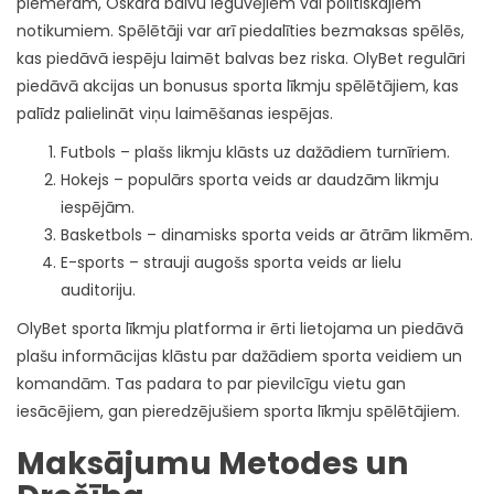
piemēram, Oskara balvu ieguvējiem vai politiskajiem
notikumiem. Spēlētāji var arī piedalīties bezmaksas spēlēs,
kas piedāvā iespēju laimēt balvas bez riska. OlyBet regulāri
piedāvā akcijas un bonusus sporta līkmju spēlētājiem, kas
palīdz palielināt viņu laimēšanas iespējas.
Futbols – plašs likmju klāsts uz dažādiem turnīriem.
Hokejs – populārs sporta veids ar daudzām likmju
iespējām.
Basketbols – dinamisks sporta veids ar ātrām likmēm.
E-sports – strauji augošs sporta veids ar lielu
auditoriju.
OlyBet sporta līkmju platforma ir ērti lietojama un piedāvā
plašu informācijas klāstu par dažādiem sporta veidiem un
komandām. Tas padara to par pievilcīgu vietu gan
iesācējiem, gan pieredzējušiem sporta līkmju spēlētājiem.
Maksājumu Metodes un