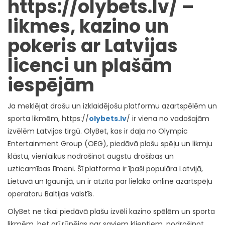
https://olybets.lv/ –
likmes, kazino un
pokeris ar Latvijas
licenci un plašām
iespējām
Ja meklējat drošu un izklaidējošu platformu azartspēlēm un
sporta likmēm, https://
olybets.lv
/ ir viena no vadošajām
izvēlēm Latvijas tirgū. OlyBet, kas ir daļa no Olympic
Entertainment Group (OEG), piedāvā plašu spēļu un likmju
klāstu, vienlaikus nodrošinot augstu drošības un
uzticamības līmeni. Šī platforma ir īpaši populāra Latvijā,
Lietuvā un Igaunijā, un ir atzīta par lielāko online azartspēļu
operatoru Baltijas valstīs.
OlyBet ne tikai piedāvā plašu izvēli kazino spēlēm un sporta
likmēm, bet arī rūpējas par saviem klientiem, nodrošinot