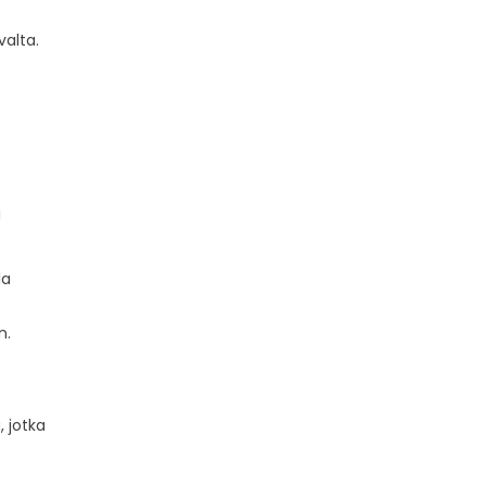
alta.
i
la
n.
, jotka