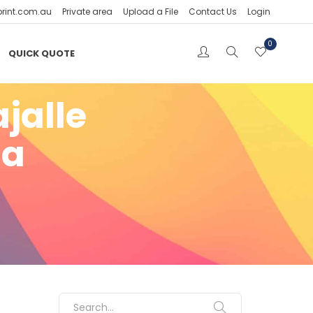
print.com.au
Private area
Upload a File
Contact Us
Login
0
QUICK QUOTE
jalle
ja
Search for: