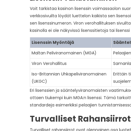
Voit tarkistaa kasinon lisenssin voimassaolon su
verkkosivuilta löydät luettelon kaikista sen lisenso
sen lisenssinumeron. Viron verohallituksen sivuilta 
kasinolla ei ole näkyvissä lisenssitietoja tai lisen
Lisenssin Myöntäjä
Sääntel
Maltan Peliviranomainen (MGA)
Pelaajien
Viron Verohallitus
Samanlai
Iso-Britannian Uhkapeliviranomainen
Erittäin 
(UKGC)
suojele
Eri lisenssien ja sääntelyviranomaisten vaatimukset
ottaen tiukempi kuin MGA:n lisenssi. Tämä tarkoi
standardeja esimerkiksi pelaajien tunnistamisess
Turvalliset Rahansiirro
Turvalliset rahansiirrot ovat olennainen osa luot