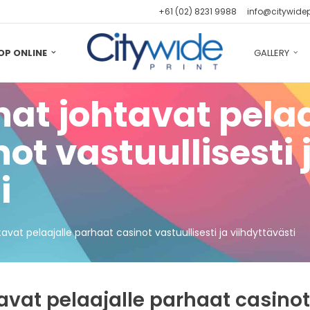
+61 (02) 8231 9988
info@citywide
OP ONLINE
GALLERY
nnat johtavat pelaa
ot vastuullisesti 
i
tavat pelaajalle parhaat casinot vastuullisesti ja viihdyttävästi
tavat pelaajalle parhaat casinot