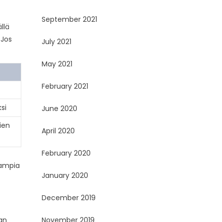
September 2021
llä
 Jos
July 2021
May 2021
February 2021
si
June 2020
ien
April 2020
February 2020
eampia
January 2020
December 2019
an
November 2019