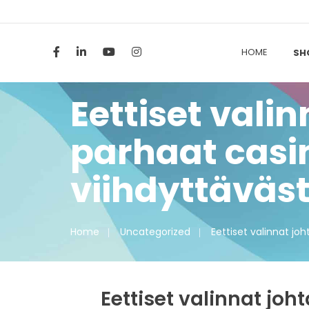
HOME
SH
Eettiset vali
parhaat casin
viihdyttäväst
Home
Uncategorized
Eettiset valinnat joh
Eettiset valinnat joh