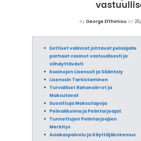
vastuullis
By
George Efthimiou
on
25
Eettiset valinnat johtavat pelaajalle
parhaat casinot vastuullisesti ja
viihdyttävästi
Kasinojen Lisenssit ja Sääntely
Lisenssin Tarkistaminen
Turvalliset Rahansiirrot ja
Maksutavat
Suosittuja Maksutapoja
Pelivalikoima ja Pelintarjoajat
Tunnettujen Pelintarjoajien
Merkitys
Asiakaspalvelu ja Käyttäjäkokemus