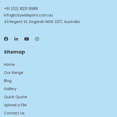
+61 (02) 8231 9988
info@citywideprint.com.au
43 Regent St, Kogarah NSW 2217, Australia
Sitemap
Home
Our Range
Blog
Gallery
Quick Quote
Upload a File
Contact Us