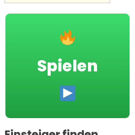
Spielen
Einsteiger finden