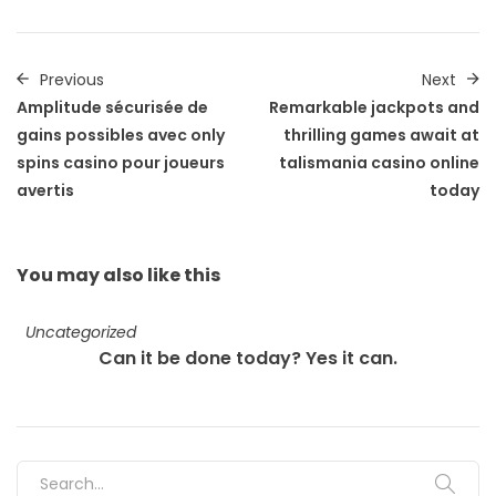
Previous
Next
Amplitude sécurisée de
Remarkable jackpots and
gains possibles avec only
thrilling games await at
spins casino pour joueurs
talismania casino online
avertis
today
You may also
like this
Uncategorized
Can it be done today? Yes it can.
Search for: