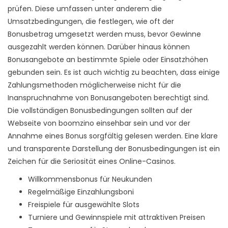
prüfen. Diese umfassen unter anderem die
Umsatzbedingungen, die festlegen, wie oft der
Bonusbetrag umgesetzt werden muss, bevor Gewinne
ausgezahlt werden können. Darüber hinaus können
Bonusangebote an bestimmte Spiele oder Einsatzhöhen
gebunden sein. Es ist auch wichtig zu beachten, dass einige
Zahlungsmethoden möglicherweise nicht für die
Inanspruchnahme von Bonusangeboten berechtigt sind.
Die vollständigen Bonusbedingungen sollten auf der
Webseite von boomzino einsehbar sein und vor der
Annahme eines Bonus sorgfältig gelesen werden. Eine klare
und transparente Darstellung der Bonusbedingungen ist ein
Zeichen für die Seriosität eines Online-Casinos.
Willkommensbonus für Neukunden
Regelmäßige Einzahlungsboni
Freispiele für ausgewählte Slots
Turniere und Gewinnspiele mit attraktiven Preisen