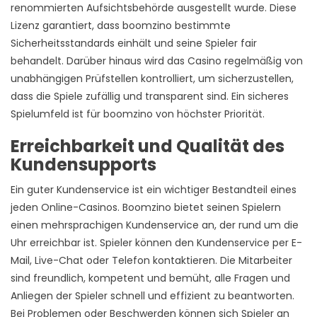
renommierten Aufsichtsbehörde ausgestellt wurde. Diese
Lizenz garantiert, dass boomzino bestimmte
Sicherheitsstandards einhält und seine Spieler fair
behandelt. Darüber hinaus wird das Casino regelmäßig von
unabhängigen Prüfstellen kontrolliert, um sicherzustellen,
dass die Spiele zufällig und transparent sind. Ein sicheres
Spielumfeld ist für boomzino von höchster Priorität.
Erreichbarkeit und Qualität des
Kundensupports
Ein guter Kundenservice ist ein wichtiger Bestandteil eines
jeden Online-Casinos. Boomzino bietet seinen Spielern
einen mehrsprachigen Kundenservice an, der rund um die
Uhr erreichbar ist. Spieler können den Kundenservice per E-
Mail, Live-Chat oder Telefon kontaktieren. Die Mitarbeiter
sind freundlich, kompetent und bemüht, alle Fragen und
Anliegen der Spieler schnell und effizient zu beantworten.
Bei Problemen oder Beschwerden können sich Spieler an