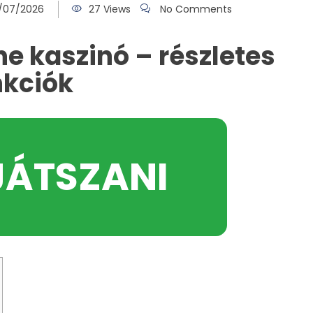
/07/2026
27 Views
No Comments
e kaszinó – részletes
nkciók
JÁTSZANI