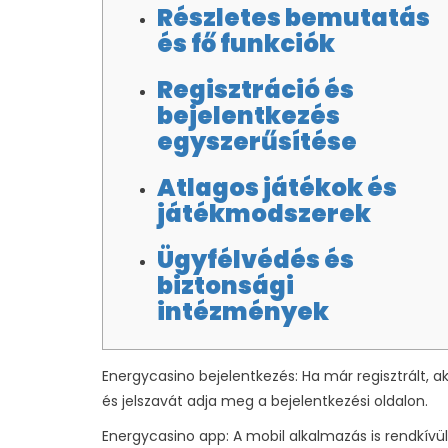
Részletes bemutatás
és fő funkciók
Regisztráció és
bejelentkezés
egyszerűsítése
Atlagos játékok és
játékmodszerek
Ügyfélvédés és
biztonsági
intézmények
Energycasino bejelentkezés: Ha már regisztrált, a
és jelszavát adja meg a bejelentkezési oldalon.
Energycasino app: A mobil alkalmazás is rendkívül