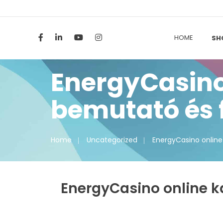
HOME
SH
EnergyCasino 
bemutató és 
Home
Uncategorized
EnergyCasino online
EnergyCasino online ka