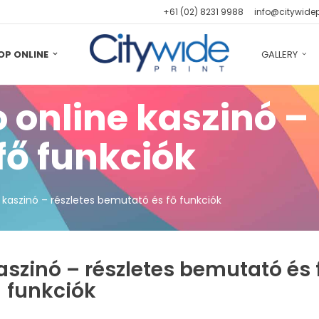
+61 (02) 8231 9988
info@citywide
OP ONLINE
GALLERY
online kaszinó – 
fő funkciók
 kaszinó – részletes bemutató és fő funkciók
szinó – részletes bemutató és 
funkciók