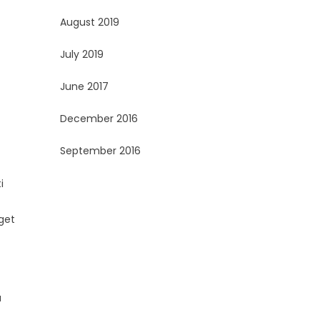
August 2019
July 2019
June 2017
December 2016
September 2016
i
get
a