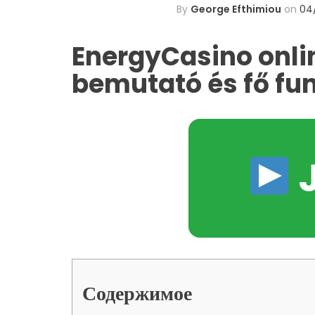
By
George Efthimiou
on
04
EnergyCasino onlin
bemutató és fő fu
Содержимое