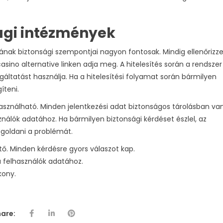
ági intézmények
ának biztonsági szempontjai nagyon fontosak. Mindig ellenőrizze
asino alternative linken adja meg. A hitelesítés során a rendszer
olgáltatást használja. Ha a hitelesítési folyamat során bármilyen
íteni.
sználható. Minden jelentkezési adat biztonságos tárolásban van
ználók adatához. Ha bármilyen biztonsági kérdéset észlel, az
goldani a problémát.
tő. Minden kérdésre gyors válaszot kap.
 a felhasználók adatához.
kony.
are: