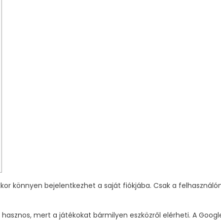
kkor könnyen bejelentkezhet a saját fiókjába. Csak a felhasználó
 hasznos, mert a játékokat bármilyen eszközről elérheti. A Googl