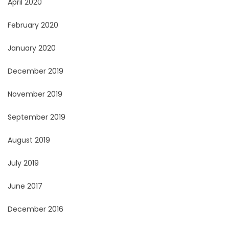
April 2020
February 2020
January 2020
December 2019
November 2019
September 2019
August 2019
July 2019
June 2017
December 2016