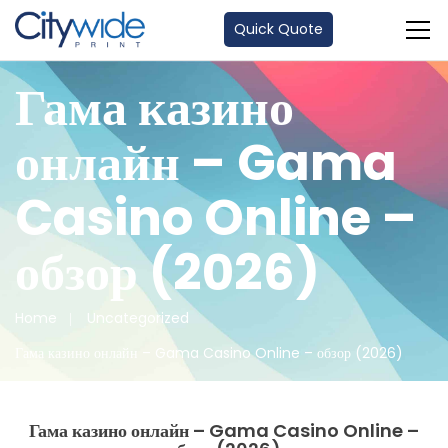
Quick Quote
Гама казино
онлайн – Gama
Casino Online –
обзор (2026)
Home
Uncategorized
Гама казино онлайн – Gama Casino Online – обзор (2026)
Гама казино онлайн – Gama Casino Online –