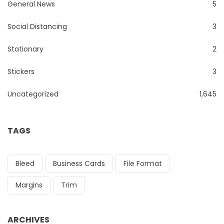
General News
5
Social Distancing
3
Stationary
2
Stickers
3
Uncategorized
1,645
TAGS
Bleed
Business Cards
File Format
Margins
Trim
ARCHIVES