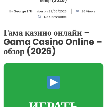
обзор (2026)
By
George Efthimiou
on
29/06/2026
26 Views
No Comments
Гама казино онлайн –
Gama Casino Online –
обзор (2026)
ИГРАТЬ