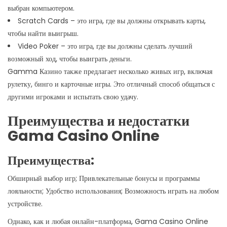
выбран компьютером.
Scratch Cards – это игра, где вы должны открывать карты,
чтобы найти выигрыш.
Video Poker – это игра, где вы должны сделать лучший
возможный ход, чтобы выиграть деньги.
Gamma Казино также предлагает несколько живых игр, включая
рулетку, бинго и карточные игры. Это отличный способ общаться с
другими игроками и испытать свою удачу.
Преимущества и недостатки
Gama Casino Online
Преимущества:
Обширный выбор игр; Привлекательные бонусы и программы
лояльности; Удобство использования; Возможность играть на любом
устройстве.
Однако, как и любая онлайн-платформа, Gama Casino Online