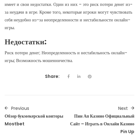
имеет и свои недостатки. Один из них – это риск потери денег из-
за неудачи в игре. Кроме того, некоторые игроки могут чувствовать
себя неудобно из-за неопределенности и нестабильности онлайн-
игры.
Недостатки:
Риск потери денег; Неопределенность и нестабильность онлайн-
игры; Возможность мошенничества.
Share:
Previous
Next
Обзор букмекерской конторы
Пин Ап Казино Официальный
Mostbet
Сайт – Играть в Онлайн Казино
Pin Up