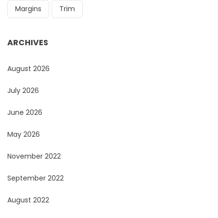
Margins
Trim
ARCHIVES
August 2026
July 2026
June 2026
May 2026
November 2022
September 2022
August 2022