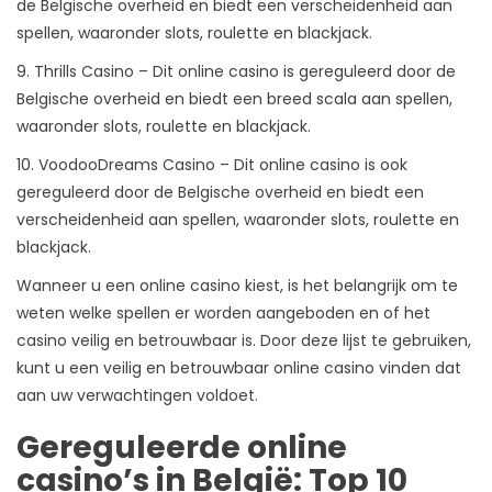
de Belgische overheid en biedt een verscheidenheid aan
spellen, waaronder slots, roulette en blackjack.
9. Thrills Casino – Dit online casino is gereguleerd door de
Belgische overheid en biedt een breed scala aan spellen,
waaronder slots, roulette en blackjack.
10. VoodooDreams Casino – Dit online casino is ook
gereguleerd door de Belgische overheid en biedt een
verscheidenheid aan spellen, waaronder slots, roulette en
blackjack.
Wanneer u een online casino kiest, is het belangrijk om te
weten welke spellen er worden aangeboden en of het
casino veilig en betrouwbaar is. Door deze lijst te gebruiken,
kunt u een veilig en betrouwbaar online casino vinden dat
aan uw verwachtingen voldoet.
Gereguleerde online
casino’s in België: Top 10