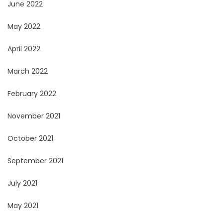
June 2022
May 2022
April 2022
March 2022
February 2022
November 2021
October 2021
September 2021
July 2021
May 2021