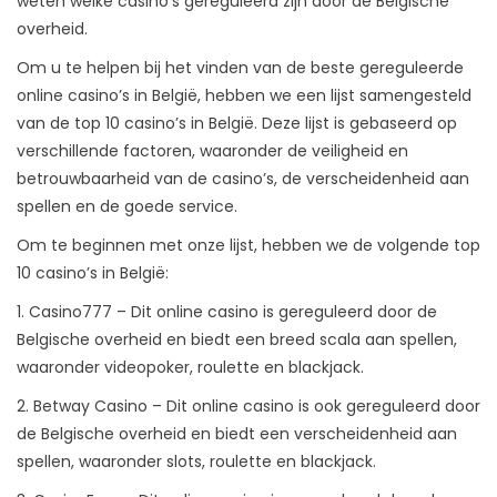
weten welke casino’s gereguleerd zijn door de Belgische
overheid.
Om u te helpen bij het vinden van de beste gereguleerde
online casino’s in België, hebben we een lijst samengesteld
van de top 10 casino’s in België. Deze lijst is gebaseerd op
verschillende factoren, waaronder de veiligheid en
betrouwbaarheid van de casino’s, de verscheidenheid aan
spellen en de goede service.
Om te beginnen met onze lijst, hebben we de volgende top
10 casino’s in België:
1. Casino777 – Dit online casino is gereguleerd door de
Belgische overheid en biedt een breed scala aan spellen,
waaronder videopoker, roulette en blackjack.
2. Betway Casino – Dit online casino is ook gereguleerd door
de Belgische overheid en biedt een verscheidenheid aan
spellen, waaronder slots, roulette en blackjack.