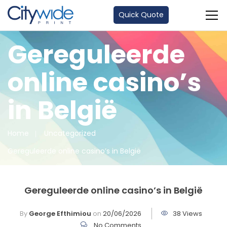
Quick Quote
Gereguleerde
online casino’s
in België
Home
Uncategorized
Gereguleerde online casino’s in België
Gereguleerde online casino’s in België
By
George Efthimiou
on
20/06/2026
38 Views
No Comments