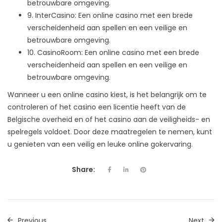
betrouwbare omgeving.
9. InterCasino: Een online casino met een brede
verscheidenheid aan spellen en een veilige en
betrouwbare omgeving.
10. CasinoRoom: Een online casino met een brede
verscheidenheid aan spellen en een veilige en
betrouwbare omgeving.
Wanneer u een online casino kiest, is het belangrijk om te
controleren of het casino een licentie heeft van de
Belgische overheid en of het casino aan de veiligheids- en
spelregels voldoet. Door deze maatregelen te nemen, kunt
u genieten van een veilig en leuke online gokervaring.
Share:
Previous
Next