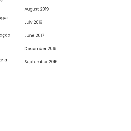
 e
August 2019
ogos
July 2019
tação
June 2017
December 2016
ar a
September 2016