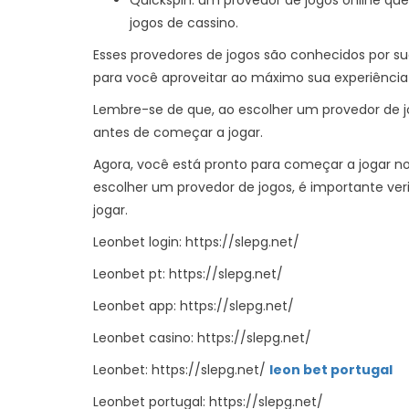
Quickspin: um provedor de jogos online que
jogos de cassino.
Esses provedores de jogos são conhecidos por s
para você aproveitar ao máximo sua experiência
Lembre-se de que, ao escolher um provedor de jo
antes de começar a jogar.
Agora, você está pronto para começar a jogar 
escolher um provedor de jogos, é importante ver
jogar.
Leonbet login: https://slepg.net/
Leonbet pt: https://slepg.net/
Leonbet app: https://slepg.net/
Leonbet casino: https://slepg.net/
Leonbet: https://slepg.net/
leon bet portugal
Leonbet portugal: https://slepg.net/