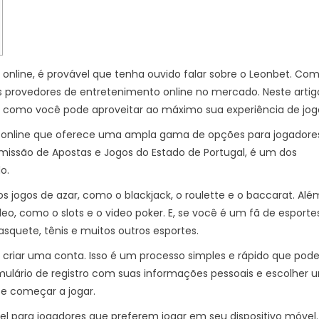
 online, é provável que tenha ouvido falar sobre o Leonbet. Co
is provedores de entretenimento online no mercado. Neste artig
 e como você pode aproveitar ao máximo sua experiência de jog
 online que oferece uma ampla gama de opções para jogadore
issão de Apostas e Jogos do Estado de Portugal, é um dos
o.
os jogos de azar, como o blackjack, o roulette e o baccarat. Alé
, como o slots e o video poker. E, se você é um fã de esportes
quete, tênis e muitos outros esportes.
 criar uma conta. Isso é um processo simples e rápido que pode
mulário de registro com suas informações pessoais e escolher 
 e começar a jogar.
para jogadores que preferem jogar em seu dispositivo móvel.