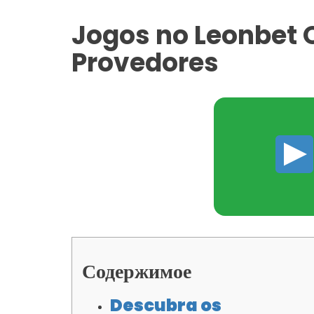
Jogos no Leonbet 
Provedores
Содержимое
Descubra os