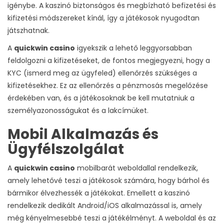
igénybe. A kaszinó biztonságos és megbízható befizetési és
kifizetési módszereket kínál, így a játékosok nyugodtan
játszhatnak.
A
quickwin casino
igyekszik a lehető leggyorsabban
feldolgozni a kifizetéseket, de fontos megjegyezni, hogy a
KYC (ismerd meg az ügyfeled) ellenőrzés szükséges a
kifizetésekhez. Ez az ellenőrzés a pénzmosás megelőzése
érdekében van, és a játékosoknak be kell mutatniuk a
személyazonosságukat és a lakcímüket.
Mobil Alkalmazás és
Ügyfélszolgálat
A
quickwin casino
mobilbarát weboldallal rendelkezik,
amely lehetővé teszi a játékosok számára, hogy bárhol és
bármikor élvezhessék a játékokat. Emellett a kaszinó
rendelkezik dedikált Android/iOS alkalmazással is, amely
még kényelmesebbé teszi a játékélményt. A weboldal és az