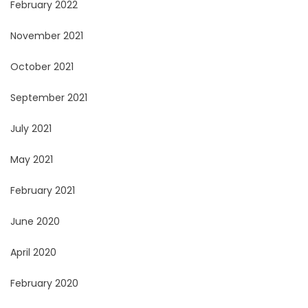
February 2022
November 2021
October 2021
September 2021
July 2021
May 2021
February 2021
June 2020
April 2020
February 2020