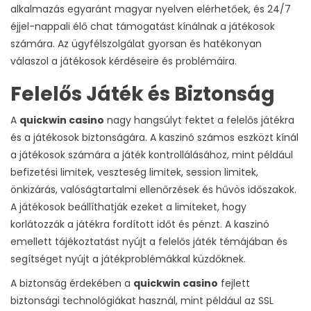
alkalmazás egyaránt magyar nyelven elérhetőek, és 24/7
éjjel-nappali élő chat támogatást kínálnak a játékosok
számára. Az ügyfélszolgálat gyorsan és hatékonyan
válaszol a játékosok kérdéseire és problémáira.
Felelős Játék és Biztonság
A
quickwin casino
nagy hangsúlyt fektet a felelős játékra
és a játékosok biztonságára. A kaszinó számos eszközt kínál
a játékosok számára a játék kontrollálásához, mint például
befizetési limitek, veszteség limitek, session limitek,
önkizárás, valóságtartalmi ellenőrzések és hűvös időszakok.
A játékosok beállíthatják ezeket a limiteket, hogy
korlátozzák a játékra fordított időt és pénzt. A kaszinó
emellett tájékoztatást nyújt a felelős játék témájában és
segítséget nyújt a játékproblémákkal küzdőknek.
A biztonság érdekében a
quickwin casino
fejlett
biztonsági technológiákat használ, mint például az SSL