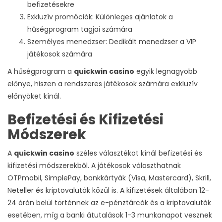
befizetésekre
Exkluzív promóciók: Különleges ajánlatok a
hűségprogram tagjai számára
Személyes menedzser: Dedikált menedzser a VIP
játékosok számára
A hűségprogram a
quickwin casino
egyik legnagyobb
előnye, hiszen a rendszeres játékosok számára exkluzív
előnyöket kínál.
Befizetési és Kifizetési
Módszerek
A
quickwin casino
széles választékot kínál befizetési és
kifizetési módszerekből. A játékosok választhatnak
OTPmobil, SimplePay, bankkártyák (Visa, Mastercard), Skrill,
Neteller és kriptovaluták közül is. A kifizetések általában 12-
24 órán belül történnek az e-pénztárcák és a kriptovaluták
esetében, míg a banki átutalások 1-3 munkanapot vesznek