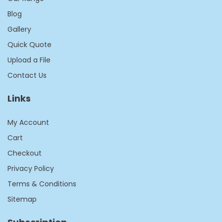
Blog
Gallery
Quick Quote
Upload a File
Contact Us
Links
My Account
Cart
Checkout
Privacy Policy
Terms & Conditions
Sitemap