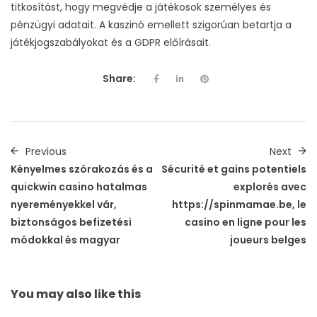
titkosítást, hogy megvédje a játékosok személyes és
pénzügyi adatait. A kaszinó emellett szigorúan betartja a
játékjogszabályokat és a GDPR előírásait.
Share:
Previous
Next
Kényelmes szórakozás és a
Sécurité et gains potentiels
quickwin casino hatalmas
explorés avec
nyereményekkel vár,
https://spinmamae.be, le
biztonságos befizetési
casino en ligne pour les
módokkal és magyar
joueurs belges
You may also
like this