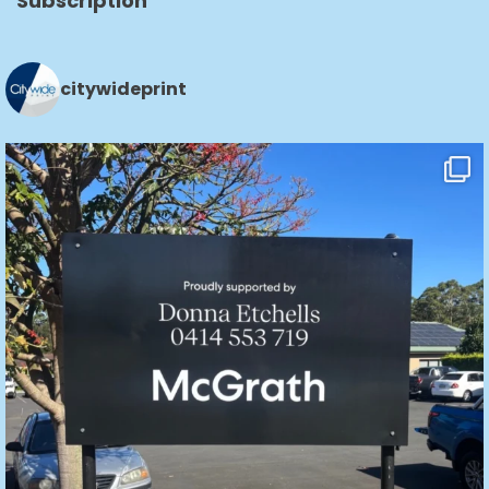
Subscription
citywideprint