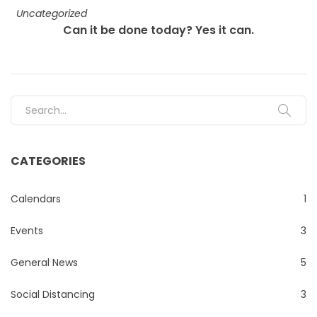
Uncategorized
Can it be done today? Yes it can.
Search for:
CATEGORIES
Calendars
1
Events
3
General News
5
Social Distancing
3