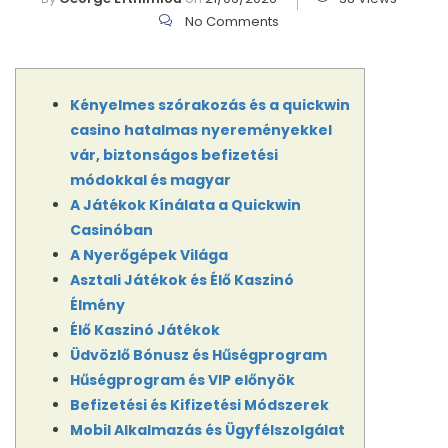
No Comments
Kényelmes szórakozás és a quickwin
casino hatalmas nyereményekkel
vár, biztonságos befizetési
módokkal és magyar
A Játékok Kínálata a Quickwin
Casinóban
A Nyerőgépek Világa
Asztali Játékok és Élő Kaszinó
Élmény
Élő Kaszinó Játékok
Üdvözlő Bónusz és Hűségprogram
Hűségprogram és VIP előnyök
Befizetési és Kifizetési Módszerek
Mobil Alkalmazás és Ügyfélszolgálat