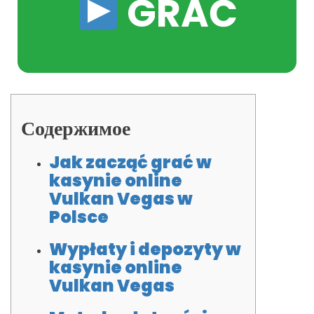
GRAĆ
Содержимое
Jak zacząć grać w
kasynie online
Vulkan Vegas w
Polsce
Wypłaty i depozyty w
kasynie online
Vulkan Vegas