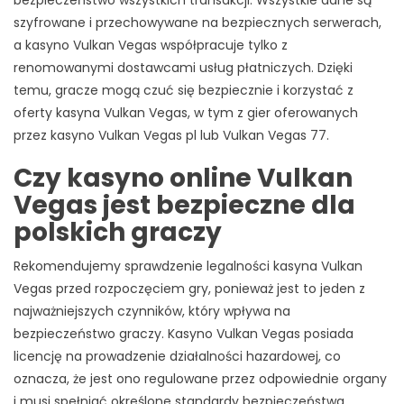
bezpieczeństwo wszystkich transakcji. Wszystkie dane są
szyfrowane i przechowywane na bezpiecznych serwerach,
a kasyno Vulkan Vegas współpracuje tylko z
renomowanymi dostawcami usług płatniczych. Dzięki
temu, gracze mogą czuć się bezpiecznie i korzystać z
oferty kasyna Vulkan Vegas, w tym z gier oferowanych
przez kasyno Vulkan Vegas pl lub Vulkan Vegas 77.
Czy kasyno online Vulkan
Vegas jest bezpieczne dla
polskich graczy
Rekomendujemy sprawdzenie legalności kasyna Vulkan
Vegas przed rozpoczęciem gry, ponieważ jest to jeden z
najważniejszych czynników, który wpływa na
bezpieczeństwo graczy. Kasyno Vulkan Vegas posiada
licencję na prowadzenie działalności hazardowej, co
oznacza, że jest ono regulowane przez odpowiednie organy
i musi spełniać określone standardy bezpieczeństwa.