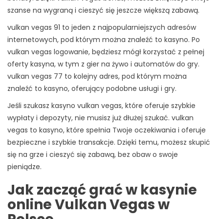
szanse na wygraną i cieszyć się jeszcze większą zabawą.
vulkan vegas 91 to jeden z najpopularniejszych adresów
internetowych, pod którym można znaleźć to kasyno. Po
vulkan vegas logowanie, będziesz mógł korzystać z pełnej
oferty kasyna, w tym z gier na żywo i automatów do gry.
vulkan vegas 77 to kolejny adres, pod którym można
znaleźć to kasyno, oferujący podobne usługi i gry.
Jeśli szukasz kasyno vulkan vegas, które oferuje szybkie
wypłaty i depozyty, nie musisz już dłużej szukać. vulkan
vegas to kasyno, które spełnia Twoje oczekiwania i oferuje
bezpieczne i szybkie transakcje. Dzięki temu, możesz skupić
się na grze i cieszyć się zabawą, bez obaw o swoje
pieniądze.
Jak zacząć grać w kasynie
online Vulkan Vegas w