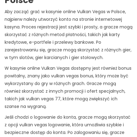
Polsce
Aby zacząć grać w kasynie online Vulkan Vegas w Polsce,
najpierw należy utworzyć konto na stronie internetowej
kasyna. Proces rejestracji jest szybki i prosty, a gracze mogą
skorzystać z różnych metod płatności, takich jak karty
kredytowe, e-portfele i przelewy bankowe. Po
zarejestrowaniu się, gracze mogą skorzystać z różnych gier,
w tym slotów, gier karcianych i gier stołowych.
W kasynie online Vulkan Vegas dostępny jest również bonus
powitalny, znany jako vulkan vegas bonus, który może być
wykorzystany do gry w różnych grach. Gracze mogą
również skorzystać z innych promocji i ofert specjalnych,
takich jak vulkan vegas 77, które mogą zwiększyć ich
szanse na wygraną.
Jeśli chodzi o logowanie do konta, gracze mogą skorzystać
z opcji vulkan vegas logowanie, która umożliwia szybkie i
bezpieczne dostęp do konta. Po zalogowaniu się, gracze