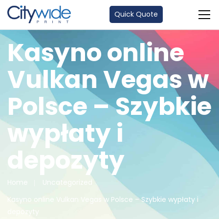
Quick Quote
Kasyno online
Vulkan Vegas w
Polsce – Szybkie
wypłaty i
depozyty
Home
Uncategorized
Kasyno online Vulkan Vegas w Polsce – Szybkie wypłaty i
depozyty