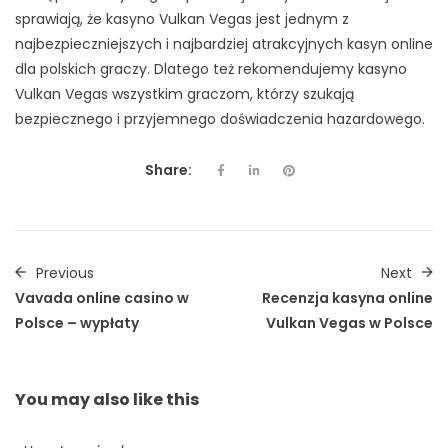
sprawiają, że kasyno Vulkan Vegas jest jednym z
najbezpieczniejszych i najbardziej atrakcyjnych kasyn online
dla polskich graczy. Dlatego też rekomendujemy kasyno
Vulkan Vegas wszystkim graczom, którzy szukają
bezpiecznego i przyjemnego doświadczenia hazardowego.
Share:
Previous
Next
Vavada online casino w
Recenzja kasyna online
Polsce – wypłaty
Vulkan Vegas w Polsce
You may also
like this