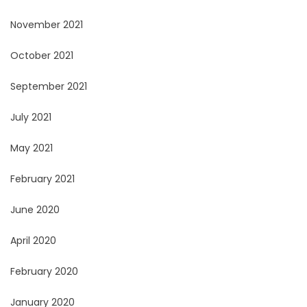
November 2021
October 2021
September 2021
July 2021
May 2021
February 2021
June 2020
April 2020
February 2020
January 2020