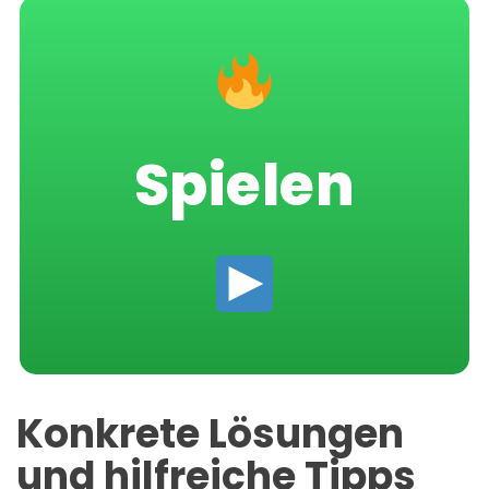
Spielen
Konkrete Lösungen
und hilfreiche Tipps