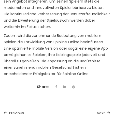
sein Angebot integrieren, um seinen Spielern stets die
modernsten und innovativsten Spielerlebnisse zu bieten.
Die kontinuierliche Verbesserung der Benutzerfreundlichkeit
und die Erweiterung der Spielauswahl werden dabei
weiterhin im Fokus stehen.
Zudem wird die zunehmende Bedeutung von mobilem
Spielen die Entwicklung von Spinline Online beeinflussen.
Eine optimierte mobile Version oder sogar eine eigene App
ermöglichen es Spielern, ihre Lieblingsspiele jederzeit und
überall zu genießen. Die Anpassung an die Bedürfnisse
einer zunehmend mobilen Gesellschaft ist ein
entscheidender Erfolgsfaktor für Spinline Online.
Share:
Previous
Next