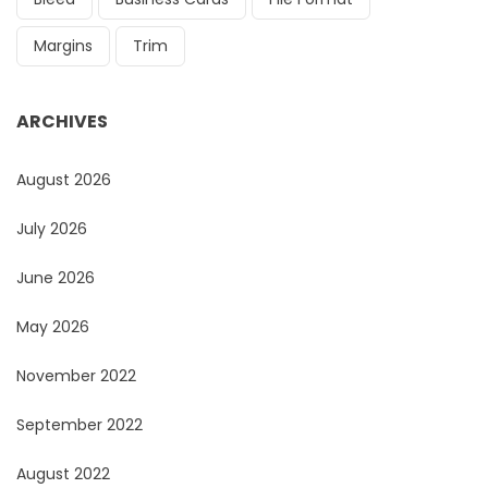
Margins
Trim
ARCHIVES
August 2026
July 2026
June 2026
May 2026
November 2022
September 2022
August 2022