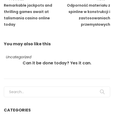
Remarkable jackpots and
Odporność materiału z
thrilling games await at
spinline w konstrukcji i
talismania casino online
zastosowaniach
today
przemysłowych
You may also
like this
Uncategorized
Can it be done today? Yes it can.
Search for:
CATEGORIES