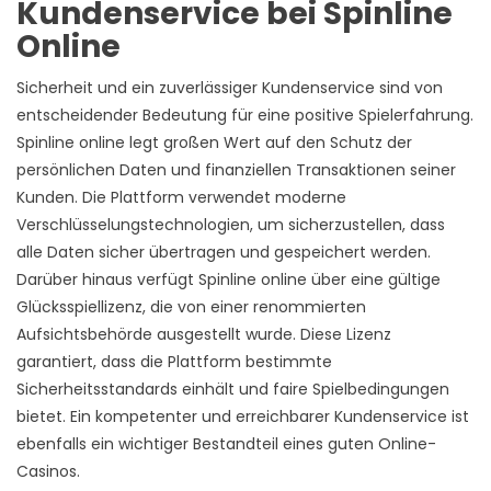
Kundenservice bei Spinline
Online
Sicherheit und ein zuverlässiger Kundenservice sind von
entscheidender Bedeutung für eine positive Spielerfahrung.
Spinline online legt großen Wert auf den Schutz der
persönlichen Daten und finanziellen Transaktionen seiner
Kunden. Die Plattform verwendet moderne
Verschlüsselungstechnologien, um sicherzustellen, dass
alle Daten sicher übertragen und gespeichert werden.
Darüber hinaus verfügt Spinline online über eine gültige
Glücksspiellizenz, die von einer renommierten
Aufsichtsbehörde ausgestellt wurde. Diese Lizenz
garantiert, dass die Plattform bestimmte
Sicherheitsstandards einhält und faire Spielbedingungen
bietet. Ein kompetenter und erreichbarer Kundenservice ist
ebenfalls ein wichtiger Bestandteil eines guten Online-
Casinos.