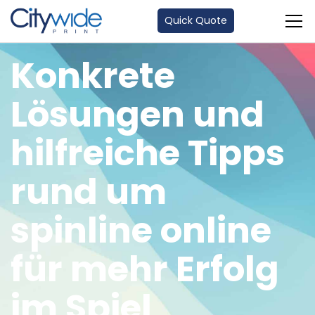
Quick Quote
Konkrete
Lösungen und
hilfreiche Tipps
rund um
spinline online
für mehr Erfolg
im Spiel