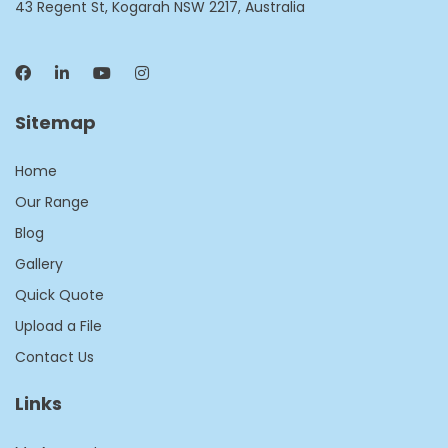
43 Regent St, Kogarah NSW 2217, Australia
Sitemap
Home
Our Range
Blog
Gallery
Quick Quote
Upload a File
Contact Us
Links