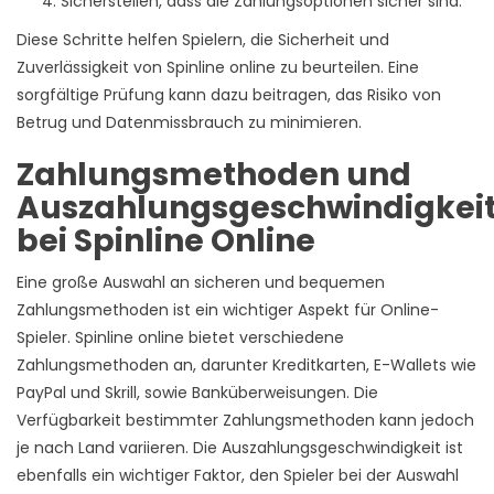
Sicherstellen, dass die Zahlungsoptionen sicher sind.
Diese Schritte helfen Spielern, die Sicherheit und
Zuverlässigkeit von Spinline online zu beurteilen. Eine
sorgfältige Prüfung kann dazu beitragen, das Risiko von
Betrug und Datenmissbrauch zu minimieren.
Zahlungsmethoden und
Auszahlungsgeschwindigkei
bei Spinline Online
Eine große Auswahl an sicheren und bequemen
Zahlungsmethoden ist ein wichtiger Aspekt für Online-
Spieler. Spinline online bietet verschiedene
Zahlungsmethoden an, darunter Kreditkarten, E-Wallets wie
PayPal und Skrill, sowie Banküberweisungen. Die
Verfügbarkeit bestimmter Zahlungsmethoden kann jedoch
je nach Land variieren. Die Auszahlungsgeschwindigkeit ist
ebenfalls ein wichtiger Faktor, den Spieler bei der Auswahl