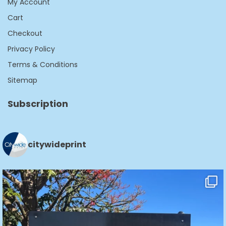
My Account
Cart
Checkout
Privacy Policy
Terms & Conditions
Sitemap
Subscription
citywideprint