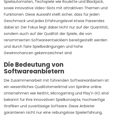
Spielautomaten, Tischspiele wie Roulette und Blackjack,
sowie innovative Video-Slots mit attraktiven Themen und
Funktionen. Diese Auswahl stellt sicher, dass für jeden
Geschmack und jedes Erfahrungslevel etwas Passendes
dabei ist. Der Fokus liegt dabei nicht nur auf der Quantität,
sondern auch auf der Qualität der Spiele, die von
renommierten Softwareentwicklern bereitgestellt werden
und durch faire Spielbedingungen und hohe
Gewinnchancen gekennzeichnet sind.
Die Bedeutung von
Softwareanbietern
Die Zusammenarbeit mit führenden Softwareanbietern ist
ein wesentliches Qualitätsmerkmal von Spinline online.
Unternehmen wie NetEnt, Microgaming und Play'n GO sind
bekannt für ihre innovativen Spielkonzepte, hochwertige
Grafiken und zuverlässige Software. Diese Anbieter
garantieren nicht nur eine reibungslose Spielerfahrung,