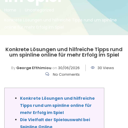
Home
Uncategorized
Konkrete Lösungen und hilfreiche Tipps rund um spinline
online für mehr Erfolg im Spiel
Konkrete Lösungen und hilfreiche Tipps rund
um spinline online für mehr Erfolg im Spiel
By
George Efthimiou
on
30/06/2026
30 Views
No Comments
Konkrete Lösungen und hilfreiche
Tipps rund um spinline online für
mehr Erfolg im Spiel
Die Vielfalt der Spielauswahl bei
Spinline Online