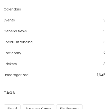
Calendars
1
Events
3
General News
5
Social Distancing
3
Stationary
2
Stickers
3
Uncategorized
1,645
TAGS
Bleed
Business Cards
File Format