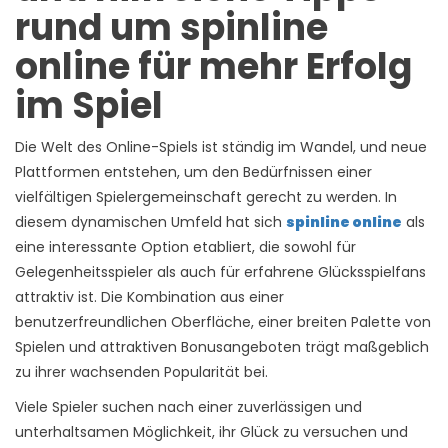
rund um spinline
online für mehr Erfolg
im Spiel
Die Welt des Online-Spiels ist ständig im Wandel, und neue
Plattformen entstehen, um den Bedürfnissen einer
vielfältigen Spielergemeinschaft gerecht zu werden. In
diesem dynamischen Umfeld hat sich
spinline online
als
eine interessante Option etabliert, die sowohl für
Gelegenheitsspieler als auch für erfahrene Glücksspielfans
attraktiv ist. Die Kombination aus einer
benutzerfreundlichen Oberfläche, einer breiten Palette von
Spielen und attraktiven Bonusangeboten trägt maßgeblich
zu ihrer wachsenden Popularität bei.
Viele Spieler suchen nach einer zuverlässigen und
unterhaltsamen Möglichkeit, ihr Glück zu versuchen und