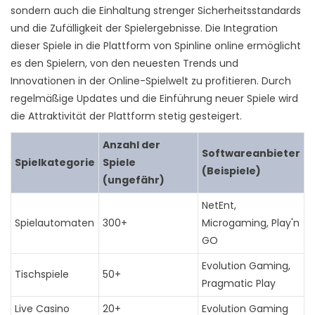
sondern auch die Einhaltung strenger Sicherheitsstandards
und die Zufälligkeit der Spielergebnisse. Die Integration
dieser Spiele in die Plattform von Spinline online ermöglicht
es den Spielern, von den neuesten Trends und
Innovationen in der Online-Spielwelt zu profitieren. Durch
regelmäßige Updates und die Einführung neuer Spiele wird
die Attraktivität der Plattform stetig gesteigert.
Anzahl der
Softwareanbieter
Spielkategorie
Spiele
(Beispiele)
(ungefähr)
NetEnt,
Spielautomaten
300+
Microgaming, Play'n
GO
Evolution Gaming,
Tischspiele
50+
Pragmatic Play
Live Casino
20+
Evolution Gaming