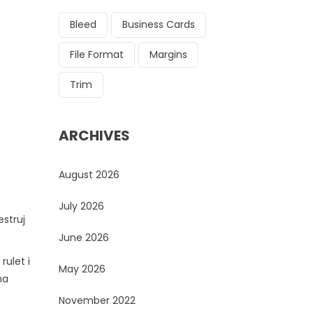
Bleed
Business Cards
File Format
Margins
Trim
ARCHIVES
August 2026
July 2026
estruj
June 2026
ulet i
May 2026
na
November 2022