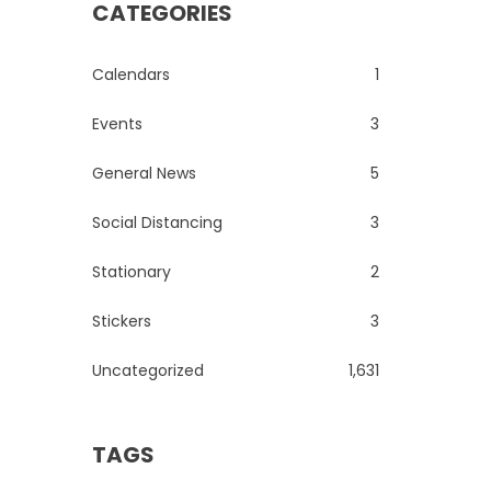
CATEGORIES
Calendars
1
Events
3
General News
5
Social Distancing
3
Stationary
2
Stickers
3
Uncategorized
1,631
TAGS