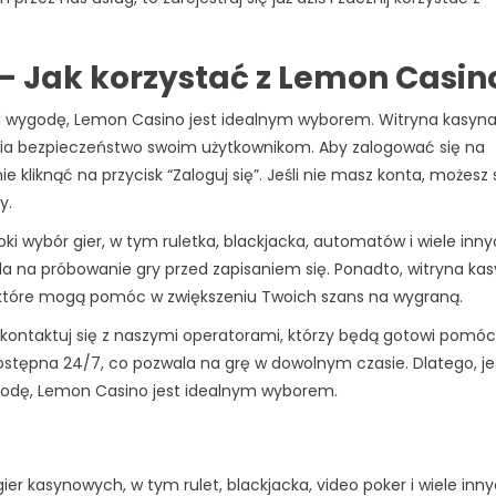
– Jak korzystać z Lemon Casin
je i wygodę, Lemon Casino jest idealnym wyborem. Witryna kasyn
wnia bezpieczeństwo swoim użytkownikom. Aby zalogować się na
ie kliknąć na przycisk “Zaloguj się”. Jeśli nie masz konta, możesz 
y.
i wybór gier, w tym ruletka, blackjacka, automatów i wiele inny
la na próbowanie gry przed zapisaniem się. Ponadto, witryna ka
 które mogą pomóc w zwiększeniu Twoich szans na wygraną.
skontaktuj się z naszymi operatorami, którzy będą gotowi pomóc
stępna 24/7, co pozwala na grę w dowolnym czasie. Dlatego, jeś
ygodę, Lemon Casino jest idealnym wyborem.
 kasynowych, w tym rulet, blackjacka, video poker i wiele inny