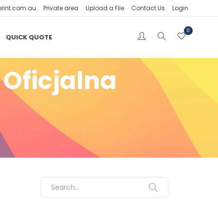
print.com.au
Private area
Upload a File
Contact Us
Login
0
QUICK QUOTE
Oficjalna
Search for: