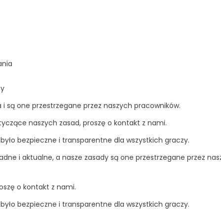
ania
ty
 i są one przestrzegane przez naszych pracowników.
otyczące naszych zasad, proszę o kontakt z nami.
yło bezpieczne i transparentne dla wszystkich graczy.
ładne i aktualne, a nasze zasady są one przestrzegane przez na
oszę o kontakt z nami.
yło bezpieczne i transparentne dla wszystkich graczy.