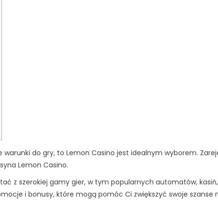
sze warunki do gry, to Lemon Casino jest idealnym wyborem. Zarej
y kasyna Lemon Casino.
ać z szerokiej gamy gier, w tym popularnych automatów, kasiń, r
romocje i bonusy, które mogą pomóc Ci zwiększyć swoje szanse 