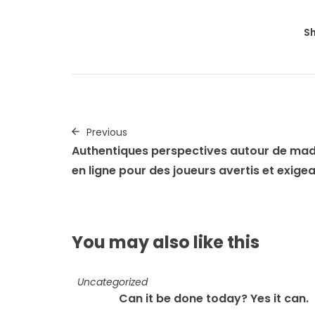
Sh
Previous
Authentiques perspectives autour de mad
en ligne pour des joueurs avertis et exige
You may also
like this
Uncategorized
Can it be done today? Yes it can.