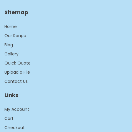
Sitemap
Home
Our Range
Blog
Gallery
Quick Quote
Upload a File
Contact Us
Links
My Account
Cart
Checkout