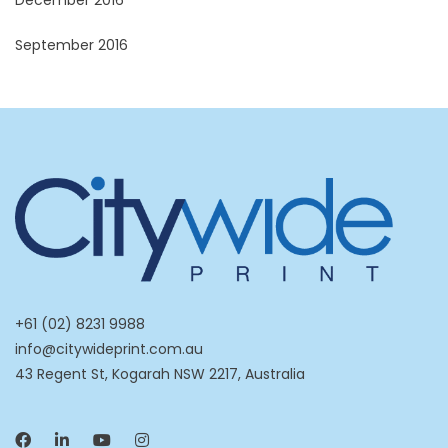
December 2016
September 2016
+61 (02) 8231 9988
info@citywideprint.com.au
43 Regent St, Kogarah NSW 2217, Australia