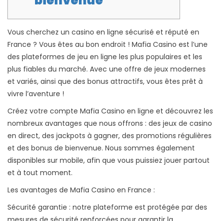
bienvenue
Vous cherchez un casino en ligne sécurisé et réputé en
France ? Vous êtes au bon endroit ! Mafia Casino est l’une
des plateformes de jeu en ligne les plus populaires et les
plus fiables du marché. Avec une offre de jeux modernes
et variés, ainsi que des bonus attractifs, vous êtes prêt à
vivre l’aventure !
Créez votre compte Mafia Casino en ligne et découvrez les
nombreux avantages que nous offrons : des jeux de casino
en direct, des jackpots à gagner, des promotions régulières
et des bonus de bienvenue. Nous sommes également
disponibles sur mobile, afin que vous puissiez jouer partout
et à tout moment.
Les avantages de Mafia Casino en France :
Sécurité garantie : notre plateforme est protégée par des
mesures de sécurité renforcées pour garantir la