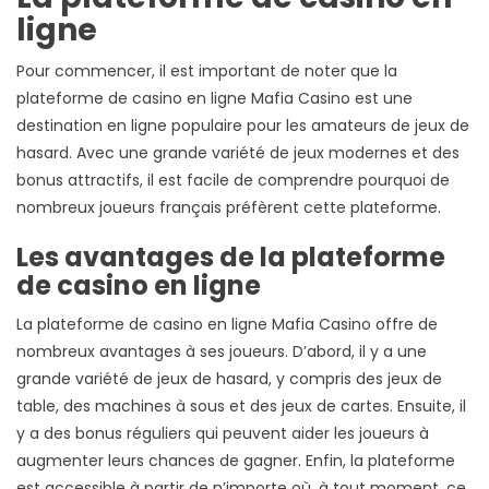
ligne
Pour commencer, il est important de noter que la
plateforme de casino en ligne Mafia Casino est une
destination en ligne populaire pour les amateurs de jeux de
hasard. Avec une grande variété de jeux modernes et des
bonus attractifs, il est facile de comprendre pourquoi de
nombreux joueurs français préfèrent cette plateforme.
Les avantages de la plateforme
de casino en ligne
La plateforme de casino en ligne Mafia Casino offre de
nombreux avantages à ses joueurs. D’abord, il y a une
grande variété de jeux de hasard, y compris des jeux de
table, des machines à sous et des jeux de cartes. Ensuite, il
y a des bonus réguliers qui peuvent aider les joueurs à
augmenter leurs chances de gagner. Enfin, la plateforme
est accessible à partir de n’importe où, à tout moment, ce