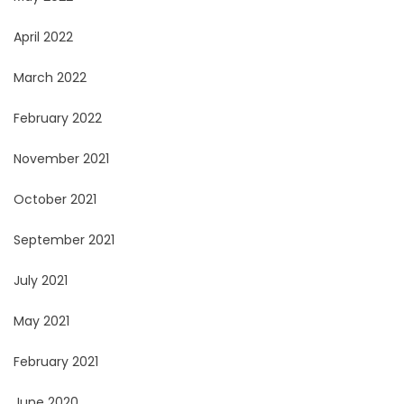
April 2022
March 2022
February 2022
November 2021
October 2021
September 2021
July 2021
May 2021
February 2021
June 2020