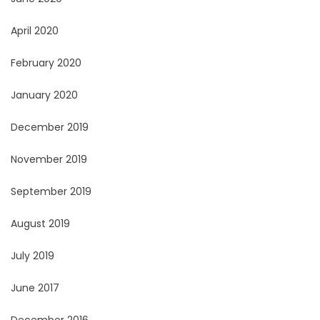
April 2020
February 2020
January 2020
December 2019
November 2019
September 2019
August 2019
July 2019
June 2017