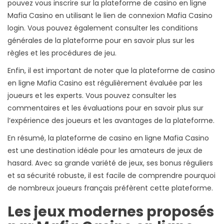
pouvez vous inscrire sur la plateforme de casino en ligne
Mafia Casino en utilisant le lien de connexion Mafia Casino
login. Vous pouvez également consulter les conditions
générales de la plateforme pour en savoir plus sur les
règles et les procédures de jeu.
Enfin, il est important de noter que la plateforme de casino
en ligne Mafia Casino est régulièrement évaluée par les
joueurs et les experts. Vous pouvez consulter les
commentaires et les évaluations pour en savoir plus sur
l’expérience des joueurs et les avantages de la plateforme.
En résumé, la plateforme de casino en ligne Mafia Casino
est une destination idéale pour les amateurs de jeux de
hasard. Avec sa grande variété de jeux, ses bonus réguliers
et sa sécurité robuste, il est facile de comprendre pourquoi
de nombreux joueurs français préfèrent cette plateforme.
Les jeux modernes proposés