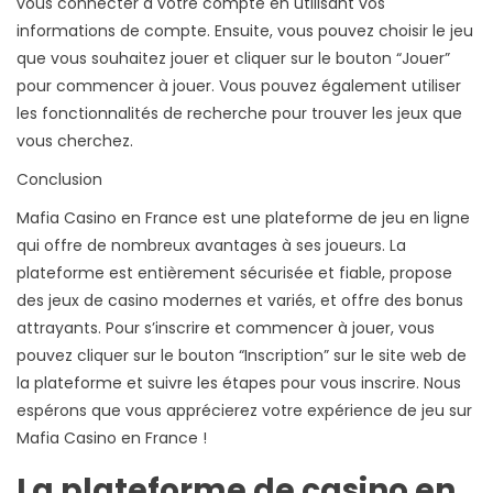
vous connecter à votre compte en utilisant vos
informations de compte. Ensuite, vous pouvez choisir le jeu
que vous souhaitez jouer et cliquer sur le bouton “Jouer”
pour commencer à jouer. Vous pouvez également utiliser
les fonctionnalités de recherche pour trouver les jeux que
vous cherchez.
Conclusion
Mafia Casino en France est une plateforme de jeu en ligne
qui offre de nombreux avantages à ses joueurs. La
plateforme est entièrement sécurisée et fiable, propose
des jeux de casino modernes et variés, et offre des bonus
attrayants. Pour s’inscrire et commencer à jouer, vous
pouvez cliquer sur le bouton “Inscription” sur le site web de
la plateforme et suivre les étapes pour vous inscrire. Nous
espérons que vous apprécierez votre expérience de jeu sur
Mafia Casino en France !
La plateforme de casino en