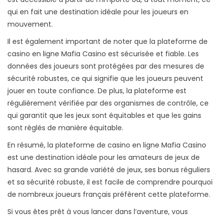
qui en fait une destination idéale pour les joueurs en
mouvement.
Il est également important de noter que la plateforme de
casino en ligne Mafia Casino est sécurisée et fiable. Les
données des joueurs sont protégées par des mesures de
sécurité robustes, ce qui signifie que les joueurs peuvent
jouer en toute confiance. De plus, la plateforme est
régulièrement vérifiée par des organismes de contrôle, ce
qui garantit que les jeux sont équitables et que les gains
sont réglés de manière équitable.
En résumé, la plateforme de casino en ligne Mafia Casino
est une destination idéale pour les amateurs de jeux de
hasard. Avec sa grande variété de jeux, ses bonus réguliers
et sa sécurité robuste, il est facile de comprendre pourquoi
de nombreux joueurs français préfèrent cette plateforme.
Si vous êtes prêt à vous lancer dans l’aventure, vous