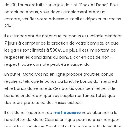
de 100 tours gratuits sur le jeu de slot “Book of Dead”. Pour
obtenir ce bonus, vous devez simplement créer un
compte, vérifier votre adresse e-mail et déposer au moins
20€.
Il est important de noter que ce bonus est valable pendant
7 jours à compter de la création de votre compte, et que
les gains sont limités à 500€. De plus, il est important de
respecter les conditions du bonus, car en cas de non-
respect, votre compte peut être suspendu.
En outre, Mafia Casino en ligne propose d’autres bonus
réguliers, tels que le bonus du lundi, le bonus du mercredi
et le bonus du vendredi. Ces bonus vous permettent de
bénéficier de récompenses supplémentaires, telles que
des tours gratuits ou des mises ciblées.
Il est donc important de
mafiacasino
vous abonner à la
newsletter de Mafia Casino en ligne pour ne pas manquer
ces offres spéciales. De plus, il est recommandé de vérifier