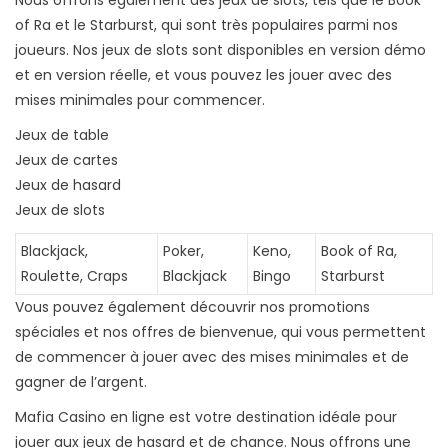
Nous offrons également des jeux de slots, tels que le Book
of Ra et le Starburst, qui sont très populaires parmi nos
joueurs. Nos jeux de slots sont disponibles en version démo
et en version réelle, et vous pouvez les jouer avec des
mises minimales pour commencer.
Jeux de table
Jeux de cartes
Jeux de hasard
Jeux de slots
Blackjack,
Poker,
Keno,
Book of Ra,
Roulette, Craps
Blackjack
Bingo
Starburst
Vous pouvez également découvrir nos promotions
spéciales et nos offres de bienvenue, qui vous permettent
de commencer à jouer avec des mises minimales et de
gagner de l’argent.
Mafia Casino en ligne est votre destination idéale pour
jouer aux jeux de hasard et de chance. Nous offrons une