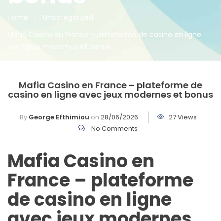
Home
Uncategorized
Mafia Casino en France – plateforme de casino en ligne
avec jeux modernes et bonus
Mafia Casino en France – plateforme de
casino en ligne avec jeux modernes et bonus
By
George Efthimiou
on
28/06/2026
27 Views
No Comments
Mafia Casino en
France – plateforme
de casino en ligne
avec jeux modernes