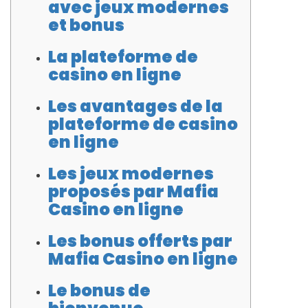
avec jeux modernes
et bonus
La plateforme de
casino en ligne
Les avantages de la
plateforme de casino
en ligne
Les jeux modernes
proposés par Mafia
Casino en ligne
Les bonus offerts par
Mafia Casino en ligne
Le bonus de