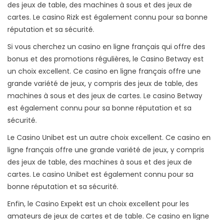
des jeux de table, des machines à sous et des jeux de
cartes. Le casino Rizk est également connu pour sa bonne
réputation et sa sécurité.
Si vous cherchez un casino en ligne français qui offre des
bonus et des promotions régulières, le Casino Betway est
un choix excellent. Ce casino en ligne français offre une
grande variété de jeux, y compris des jeux de table, des
machines à sous et des jeux de cartes. Le casino Betway
est également connu pour sa bonne réputation et sa
sécurité.
Le Casino Unibet est un autre choix excellent. Ce casino en
ligne français offre une grande variété de jeux, y compris
des jeux de table, des machines à sous et des jeux de
cartes. Le casino Unibet est également connu pour sa
bonne réputation et sa sécurité.
Enfin, le Casino Expekt est un choix excellent pour les
amateurs de jeux de cartes et de table. Ce casino en ligne