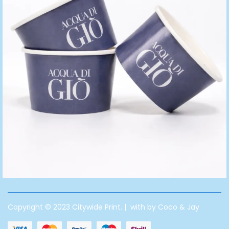
Copyright © 2023 Citywide Print. | with by Coco & Jay