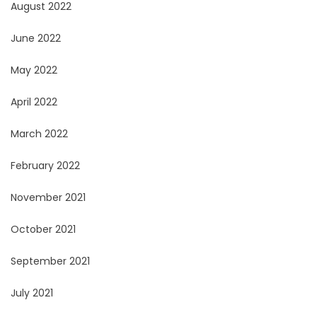
August 2022
June 2022
May 2022
April 2022
March 2022
February 2022
November 2021
October 2021
September 2021
July 2021