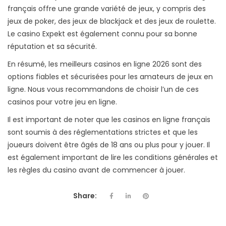
français offre une grande variété de jeux, y compris des
jeux de poker, des jeux de blackjack et des jeux de roulette.
Le casino Expekt est également connu pour sa bonne
réputation et sa sécurité.
En résumé, les meilleurs casinos en ligne 2026 sont des
options fiables et sécurisées pour les amateurs de jeux en
ligne. Nous vous recommandons de choisir l’un de ces
casinos pour votre jeu en ligne.
Il est important de noter que les casinos en ligne français
sont soumis à des réglementations strictes et que les
joueurs doivent être âgés de 18 ans ou plus pour y jouer. Il
est également important de lire les conditions générales et
les règles du casino avant de commencer à jouer.
Share: