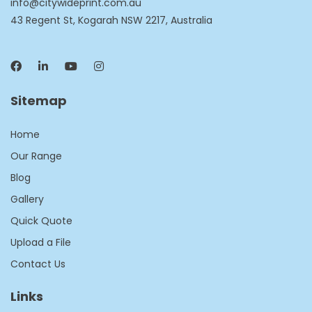
info@citywideprint.com.au
43 Regent St, Kogarah NSW 2217, Australia
Sitemap
Home
Our Range
Blog
Gallery
Quick Quote
Upload a File
Contact Us
Links