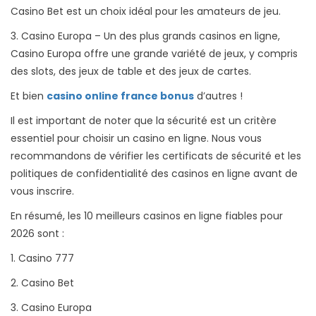
Casino Bet est un choix idéal pour les amateurs de jeu.
3. Casino Europa – Un des plus grands casinos en ligne,
Casino Europa offre une grande variété de jeux, y compris
des slots, des jeux de table et des jeux de cartes.
Et bien
casino online france bonus
d’autres !
Il est important de noter que la sécurité est un critère
essentiel pour choisir un casino en ligne. Nous vous
recommandons de vérifier les certificats de sécurité et les
politiques de confidentialité des casinos en ligne avant de
vous inscrire.
En résumé, les 10 meilleurs casinos en ligne fiables pour
2026 sont :
1. Casino 777
2. Casino Bet
3. Casino Europa