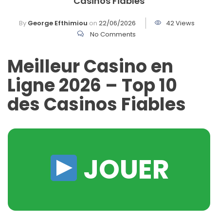
Casinos Fiables
By
George Efthimiou
on
22/06/2026
42 Views
No Comments
Meilleur Casino en
Ligne 2026 – Top 10
des Casinos Fiables
JOUER