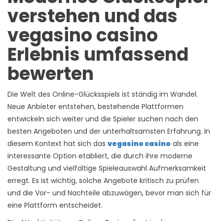
verstehen und das
vegasino casino
Erlebnis umfassend
bewerten
Die Welt des Online-Glücksspiels ist ständig im Wandel.
Neue Anbieter entstehen, bestehende Plattformen
entwickeln sich weiter und die Spieler suchen nach den
besten Angeboten und der unterhaltsamsten Erfahrung. In
diesem Kontext hat sich das
vegasino casino
als eine
interessante Option etabliert, die durch ihre moderne
Gestaltung und vielfältige Spieleauswahl Aufmerksamkeit
erregt. Es ist wichtig, solche Angebote kritisch zu prüfen
und die Vor- und Nachteile abzuwägen, bevor man sich für
eine Plattform entscheidet.