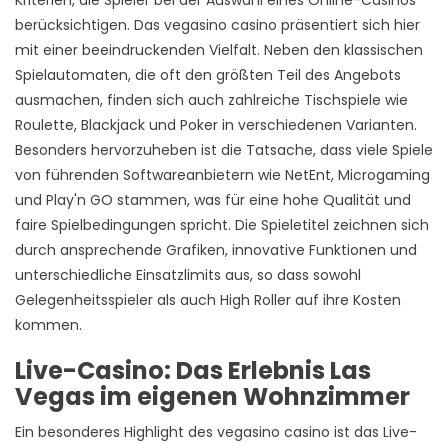
Kriterien, die Spieler bei der Auswahl eines Online-Casinos
berücksichtigen. Das vegasino casino präsentiert sich hier
mit einer beeindruckenden Vielfalt. Neben den klassischen
Spielautomaten, die oft den größten Teil des Angebots
ausmachen, finden sich auch zahlreiche Tischspiele wie
Roulette, Blackjack und Poker in verschiedenen Varianten.
Besonders hervorzuheben ist die Tatsache, dass viele Spiele
von führenden Softwareanbietern wie NetEnt, Microgaming
und Play'n GO stammen, was für eine hohe Qualität und
faire Spielbedingungen spricht. Die Spieletitel zeichnen sich
durch ansprechende Grafiken, innovative Funktionen und
unterschiedliche Einsatzlimits aus, so dass sowohl
Gelegenheitsspieler als auch High Roller auf ihre Kosten
kommen.
Live-Casino: Das Erlebnis Las
Vegas im eigenen Wohnzimmer
Ein besonderes Highlight des vegasino casino ist das Live-