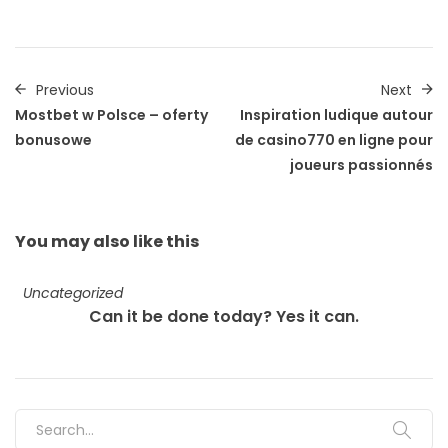
Previous
Next
Mostbet w Polsce – oferty
Inspiration ludique autour
bonusowe
de casino770 en ligne pour
joueurs passionnés
You may also
like this
Uncategorized
Can it be done today? Yes it can.
Search for: