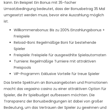
kann. Ein Beispiel: Ein Bonus mit 35-facher
Umsatzbedingung bedeutet, dass der Bonusbetrag 35 Mal
umgesetzt werden muss, bevor eine Auszahlung möglich
ist.
Willkommensbonus: Bis zu 200% Einzahlungsbonus +
Freispiele
Reload-Boni: Regelmäßige Boni für bestehende
Spieler
Freispiele: Freispiele für ausgewählte Spielautomaten
Turniere: Regelmäßige Turniere mit attraktiven
Preispools
VIP-Programm: Exklusive Vorteile für treue Spieler
Das breite Spektrum an Bonusangeboten und Promotionen
macht das vegasino casino zu einer attraktiven Option für
Spieler, die ihr Spielbudget aufbessern möchten. Die
Transparenz der Bonusbedingungen ist dabei von großer
Bedeutung, um das Vertrauen der Spieler zu gewinnen und