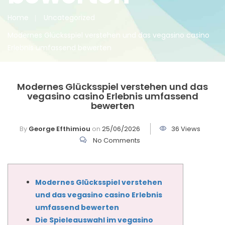
Home
Uncategorized
Modernes Glücksspiel verstehen und das vegasino casino
Erlebnis umfassend bewerten
Modernes Glücksspiel verstehen und das
vegasino casino Erlebnis umfassend
bewerten
By
George Efthimiou
on
25/06/2026
36 Views
No Comments
Modernes Glücksspiel verstehen
und das vegasino casino Erlebnis
umfassend bewerten
Die Spieleauswahl im vegasino