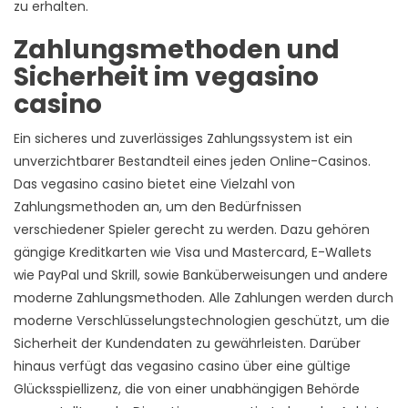
zu erhalten.
Zahlungsmethoden und
Sicherheit im vegasino
casino
Ein sicheres und zuverlässiges Zahlungssystem ist ein
unverzichtbarer Bestandteil eines jeden Online-Casinos.
Das vegasino casino bietet eine Vielzahl von
Zahlungsmethoden an, um den Bedürfnissen
verschiedener Spieler gerecht zu werden. Dazu gehören
gängige Kreditkarten wie Visa und Mastercard, E-Wallets
wie PayPal und Skrill, sowie Banküberweisungen und andere
moderne Zahlungsmethoden. Alle Zahlungen werden durch
moderne Verschlüsselungstechnologien geschützt, um die
Sicherheit der Kundendaten zu gewährleisten. Darüber
hinaus verfügt das vegasino casino über eine gültige
Glücksspiellizenz, die von einer unabhängigen Behörde