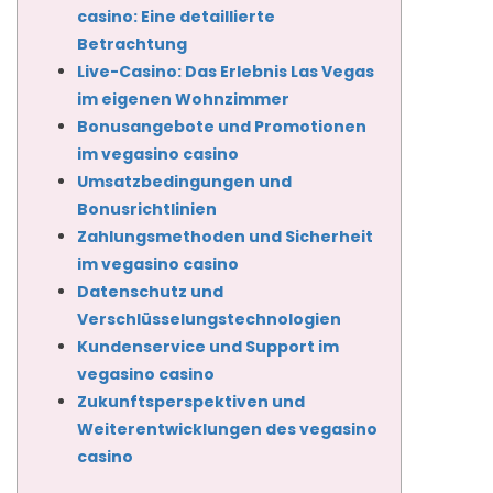
casino: Eine detaillierte
Betrachtung
Live-Casino: Das Erlebnis Las Vegas
im eigenen Wohnzimmer
Bonusangebote und Promotionen
im vegasino casino
Umsatzbedingungen und
Bonusrichtlinien
Zahlungsmethoden und Sicherheit
im vegasino casino
Datenschutz und
Verschlüsselungstechnologien
Kundenservice und Support im
vegasino casino
Zukunftsperspektiven und
Weiterentwicklungen des vegasino
casino