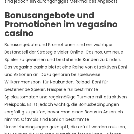
sind jedoch ein durchgängiges Merkmal des Angebots.
Bonusangebote und
Promotionen im vegasino
casino
Bonusangebote und Promotionen sind ein wichtiger
Bestandteil der Strategie vieler Online-Casinos, um neue
Spieler zu gewinnen und bestehende Kunden zu binden.
Das vegasino casino bietet eine Reihe von attraktiven Boni
und Aktionen an. Dazu gehören beispielsweise
Willkommensboni für Neukunden, Reload-Boni für
bestehende Spieler, Freispiele für bestimmte
Spielautomaten und regelmäßige Turniere mit attraktiven
Preispools. Es ist jedoch wichtig, die Bonusbedingungen
sorgfältig zu prüfen, bevor man einen Bonus in Anspruch
nimmt. Oftmals sind Boni an bestimmte
Umsatzbedingungen geknüpft, die erfüllt werden müssen,