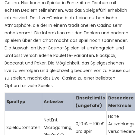
Casino. Hier können Spieler in Echtzeit an Tischen mit
echten Dealern teilnehmen, was das Spielgefühl erheblich
intensiviert. Das Live-Casino bietet eine authentische
Atmosphäre, die der in einem traditionellen Casino sehr
nahe kommt. Die Interaktion mit den Dealern und anderen
Spielern über den Chat macht das Spiel noch spannender.
Die Auswahl an Live-Casino-Spielen ist umfangreich und
umfasst verschiedene Roulette-Varianten, Blackjack,
Baccarat und Poker. Die Möglichkeit, das Spielgeschehen
live zu verfolgen und gleichzeitig bequem von zu Hause aus
zu spielen, macht das Live-Casino zu einer beliebten
Option für viele Spieler.
Einsatzlimits
Besondere
Spieltyp
Anbieter
(ungefähr)
Merkmale
Hohe
NetEnt,
0,10 € – 100 €
Auszahlungs
Spielautomaten
Microgaming,
pro Spin
verschieden