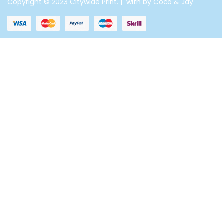
Copyright © 2023 Citywide Print. | with by Coco & Jay