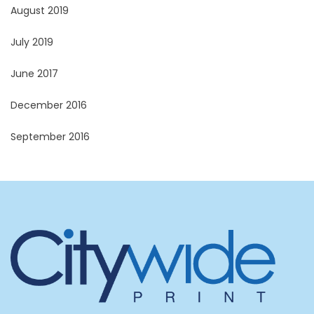
August 2019
July 2019
June 2017
December 2016
September 2016