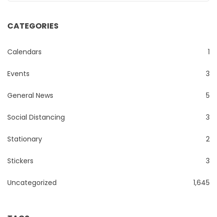
CATEGORIES
Calendars
1
Events
3
General News
5
Social Distancing
3
Stationary
2
Stickers
3
Uncategorized
1,645