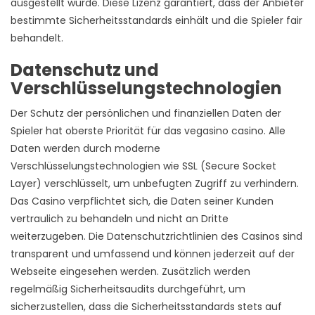
ausgestellt wurde. Diese Lizenz garantiert, dass der Anbieter
bestimmte Sicherheitsstandards einhält und die Spieler fair
behandelt.
Datenschutz und
Verschlüsselungstechnologien
Der Schutz der persönlichen und finanziellen Daten der
Spieler hat oberste Priorität für das vegasino casino. Alle
Daten werden durch moderne
Verschlüsselungstechnologien wie SSL (Secure Socket
Layer) verschlüsselt, um unbefugten Zugriff zu verhindern.
Das Casino verpflichtet sich, die Daten seiner Kunden
vertraulich zu behandeln und nicht an Dritte
weiterzugeben. Die Datenschutzrichtlinien des Casinos sind
transparent und umfassend und können jederzeit auf der
Webseite eingesehen werden. Zusätzlich werden
regelmäßig Sicherheitsaudits durchgeführt, um
sicherzustellen, dass die Sicherheitsstandards stets auf