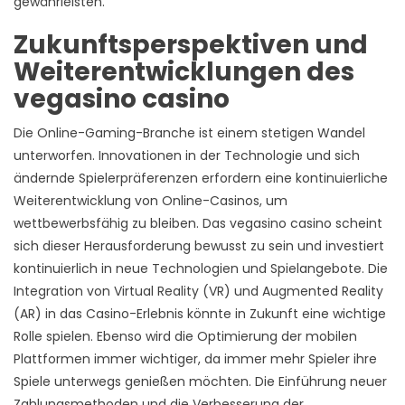
gewährleisten.
Zukunftsperspektiven und
Weiterentwicklungen des
vegasino casino
Die Online-Gaming-Branche ist einem stetigen Wandel
unterworfen. Innovationen in der Technologie und sich
ändernde Spielerpräferenzen erfordern eine kontinuierliche
Weiterentwicklung von Online-Casinos, um
wettbewerbsfähig zu bleiben. Das vegasino casino scheint
sich dieser Herausforderung bewusst zu sein und investiert
kontinuierlich in neue Technologien und Spielangebote. Die
Integration von Virtual Reality (VR) und Augmented Reality
(AR) in das Casino-Erlebnis könnte in Zukunft eine wichtige
Rolle spielen. Ebenso wird die Optimierung der mobilen
Plattformen immer wichtiger, da immer mehr Spieler ihre
Spiele unterwegs genießen möchten. Die Einführung neuer
Zahlungsmethoden und die Verbesserung der