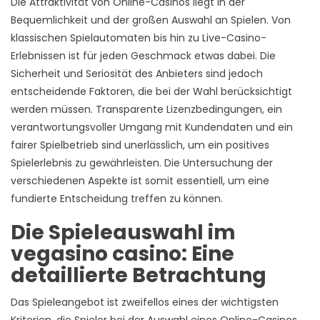
Die Attraktivität von Online-Casinos liegt in der
Bequemlichkeit und der großen Auswahl an Spielen. Von
klassischen Spielautomaten bis hin zu Live-Casino-
Erlebnissen ist für jeden Geschmack etwas dabei. Die
Sicherheit und Seriosität des Anbieters sind jedoch
entscheidende Faktoren, die bei der Wahl berücksichtigt
werden müssen. Transparente Lizenzbedingungen, ein
verantwortungsvoller Umgang mit Kundendaten und ein
fairer Spielbetrieb sind unerlässlich, um ein positives
Spielerlebnis zu gewährleisten. Die Untersuchung der
verschiedenen Aspekte ist somit essentiell, um eine
fundierte Entscheidung treffen zu können.
Die Spieleauswahl im
vegasino casino: Eine
detaillierte Betrachtung
Das Spieleangebot ist zweifellos eines der wichtigsten