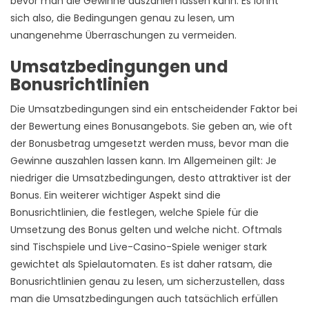
bevor man die Gewinne auszahlen lassen kann. Es lohnt
sich also, die Bedingungen genau zu lesen, um
unangenehme Überraschungen zu vermeiden.
Umsatzbedingungen und
Bonusrichtlinien
Die Umsatzbedingungen sind ein entscheidender Faktor bei
der Bewertung eines Bonusangebots. Sie geben an, wie oft
der Bonusbetrag umgesetzt werden muss, bevor man die
Gewinne auszahlen lassen kann. Im Allgemeinen gilt: Je
niedriger die Umsatzbedingungen, desto attraktiver ist der
Bonus. Ein weiterer wichtiger Aspekt sind die
Bonusrichtlinien, die festlegen, welche Spiele für die
Umsetzung des Bonus gelten und welche nicht. Oftmals
sind Tischspiele und Live-Casino-Spiele weniger stark
gewichtet als Spielautomaten. Es ist daher ratsam, die
Bonusrichtlinien genau zu lesen, um sicherzustellen, dass
man die Umsatzbedingungen auch tatsächlich erfüllen