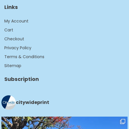
Links
My Account
Cart
Checkout
Privacy Policy
Terms & Conditions
Sitemap
Subscription
citywideprint