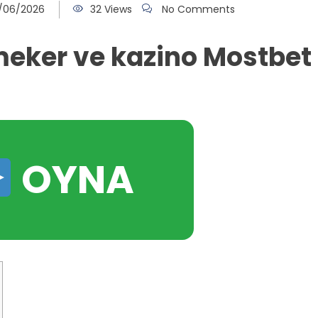
/06/2026
32 Views
No Comments
eker ve kazino Mostbet
OYNA