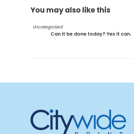
You may also
like this
Uncategorized
Can it be done today? Yes it can.