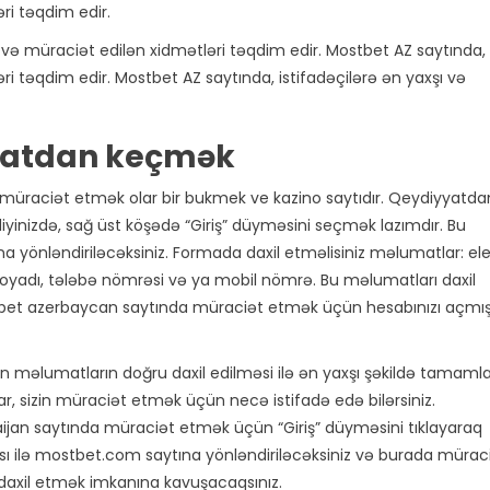
ri təqdim edir.
ı və müraciət edilən xidmətləri təqdim edir. Mostbet AZ saytında,
ri təqdim edir. Mostbet AZ saytında, istifadəçilərə ən yaxşı və
yatdan keçmək
müraciət etmək olar bir bukmek ve kazino saytıdır. Qeydiyyatda
inizdə, sağ üst köşədə “Giriş” düyməsini seçmək lazımdır. Bu
a yönləndiriləcəksiniz. Formada daxil etməlisiniz məlumatlar: el
dı, soyadı, tələbə nömrəsi və ya mobil nömrə. Bu məlumatları daxil
tbet azerbaycan saytında müraciət etmək üçün hesabınızı açmı
əlumatların doğru daxil edilməsi ilə ən yaxşı şəkildə tamamla
, sizin müraciət etmək üçün necə istifadə edə bilərsiniz.
an saytında müraciət etmək üçün “Giriş” düyməsini tıklayaraq
ı ilə mostbet.com saytına yönləndiriləcəksiniz və burada mürac
daxil etmək imkanına kavuşacaqsınız.