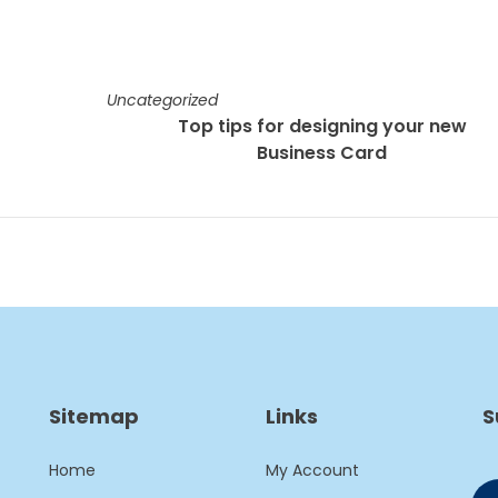
Uncategorized
Top tips for designing your new
Business Card
Sitemap
Links
S
Home
My Account