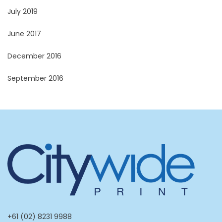
July 2019
June 2017
December 2016
September 2016
+61 (02) 8231 9988