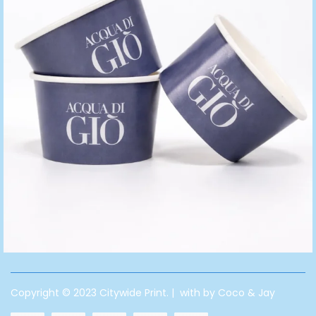
Copyright © 2023 Citywide Print. | with by Coco & Jay