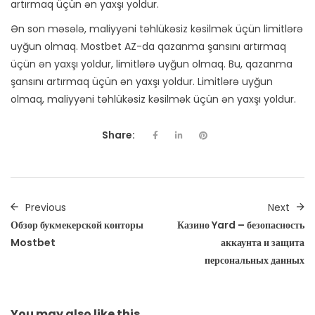
artırmaq üçün ən yaxşı yoldur.
Ən son məsələ, maliyyəni təhlükəsiz kəsilmək üçün limitlərə
uyğun olmaq. Mostbet AZ-da qazanma şansını artırmaq
üçün ən yaxşı yoldur, limitlərə uyğun olmaq. Bu, qazanma
şansını artırmaq üçün ən yaxşı yoldur. Limitlərə uyğun
olmaq, maliyyəni təhlükəsiz kəsilmək üçün ən yaxşı yoldur.
Share:
Previous
Next
Обзор букмекерской конторы
Казино Yard – безопасность
Mostbet
аккаунта и защита
персональных данных
You may also
like this