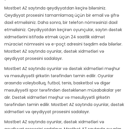
Mostbet AZ saytında qeydiyyatdan keçirə bilərsiniz.
Qeydiyyat prosesini tamamlamaq üçün bir email və şifrə
daxil etməlisiniz. Daha sonra, bir telefon nömrəsinizi daxil
etməlisiniz. Qeydiyyatdan keçirən oyunçular, saytın dəstək
xidmətlərini istifadə etmək üçün 24 saatlik xidmət
müraciət nömrəsini və e-poçt adresini təqdim edə bilərlər.
Mostbet AZ saytında oyunlar, dəstək xidmətləri və
qeydiyyat prosesini sadalayır.
Mostbet AZ saytında oyunlar və dəstək xidmətləri məşhur
və məsuliyyətli şirkətin tərəfindən təmin edilir. Oyunlar
arasında voleybolluq, futbol, tenis, basketbol və digər
məsuliyyətli spor tərəfindən dəstəklənən müsabakalar yer
alır. Dəstək xidmətləri məşhur və məsuliyyətli şirkətin
tərəfindən təmin edilir. Mostbet AZ saytında oyunlar, dəstək
xidmətləri və qeydiyyat prosesini sadalayır.
Mostbet AZ saytında oyunlar, dəstək xidmətləri və