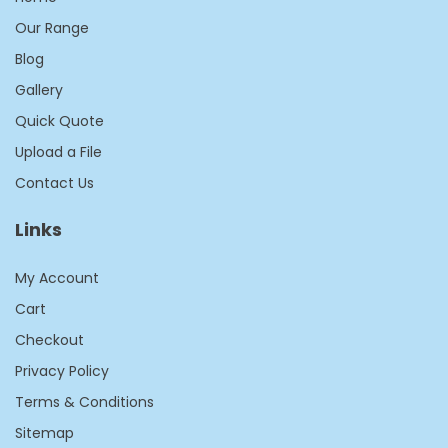
Our Range
Blog
Gallery
Quick Quote
Upload a File
Contact Us
Links
My Account
Cart
Checkout
Privacy Policy
Terms & Conditions
Sitemap