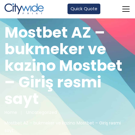
Quick Quote
Mostbet AZ –
bukmeker ve
kazino Mostbet
– Giriş rəsmi
sayt
Home
Uncategorized
Mostbet AZ – bukmeker ve kazino Mostbet – Giriş rəsmi
sayt