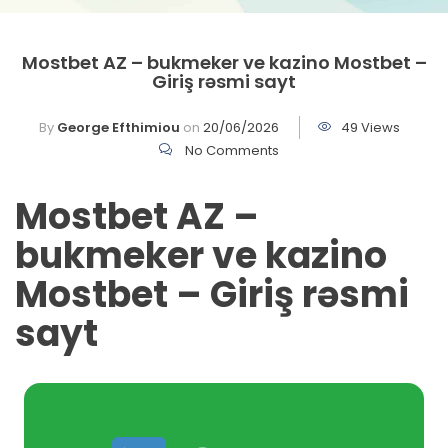
Mostbet AZ – bukmeker ve kazino Mostbet –
Giriş rəsmi sayt
By
George Efthimiou
on
20/06/2026
49 Views
No Comments
Mostbet AZ –
bukmeker ve kazino
Mostbet – Giriş rəsmi
sayt