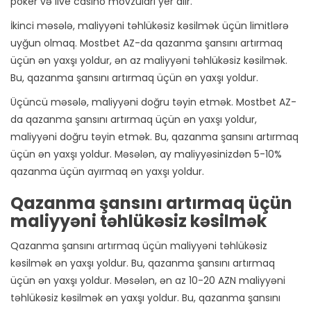
poker və live casino mövzuları yer alır.
İkinci məsələ, maliyyəni təhlükəsiz kəsilmək üçün limitlərə
uyğun olmaq. Mostbet AZ-da qazanma şansını artırmaq
üçün ən yaxşı yoldur, ən az maliyyəni təhlükəsiz kəsilmək.
Bu, qazanma şansını artırmaq üçün ən yaxşı yoldur.
Üçüncü məsələ, maliyyəni doğru təyin etmək. Mostbet AZ-
da qazanma şansını artırmaq üçün ən yaxşı yoldur,
maliyyəni doğru təyin etmək. Bu, qazanma şansını artırmaq
üçün ən yaxşı yoldur. Məsələn, ay maliyyəsinizdən 5-10%
qazanma üçün ayırmaq ən yaxşı yoldur.
Qazanma şansını artırmaq üçün
maliyyəni təhlükəsiz kəsilmək
Qazanma şansını artırmaq üçün maliyyəni təhlükəsiz
kəsilmək ən yaxşı yoldur. Bu, qazanma şansını artırmaq
üçün ən yaxşı yoldur. Məsələn, ən az 10-20 AZN maliyyəni
təhlükəsiz kəsilmək ən yaxşı yoldur. Bu, qazanma şansını