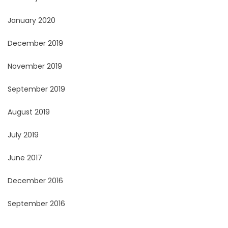
January 2020
December 2019
November 2019
September 2019
August 2019
July 2019
June 2017
December 2016
September 2016