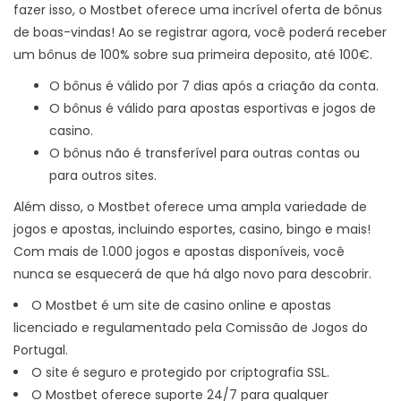
fazer isso, o Mostbet oferece uma incrível oferta de bônus
de boas-vindas! Ao se registrar agora, você poderá receber
um bônus de 100% sobre sua primeira deposito, até 100€.
O bônus é válido por 7 dias após a criação da conta.
O bônus é válido para apostas esportivas e jogos de
casino.
O bônus não é transferível para outras contas ou
para outros sites.
Além disso, o Mostbet oferece uma ampla variedade de
jogos e apostas, incluindo esportes, casino, bingo e mais!
Com mais de 1.000 jogos e apostas disponíveis, você
nunca se esquecerá de que há algo novo para descobrir.
O Mostbet é um site de casino online e apostas
licenciado e regulamentado pela Comissão de Jogos do
Portugal.
O site é seguro e protegido por criptografia SSL.
O Mostbet oferece suporte 24/7 para qualquer