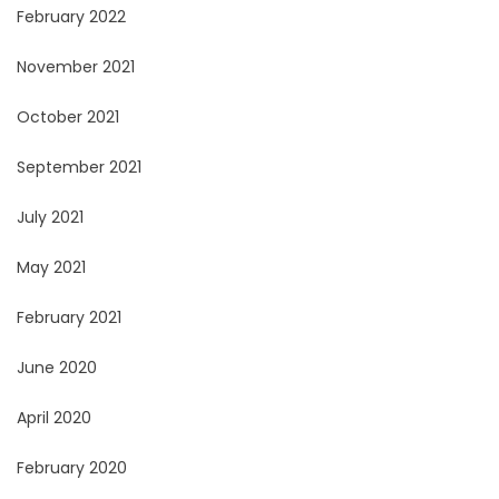
February 2022
November 2021
October 2021
September 2021
July 2021
May 2021
February 2021
June 2020
April 2020
February 2020