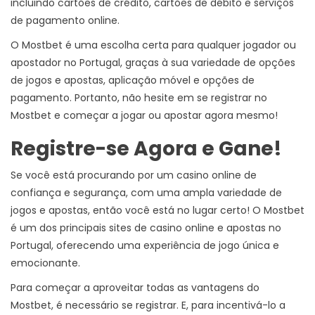
incluindo cartões de crédito, cartões de débito e serviços
de pagamento online.
O Mostbet é uma escolha certa para qualquer jogador ou
apostador no Portugal, graças à sua variedade de opções
de jogos e apostas, aplicação móvel e opções de
pagamento. Portanto, não hesite em se registrar no
Mostbet e começar a jogar ou apostar agora mesmo!
Registre-se Agora e Gane!
Se você está procurando por um casino online de
confiança e segurança, com uma ampla variedade de
jogos e apostas, então você está no lugar certo! O Mostbet
é um dos principais sites de casino online e apostas no
Portugal, oferecendo uma experiência de jogo única e
emocionante.
Para começar a aproveitar todas as vantagens do
Mostbet, é necessário se registrar. E, para incentivá-lo a