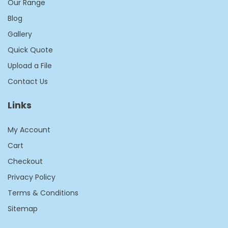
Our Range
Blog
Gallery
Quick Quote
Upload a File
Contact Us
Links
My Account
Cart
Checkout
Privacy Policy
Terms & Conditions
Sitemap