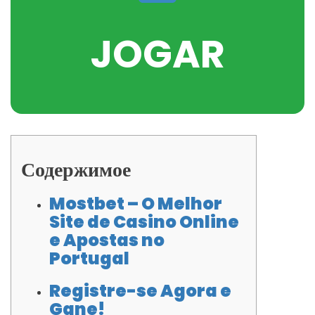
JOGAR
Содержимое
Mostbet – O Melhor
Site de Casino Online
e Apostas no
Portugal
Registre-se Agora e
Gane!