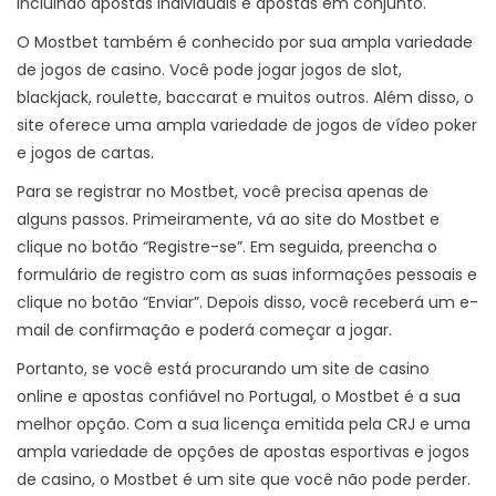
incluindo apostas individuais e apostas em conjunto.
O Mostbet também é conhecido por sua ampla variedade
de jogos de casino. Você pode jogar jogos de slot,
blackjack, roulette, baccarat e muitos outros. Além disso, o
site oferece uma ampla variedade de jogos de vídeo poker
e jogos de cartas.
Para se registrar no Mostbet, você precisa apenas de
alguns passos. Primeiramente, vá ao site do Mostbet e
clique no botão “Registre-se”. Em seguida, preencha o
formulário de registro com as suas informações pessoais e
clique no botão “Enviar”. Depois disso, você receberá um e-
mail de confirmação e poderá começar a jogar.
Portanto, se você está procurando um site de casino
online e apostas confiável no Portugal, o Mostbet é a sua
melhor opção. Com a sua licença emitida pela CRJ e uma
ampla variedade de opções de apostas esportivas e jogos
de casino, o Mostbet é um site que você não pode perder.