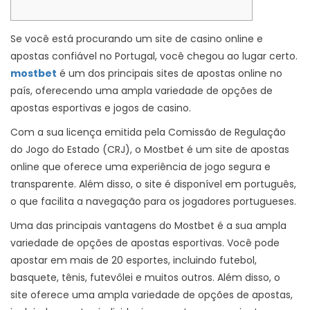
Se você está procurando um site de casino online e
apostas confiável no Portugal, você chegou ao lugar certo.
mostbet
é um dos principais sites de apostas online no
país, oferecendo uma ampla variedade de opções de
apostas esportivas e jogos de casino.
Com a sua licença emitida pela Comissão de Regulação
do Jogo do Estado (CRJ), o Mostbet é um site de apostas
online que oferece uma experiência de jogo segura e
transparente. Além disso, o site é disponível em português,
o que facilita a navegação para os jogadores portugueses.
Uma das principais vantagens do Mostbet é a sua ampla
variedade de opções de apostas esportivas. Você pode
apostar em mais de 20 esportes, incluindo futebol,
basquete, tênis, futevôlei e muitos outros. Além disso, o
site oferece uma ampla variedade de opções de apostas,