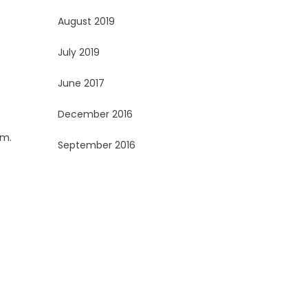
August 2019
July 2019
June 2017
December 2016
ym.
September 2016