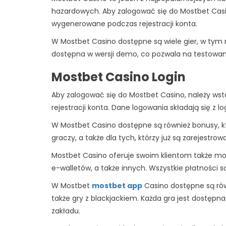
hazardowych. Aby zalogować się do Mostbet Casin
wygenerowane podczas rejestracji konta.
W Mostbet Casino dostępne są wiele gier, w tym rul
dostępna w wersji demo, co pozwala na testowan
Mostbet Casino Login
Aby zalogować się do Mostbet Casino, należy ws
rejestracji konta. Dane logowania składają się z 
W Mostbet Casino dostępne są również bonusy, 
graczy, a także dla tych, którzy już są zarejestrowa
Mostbet Casino oferuje swoim klientom także możl
e-walletów, a także innych. Wszystkie płatności s
W Mostbet
mostbet app
Casino dostępne są równi
także gry z blackjackiem. Każda gra jest dostęp
zakładu.