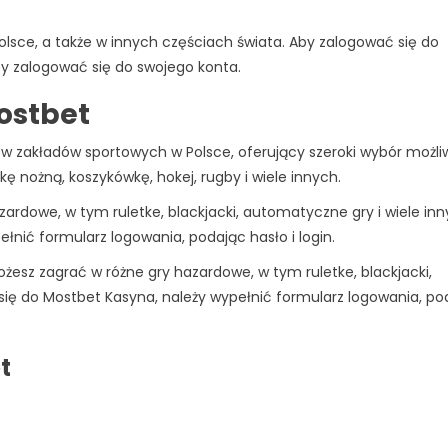
olsce, a także w innych częściach świata. Aby zalogować się do
by zalogować się do swojego konta.
ostbet
ów zakładów sportowych w Polsce, oferujący szeroki wybór możli
ę nożną, koszykówkę, hokej, rugby i wiele innych.
rdowe, w tym ruletke, blackjacki, automatyczne gry i wiele inn
łnić formularz logowania, podając hasło i login.
żesz zagrać w różne gry hazardowe, w tym ruletke, blackjacki,
się do Mostbet Kasyna, należy wypełnić formularz logowania, po
t