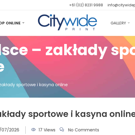
+61 (02) 8231 9988
info@citywide
OP ONLINE
GALLERY
sce – zakłady spo
e
zakłady sportowe i kasyna online
akłady sportowe i kasyna onlin
/07/2026
17 Views
No Comments