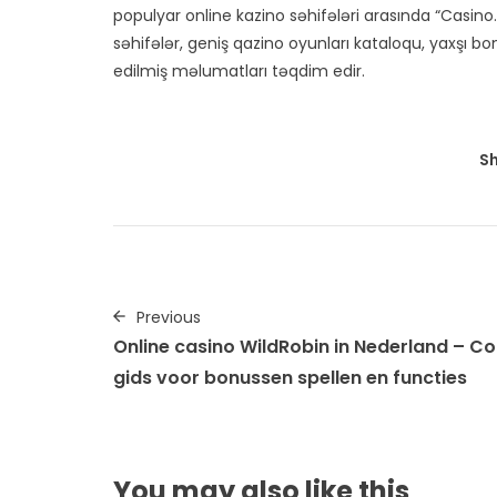
populyar online kazino səhifələri arasında “Casino
səhifələr, geniş qazino oyunları kataloqu, yaxşı b
edilmiş məlumatları təqdim edir.
Sh
Previous
Online casino WildRobin in Nederland – C
gids voor bonussen spellen en functies
You may also
like this