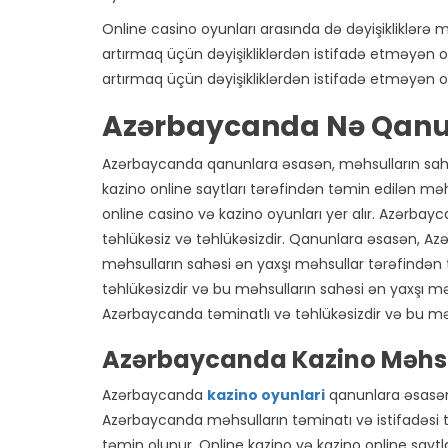
Online casino oyunları arasında də dəyişikliklərə 
artırmaq üçün dəyişikliklərdən istifadə etməyən 
artırmaq üçün dəyişikliklərdən istifadə etməyən
Azərbaycanda Nə Qanun
Azərbaycanda qanunlara əsasən, məhsulların sah
kazino online saytları tərəfindən təmin edilən məhs
online casino və kazino oyunları yer alır. Azərbay
təhlükəsiz və təhlükəsizdir. Qanunlara əsasən, Az
məhsulların sahəsi ən yaxşı məhsullar tərəfindən
təhlükəsizdir və bu məhsulların sahəsi ən yaxşı mə
Azərbaycanda təminatlı və təhlükəsizdir və bu mə
Azərbaycanda Kazino Məhsul
Azərbaycanda
kazino oyunlari
qanunlara əsasən,
Azərbaycanda məhsulların təminatı və istifadəsi t
təmin olunur. Online kazino və kazino online sayt