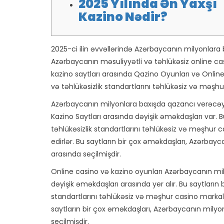
2025 Yılında Ən Yaxşı
Kazino Nədir?
2025-ci ilin əvvəllərində Azərbaycanın milyonlara 
Azərbaycanın məsuliyyətli və təhlükəsiz online ca
kazino saytları arasında Qazino Oyunları və Onlin
və təhlükəsizlik standartlarını təhlükəsiz və məşh
Azərbaycanın milyonlara baxışda qazancı verəcəyi
Kazino Saytları arasında dəyişik əməkdaşları var.
təhlükəsizlik standartlarını təhlükəsiz və məşhur
edirlər. Bu saytların bir çox əməkdaşları, Azərbay
arasında seçilmişdir.
Online casino və kazino oyunları Azərbaycanın mil
dəyişik əməkdaşları arasında yer alır. Bu saytları
standartlarını təhlükəsiz və məşhur casino markal
saytların bir çox əməkdaşları, Azərbaycanın milyo
seçilmişdir.