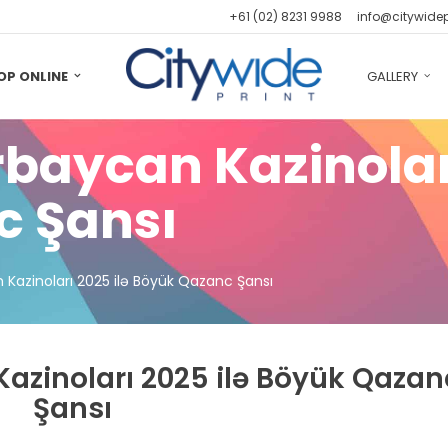
+61 (02) 8231 9988
info@citywide
OP ONLINE
GALLERY
baycan Kazinoları
c Şansı
 Kazinoları 2025 ilə Böyük Qazanc Şansı
azinoları 2025 ilə Böyük Qazan
Şansı