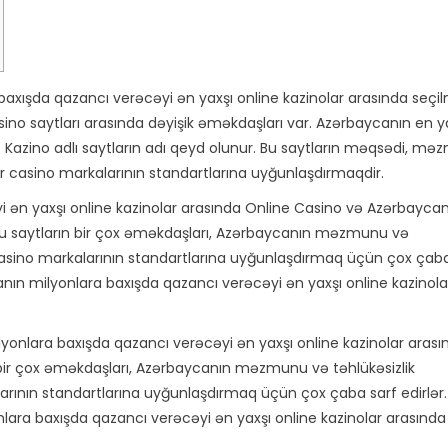
baxışda qazancı verəcəyi ən yaxşı online kazinolar arasında seçilm
sino saytları arasında dəyişik əməkdaşları var. Azərbaycanın en y
e Kazino adlı saytların adı qeyd olunur. Bu saytların məqsədi, m
ur casino markalarının standartlarına uyğunlaşdırmaqdir.
 ən yaxşı online kazinolar arasında Online Casino və Azərbaycan
 Bu saytların bir çox əməkdaşları, Azərbaycanın məzmunu və
 casino markalarının standartlarına uyğunlaşdırmaq üçün çox çaba
canın milyonlara baxışda qazancı verəcəyi ən yaxşı online kazinola
yonlara baxışda qazancı verəcəyi ən yaxşı online kazinolar arası
n bir çox əməkdaşları, Azərbaycanın məzmunu və təhlükəsizlik
arının standartlarına uyğunlaşdırmaq üçün çox çaba sarf edirlər.
nlara baxışda qazancı verəcəyi ən yaxşı online kazinolar arasında