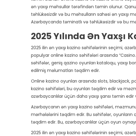
ən yaxşı məhsullar tərəfindən təmin olunur. Qanu
təhlükəsizdir və bu məhsulların sahəsi ən yaxşı mə
Azərbaycanda təminatlı və təhlükəsizdir və bu mə
2025 Yılında Ən Yaxşı K
2025 ilin ən yaxşı kazino səhifələrinin seçimi, az
populyar online kazino səhifələri arasında “Casino
səhifələr, geniş qazino oyunları kataloqu, yaxşı b
edilmiş məlumatları təqdim edir.
Online kazino oyunları arasında slots, blackjack, 
kazino səhifələri, bu oyunları təqdim edir və məzm
azərbaycanlılar üçün daha yaxşı şansı təmin edir v
Azərbaycanın ən yaxşı kazino səhifələri, məzmun
mərhələlərini təqdim edir. Bu səhifələr, oyunlar
təqdim edir. Bu, azərbaycanlılar üçün oyun oynayışın
2025 ilin ən yaxşı kazino səhifələrinin seçimi, az