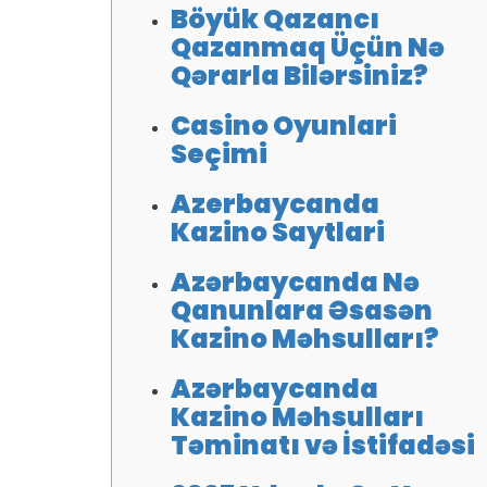
Böyük Qazancı
Qazanmaq Üçün Nə
Qərarla Bilərsiniz?
Casino Oyunlari
Seçimi
Azerbaycanda
Kazino Saytlari
Azərbaycanda Nə
Qanunlara Əsasən
Kazino Məhsulları?
Azərbaycanda
Kazino Məhsulları
Təminatı və İstifadəsi