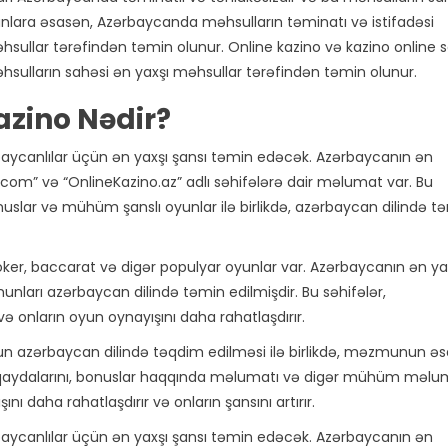
nlara əsasən, Azərbaycanda məhsulların təminatı və istifadəsi
hsullar tərəfindən təmin olunur. Online kazino və kazino online s
hsulların sahəsi ən yaxşı məhsullar tərəfindən təmin olunur.
azino Nədir?
ərbaycanlılar üçün ən yaxşı şansı təmin edəcək. Azərbaycanın ən
.com” və “OnlineKazino.az” adlı səhifələrə dair məlumat var. Bu
onuslar və mühüm şanslı oyunlar ilə birlikdə, azərbaycan dilində t
poker, baccarat və digər populyar oyunlar var. Azərbaycanın ən ya
unları azərbaycan dilində təmin edilmişdir. Bu səhifələr,
ə onların oyun oynayışını daha rahatlaşdırır.
un azərbaycan dilində təqdim edilməsi ilə birlikdə, məzmunun əs
ın qaydalarını, bonuslar haqqında məlumatı və digər mühüm məlum
ı daha rahatlaşdırır və onların şansını artırır.
ərbaycanlılar üçün ən yaxşı şansı təmin edəcək. Azərbaycanın ən