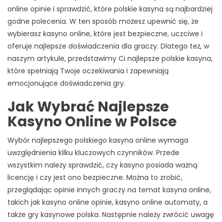
online opinie i sprawdzić, które polskie kasyna są najbardziej
godne polecenia. W ten sposób możesz upewnić się, że
wybierasz kasyno online, które jest bezpieczne, uczciwe i
oferuje najlepsze doświadczenia dla graczy. Dlatego też, w
naszym artykule, przedstawimy Ci najlepsze polskie kasyna,
które spełniają Twoje oczekiwania i zapewniają
emocjonujące doświadczenia gry.
Jak Wybrać Najlepsze
Kasyno Online w Polsce
Wybór najlepszego polskiego kasyna online wymaga
uwzględnienia kilku kluczowych czynników. Przede
wszystkim należy sprawdzić, czy kasyno posiada ważną
licencję i czy jest ono bezpieczne. Można to zrobić,
przeglądając opinie innych graczy na temat kasyna online,
takich jak kasyno online opinie, kasyno online automaty, a
także gry kasynowe polska. Następnie należy zwrócić uwagę