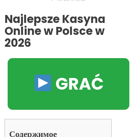
Najlepsze Kasyna
Online w Polsce w
2026
GRAĆ
Содержимое