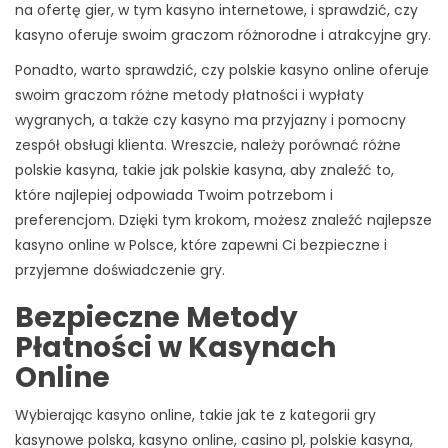
na ofertę gier, w tym kasyno internetowe, i sprawdzić, czy
kasyno oferuje swoim graczom różnorodne i atrakcyjne gry.
Ponadto, warto sprawdzić, czy polskie kasyno online oferuje
swoim graczom różne metody płatności i wypłaty
wygranych, a także czy kasyno ma przyjazny i pomocny
zespół obsługi klienta. Wreszcie, należy porównać różne
polskie kasyna, takie jak polskie kasyna, aby znaleźć to,
które najlepiej odpowiada Twoim potrzebom i
preferencjom. Dzięki tym krokom, możesz znaleźć najlepsze
kasyno online w Polsce, które zapewni Ci bezpieczne i
przyjemne doświadczenie gry.
Bezpieczne Metody
Płatności w Kasynach
Online
Wybierając kasyno online, takie jak te z kategorii gry
kasynowe polska, kasyno online, casino pl, polskie kasyna,