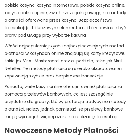
polskie kasyno, kasyno internetowe, polskie kasyno online,
kasyno online opinie, zwróć szczególną uwagę na metody
płatności oferowane przez kasyno. Bezpieczeństwo
transakcji jest kluczowym elementem, który powinien być
brany pod uwagę przy wyborze kasyna.
Wśród najpopularniejszych i najbezpieczniejszych metod
płatności w kasynach online znajdują się karty kredytowe,
takie jak Visa i Mastercard, oraz e-portfele, takie jak Skrill i
Neteller. Te metody płatności są szeroko akceptowane i
zapewniają szybkie oraz bezpieczne transakcje.
Ponadto, wiele kasyn online oferuje również płatności za
pomocą przelewów bankowych, co jest szczególnie
przydatne dla graczy, którzy preferują tradycyjne metody
płatności. Należy jednak pamiętać, że przelewy bankowe
mogą wymagać więcej czasu na realizację transakcji.
Nowoczesne Metody Płatności