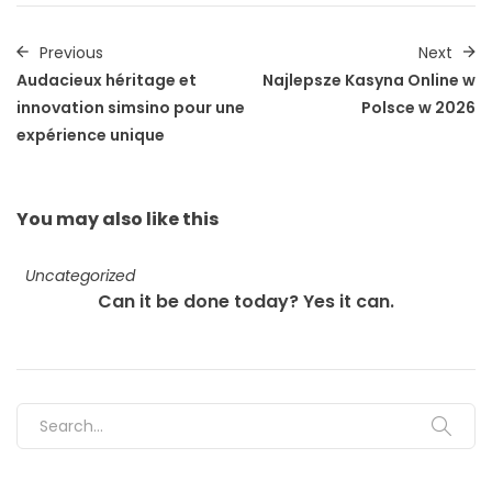
Previous
Next
Audacieux héritage et
Najlepsze Kasyna Online w
innovation simsino pour une
Polsce w 2026
expérience unique
You may also
like this
Uncategorized
Can it be done today? Yes it can.
Search for: