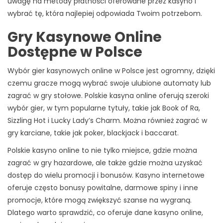
uwagę na metody płatności oferowane przez kasyno i
wybrać tę, która najlepiej odpowiada Twoim potrzebom.
Gry Kasynowe Online
Dostępne w Polsce
Wybór gier kasynowych online w Polsce jest ogromny, dzięki
czemu gracze mogą wybrać swoje ulubione automaty lub
zagrać w gry stołowe. Polskie kasyna online oferują szeroki
wybór gier, w tym popularne tytuły, takie jak Book of Ra,
Sizzling Hot i Lucky Lady’s Charm. Można również zagrać w
gry karciane, takie jak poker, blackjack i baccarat.
Polskie kasyno online to nie tylko miejsce, gdzie można
zagrać w gry hazardowe, ale także gdzie można uzyskać
dostęp do wielu promocji i bonusów. Kasyno internetowe
oferuje często bonusy powitalne, darmowe spiny i inne
promocje, które mogą zwiększyć szanse na wygraną.
Dlatego warto sprawdzić, co oferuje dane kasyno online,