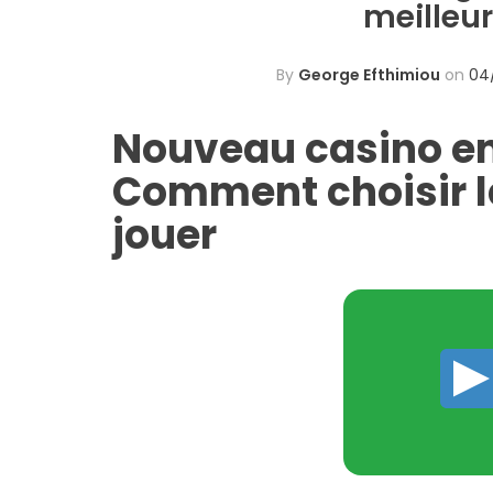
meilleur
By
George Efthimiou
on
04
Nouveau casino en
Comment choisir le
jouer