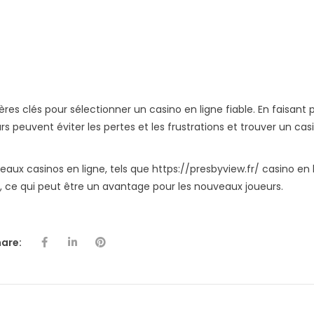
ères clés pour sélectionner un casino en ligne fiable. En faisant
rs peuvent éviter les pertes et les frustrations et trouver un cas
aux casinos en ligne, tels que https://presbyview.fr/ casino en 
 ce qui peut être un avantage pour les nouveaux joueurs.
are: