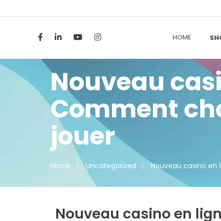
HOME
SH
Nouveau casi
Comment chois
jouer
Home
Uncategorized
Nouveau casino en l
Nouveau casino en lign