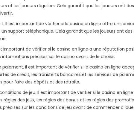
s et les joueurs réguliers. Cela garantit que les joueurs ont des
vertir.
t. Il est important de vérifier si le casino en ligne offre un servic
et un support téléphonique. Cela garantit que les joueurs ont des
me.
st important de vérifier si le casino en ligne a une réputation pos
 informations précises sur le casino avant de le choisir.
de paiement. Il est important de vérifier si le casino en ligne acce
rtes de crédit, les transferts bancaires et les services de paie
s pour faire des dépôts et des retraits.
onditions de jeu. Il est important de vérifier si le casino en ligne
s règles des jeux, les règles des bonus et les règles des promotio
ns précises sur les conditions de jeu avant de commencer à jouer