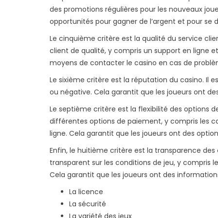
des promotions régulières pour les nouveaux joueur
opportunités pour gagner de l’argent et pour se di
Le cinquième critère est la qualité du service clien
client de qualité, y compris un support en ligne 
moyens de contacter le casino en cas de problè
Le sixième critère est la réputation du casino. Il e
ou négative. Cela garantit que les joueurs ont des
Le septième critère est la flexibilité des options 
différentes options de paiement, y compris les ca
ligne. Cela garantit que les joueurs ont des option
Enfin, le huitième critère est la transparence des c
transparent sur les conditions de jeu, y compris le
Cela garantit que les joueurs ont des informatio
La licence
La sécurité
La variété des jeux