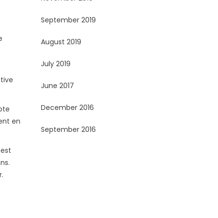
September 2019
e
August 2019
July 2019
itive
June 2017
December 2016
pte
ment en
September 2016
 est
ns.
.