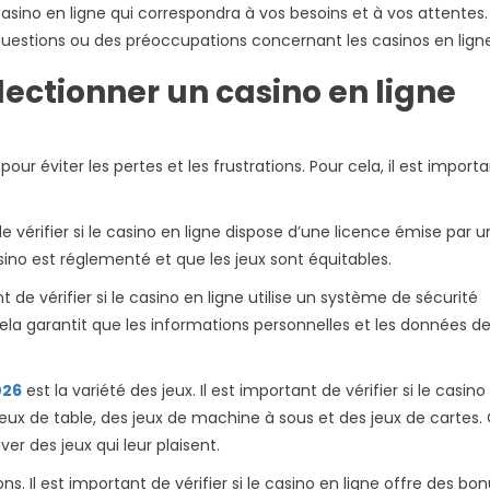
casino en ligne qui correspondra à vos besoins et à vos attentes.
questions ou des préoccupations concernant les casinos en ligne
électionner un casino en ligne
 pour éviter les pertes et les frustrations. Pour cela, il est import
 de vérifier si le casino en ligne dispose d’une licence émise par 
sino est réglementé et que les jeux sont équitables.
t de vérifier si le casino en ligne utilise un système de sécurité
ela garantit que les informations personnelles et les données de
026
est la variété des jeux. Il est important de vérifier si le casino
jeux de table, des jeux de machine à sous et des jeux de cartes.
er des jeux qui leur plaisent.
s. Il est important de vérifier si le casino en ligne offre des bon