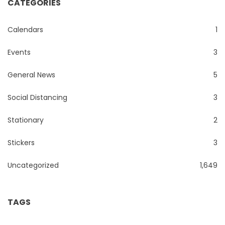
CATEGORIES
Calendars
1
Events
3
General News
5
Social Distancing
3
Stationary
2
Stickers
3
Uncategorized
1,649
TAGS