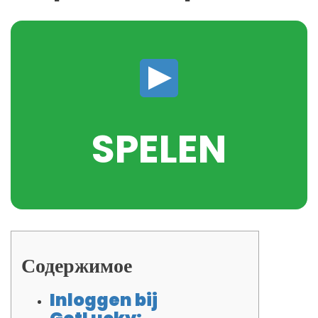
SPELEN
Содержимое
Inloggen bij