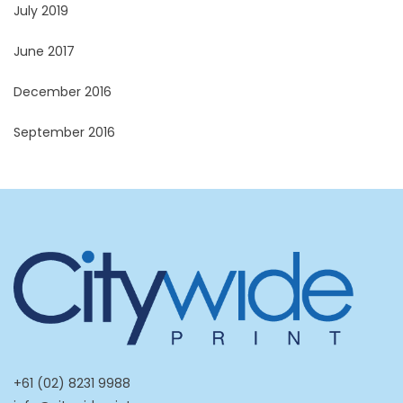
July 2019
June 2017
December 2016
September 2016
+61 (02) 8231 9988