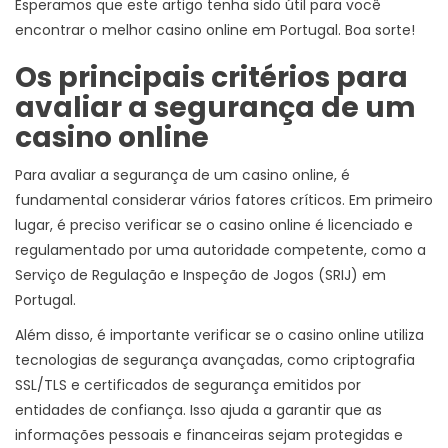
Esperamos que este artigo tenha sido útil para você
encontrar o melhor casino online em Portugal. Boa sorte!
Os principais critérios para
avaliar a segurança de um
casino online
Para avaliar a segurança de um casino online, é
fundamental considerar vários fatores críticos. Em primeiro
lugar, é preciso verificar se o casino online é licenciado e
regulamentado por uma autoridade competente, como a
Serviço de Regulação e Inspeção de Jogos (SRIJ) em
Portugal.
Além disso, é importante verificar se o casino online utiliza
tecnologias de segurança avançadas, como criptografia
SSL/TLS e certificados de segurança emitidos por
entidades de confiança. Isso ajuda a garantir que as
informações pessoais e financeiras sejam protegidas e