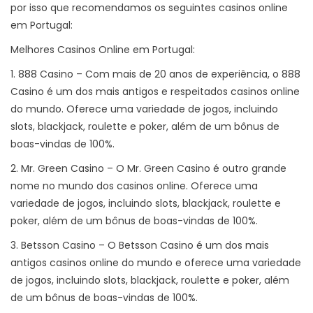
por isso que recomendamos os seguintes casinos online
em Portugal:
Melhores Casinos Online em Portugal:
1. 888 Casino – Com mais de 20 anos de experiência, o 888
Casino é um dos mais antigos e respeitados casinos online
do mundo. Oferece uma variedade de jogos, incluindo
slots, blackjack, roulette e poker, além de um bônus de
boas-vindas de 100%.
2. Mr. Green Casino – O Mr. Green Casino é outro grande
nome no mundo dos casinos online. Oferece uma
variedade de jogos, incluindo slots, blackjack, roulette e
poker, além de um bônus de boas-vindas de 100%.
3. Betsson Casino – O Betsson Casino é um dos mais
antigos casinos online do mundo e oferece uma variedade
de jogos, incluindo slots, blackjack, roulette e poker, além
de um bônus de boas-vindas de 100%.