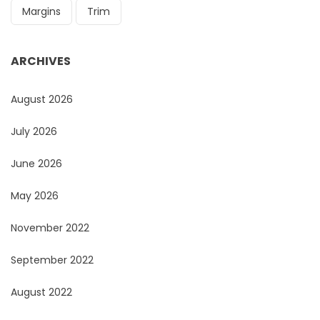
Margins
Trim
ARCHIVES
August 2026
July 2026
June 2026
May 2026
November 2022
September 2022
August 2022