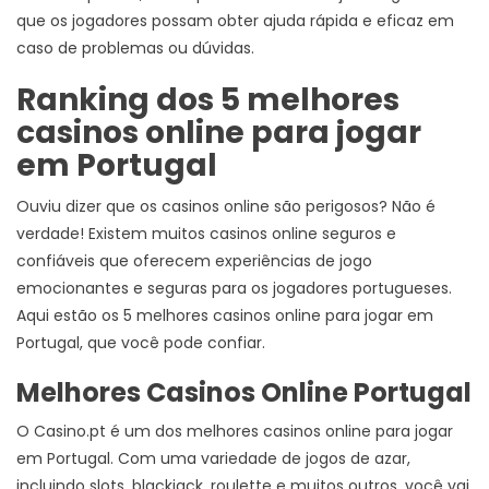
que os jogadores possam obter ajuda rápida e eficaz em
caso de problemas ou dúvidas.
Ranking dos 5 melhores
casinos online para jogar
em Portugal
Ouviu dizer que os casinos online são perigosos? Não é
verdade! Existem muitos casinos online seguros e
confiáveis que oferecem experiências de jogo
emocionantes e seguras para os jogadores portugueses.
Aqui estão os 5 melhores casinos online para jogar em
Portugal, que você pode confiar.
Melhores Casinos Online Portugal
O Casino.pt é um dos melhores casinos online para jogar
em Portugal. Com uma variedade de jogos de azar,
incluindo slots, blackjack, roulette e muitos outros, você vai