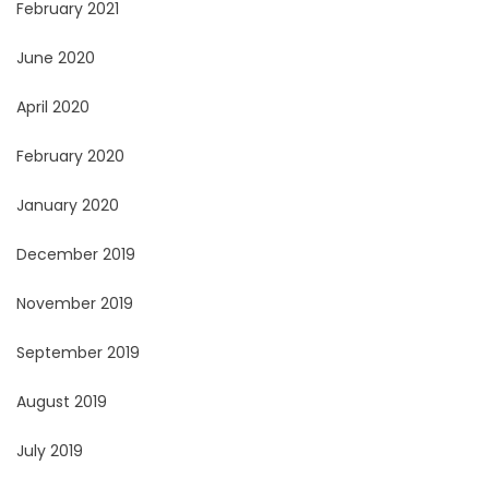
February 2021
June 2020
April 2020
February 2020
January 2020
December 2019
November 2019
September 2019
August 2019
July 2019