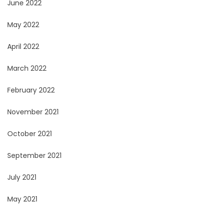
June 2022
May 2022
April 2022
March 2022
February 2022
November 2021
October 2021
September 2021
July 2021
May 2021