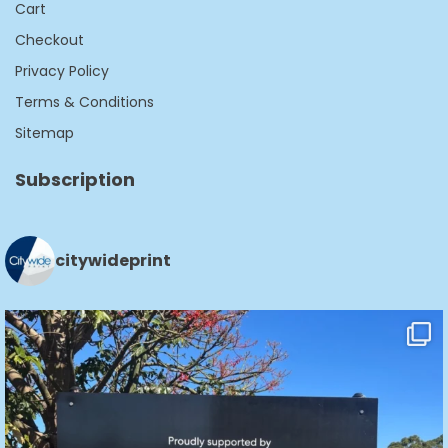
Cart
Checkout
Privacy Policy
Terms & Conditions
Sitemap
Subscription
citywideprint