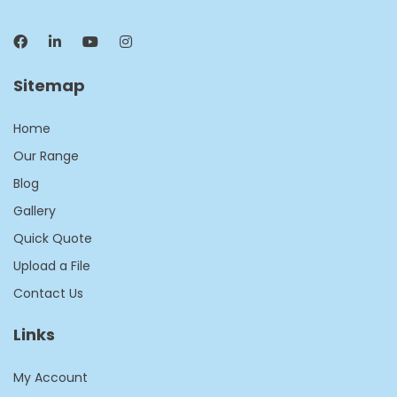
Sitemap
Home
Our Range
Blog
Gallery
Quick Quote
Upload a File
Contact Us
Links
My Account