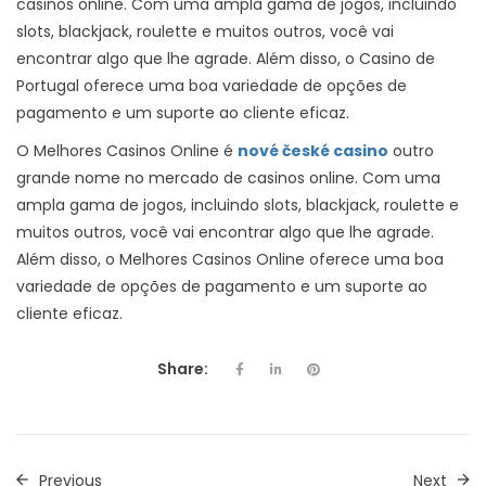
casinos online. Com uma ampla gama de jogos, incluindo
slots, blackjack, roulette e muitos outros, você vai
encontrar algo que lhe agrade. Além disso, o Casino de
Portugal oferece uma boa variedade de opções de
pagamento e um suporte ao cliente eficaz.
O Melhores Casinos Online é
nové české casino
outro
grande nome no mercado de casinos online. Com uma
ampla gama de jogos, incluindo slots, blackjack, roulette e
muitos outros, você vai encontrar algo que lhe agrade.
Além disso, o Melhores Casinos Online oferece uma boa
variedade de opções de pagamento e um suporte ao
cliente eficaz.
Share:
Previous
Next