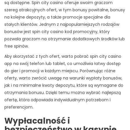
są dostępne. Spin city casino oferuje swoim graczom
szereg atrakcyjnych ofert, w tym bonusy powitalne, bonusy
na kolejne depozyty, a także promocje specjalne dla
stałych klientów. Jednym z najpopularniejszych rodzajów
bonusów jest spin city casino kod promocyjny, który
pozwala graczom na otrzymanie dodatkowych środków lub
free spinów.
Aby skorzystać z tych ofert, warto pobrać spin city casino
app na swój telefon lub tablet, co umożliwia łatwy dostęp
do gier i promocji w każdym miejscu. Porównując różne
oferty, warto zwrócić uwagę na warunki wypłaty bonusów,
jak i na minimalne kwoty depozytu, które są wymagane do
otrzymania bonusu. Dzięki temu można wybrać najlepszą
ofertę, która odpowiada indywidualnym potrzebom i
preferencjom.
Wypłacalność i
bezpieczeństwo w kasynie