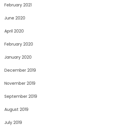
February 2021
June 2020
April 2020
February 2020
January 2020
December 2019
November 2019
September 2019
August 2019
July 2019