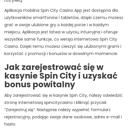
rozrywką.
Aplikacja mobilna Spin City Casino App jest dostępna dla
użytkowników smartfonów i tabletów, dzięki czemu możesz
grać w swoje ulubione gry o każdej porze i w każdym
miejscu. Aplikacja jest łatwa w użyciu, intuicyjna i oferuje
wszystkie same funkcje, co wersja internetowa Spin City
Casino. Dzięki temu możesz cieszyć się ulubionymi grami i
korzystać z promocji i bonusów w dowolnym momencie.
Jak zarejestrować się w
kasynie Spin City i uzyskać
bonus powitalny
Aby zarejestrować się w kasynie Spin City, należy odwiedzić
stronę internetową spincitycasino i kliknąć przycisk
“Zarejestruj się”. Następnie należy wypełnić formularz
rejestracyjny, podając swoje dane osobowe, adres e-mail i
hasło.