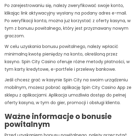
Po zarejestrowaniu się, należy zweryfikować swoje konto,
klikając link aktywacyjny wysłany na podany adres e-mail.
Po weryfikacji konta, można już korzystać z oferty kasyna, w
tym z bonusu powitalnego, który jest przyznawany nowym
graczom.
W celu uzyskania bonusu powitalnego, należy wpłacić
minimalną kwotę pieniędzy na konto, określoną przez
kasyno. Spin City Casino oferuje różne metody płatności, w
tym karty kredytowe, e-portfele i przelewy bankowe.
Jeśli chcesz grać w kasynie Spin City na swoim urządzeniu
mobilnym, możesz pobrać aplikację Spin City Casino App ze
sklepu z aplikacjami. Aplikacja umożliwia dostęp do pełnej
oferty kasyna, w tym do gier, promocji i obsługi klienta.
Ważne informacje o bonusie
powitalnym
Przed uzyskaniem bonusu powitalnego, należy przeczytać