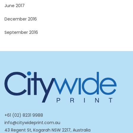
June 2017
December 2016
September 2016
+61 (02) 8231 9988
info@citywideprint.com.au
43 Regent St, Kogarah NSW 2217, Australia