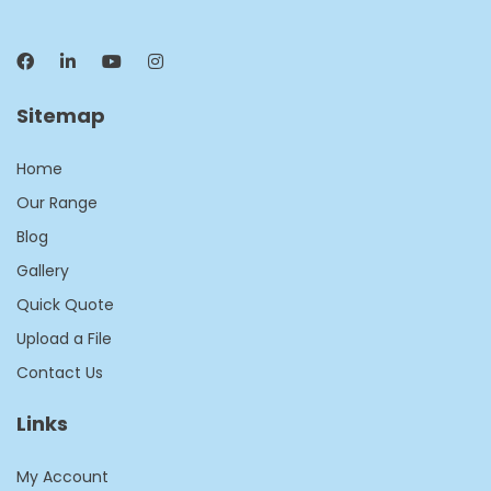
Sitemap
Home
Our Range
Blog
Gallery
Quick Quote
Upload a File
Contact Us
Links
My Account