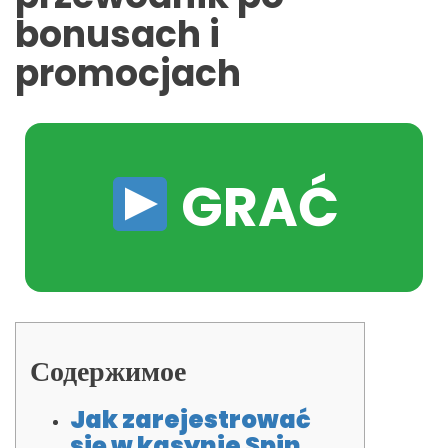
bonusach i
promocjach
GRAĆ
Содержимое
Jak zarejestrować
się w kasynie Spin