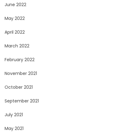
June 2022
May 2022
April 2022
March 2022
February 2022
November 2021
October 2021
September 2021
July 2021
May 2021