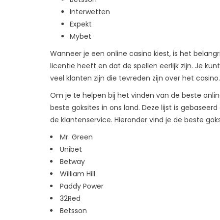
Interwetten
Expekt
Mybet
Wanneer je een online casino kiest, is het belangr
licentie heeft en dat de spellen eerlijk zijn. Je 
veel klanten zijn die tevreden zijn over het casino.
Om je te helpen bij het vinden van de beste onli
beste goksites in ons land. Deze lijst is gebaseerd
de klantenservice. Hieronder vind je de beste goksi
Mr. Green
Unibet
Betway
William Hill
Paddy Power
32Red
Betsson