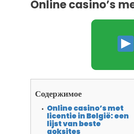
Online casino’s met
Содержимое
Online casino’s met
licentie in België: een
lijst van beste
goksites