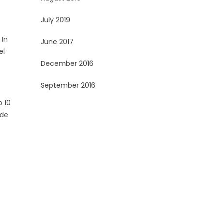
July 2019
 In
June 2017
el
December 2016
September 2016
p 10
 de