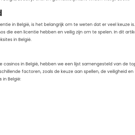
d
ntie in België, is het belangrijk om te weten dat er veel keuze is.
os die een licentie hebben en veilig zijn om te spelen. In dit artik
sites in België.
e casinos in België, hebben we een lijst samengesteld van de to
rschillende factoren, zoals de keuze aan spellen, de veiligheid en
 in België: