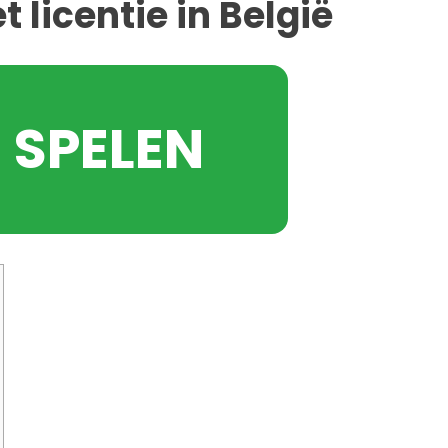
 licentie in België
SPELEN