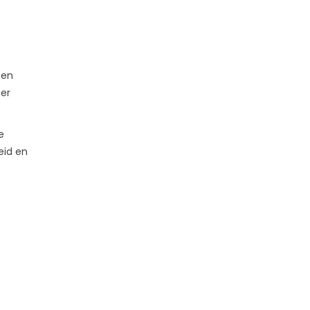
een
 er
e
eid en