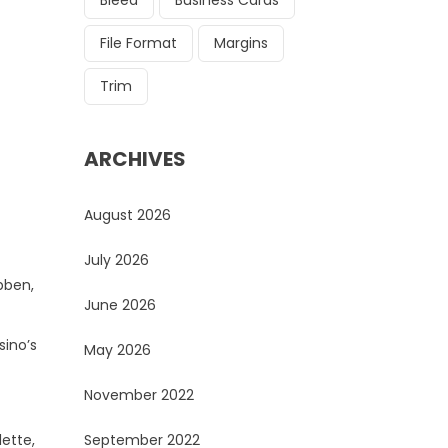
Bleed
Business Cards
File Format
Margins
Trim
ARCHIVES
August 2026
July 2026
ebben,
June 2026
sino’s
May 2026
November 2022
lette,
September 2022