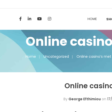
HOME
SH
Online casino’
Home
Uncategorized
Online casino’s met l
Online casino
By
George Efthimiou
on
17