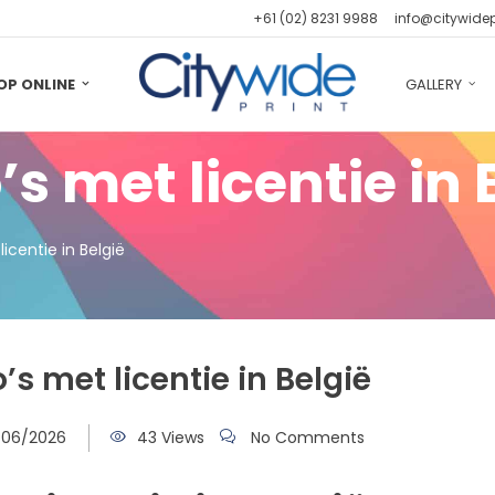
+61 (02) 8231 9988
info@citywide
OP ONLINE
GALLERY
s met licentie in 
icentie in België
’s met licentie in België
/06/2026
43 Views
No Comments