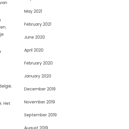
 van
May 2021
n
February 2021
den.
je
June 2020
April 2020
e
February 2020
January 2020
België.
December 2019
November 2019
ë. Het
September 2019
August 2019