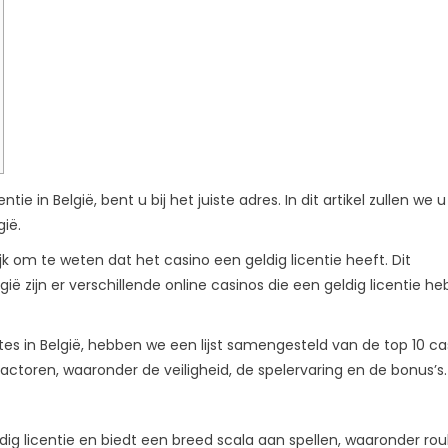
ie in België, bent u bij het juiste adres. In dit artikel zullen we u
gië.
jk om te weten dat het casino een geldig licentie heeft. Dit
elgië zijn er verschillende online casinos die een geldig licentie h
es in België, hebben we een lijst samengesteld van de top 10 ca
 factoren, waaronder de veiligheid, de spelervaring en de bonus’s.
dig licentie en biedt een breed scala aan spellen, waaronder rou