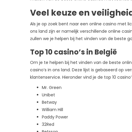
Veel keuze en veilighei
Als je op zoek bent naar een online casino met lice
ons land zijn er namelijk verschillende online casin
zullen we je helpen bij het vinden van de beste gok
Top 10 casino’s in België
Om je te helpen bij het vinden van de beste onlin
casino’s in ons land. Deze lijst is gebaseerd op ve
klantenservice. Hieronder vind je de top 10 casino’s
Mr. Green
Unibet
Betway
William Hill
Paddy Power
32Red
Betsson