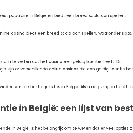
eest populaire in België en biedt een breed scala aan spellen,
nline casino biedt een breed scala aan spellen, waaronder slots,
.
jk om te weten dat het casino een geldig licentie heeft. Dit
elgië zijn er verschillende online casinos die een geldig licentie h
vinden van de beste goksites in België. Als u nog vragen heeft, k
tie in België: een lijst van bes
tie in België, is het belangrijk om te weten dat er veel opties zij