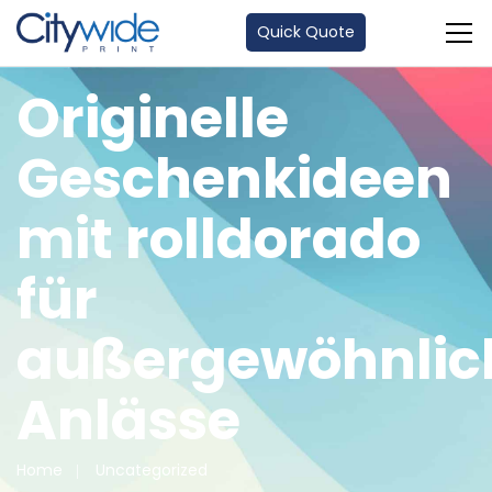
Quick Quote
Originelle
Geschenkideen
mit rolldorado
für
außergewöhnlic
Anlässe
Home
Uncategorized