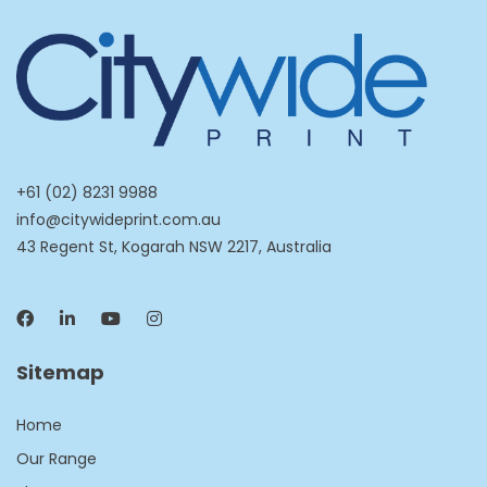
+61 (02) 8231 9988
info@citywideprint.com.au
43 Regent St, Kogarah NSW 2217, Australia
Sitemap
Home
Our Range