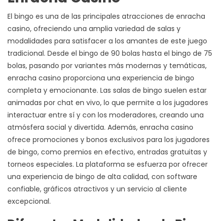
El bingo es una de las principales atracciones de enracha
casino, ofreciendo una amplia variedad de salas y
modalidades para satisfacer a los amantes de este juego
tradicional. Desde el bingo de 90 bolas hasta el bingo de 75
bolas, pasando por variantes más modernas y temáticas,
enracha casino proporciona una experiencia de bingo
completa y emocionante. Las salas de bingo suelen estar
animadas por chat en vivo, lo que permite a los jugadores
interactuar entre sí y con los moderadores, creando una
atmósfera social y divertida. Además, enracha casino
ofrece promociones y bonos exclusivos para los jugadores
de bingo, como premios en efectivo, entradas gratuitas y
torneos especiales. La plataforma se esfuerza por ofrecer
una experiencia de bingo de alta calidad, con software
confiable, gráficos atractivos y un servicio al cliente
excepcional.