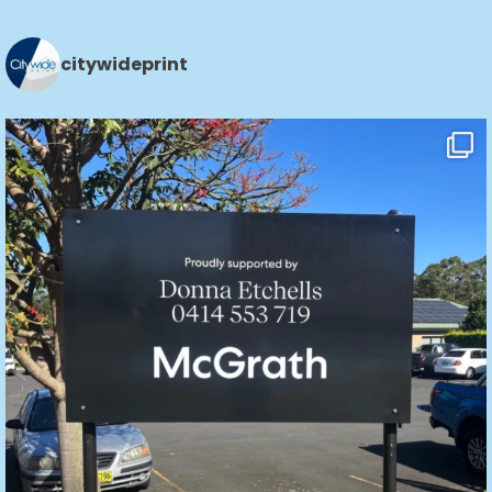
citywideprint