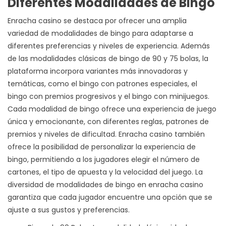
Diferentes Modalidades de Bingo
Enracha casino se destaca por ofrecer una amplia
variedad de modalidades de bingo para adaptarse a
diferentes preferencias y niveles de experiencia. Además
de las modalidades clásicas de bingo de 90 y 75 bolas, la
plataforma incorpora variantes más innovadoras y
temáticas, como el bingo con patrones especiales, el
bingo con premios progresivos y el bingo con minijuegos.
Cada modalidad de bingo ofrece una experiencia de juego
única y emocionante, con diferentes reglas, patrones de
premios y niveles de dificultad. Enracha casino también
ofrece la posibilidad de personalizar la experiencia de
bingo, permitiendo a los jugadores elegir el número de
cartones, el tipo de apuesta y la velocidad del juego. La
diversidad de modalidades de bingo en enracha casino
garantiza que cada jugador encuentre una opción que se
ajuste a sus gustos y preferencias.