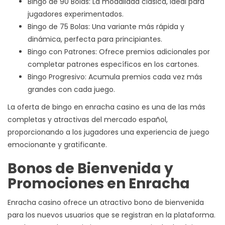
Bingo de 90 Bolas: La modalidad clásica, ideal para
jugadores experimentados.
Bingo de 75 Bolas: Una variante más rápida y
dinámica, perfecta para principiantes.
Bingo con Patrones: Ofrece premios adicionales por
completar patrones específicos en los cartones.
Bingo Progresivo: Acumula premios cada vez más
grandes con cada juego.
La oferta de bingo en enracha casino es una de las más
completas y atractivas del mercado español,
proporcionando a los jugadores una experiencia de juego
emocionante y gratificante.
Bonos de Bienvenida y
Promociones en Enracha
Enracha casino ofrece un atractivo bono de bienvenida
para los nuevos usuarios que se registran en la plataforma.