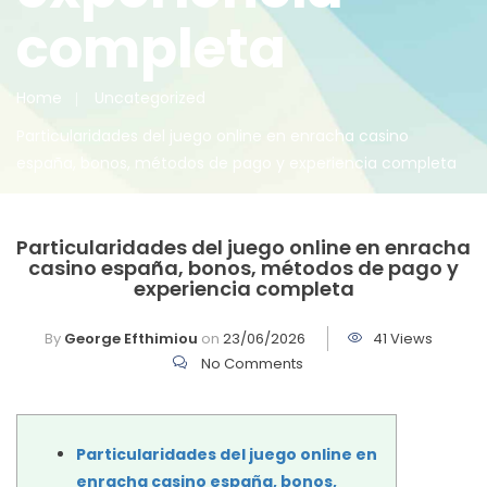
completa
Home
Uncategorized
Particularidades del juego online en enracha casino
españa, bonos, métodos de pago y experiencia completa
Particularidades del juego online en enracha
casino españa, bonos, métodos de pago y
experiencia completa
By
George Efthimiou
on
23/06/2026
41 Views
No Comments
Particularidades del juego online en
enracha casino españa, bonos,