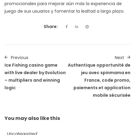
promocionales para mejorar aún más la experiencia de
juego de sus usuarios y fomentar la lealtad a largo plazo.
Share:
Previous
Next
Ice Fishing casino game
Authentique opportunité de
with live dealer by Evolution
jeu avec spinmama en
– multipliers and winning
France, code promo,
logic
paiements et application
mobile sécurisée
You may also
like this
Uncategorized