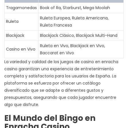
Tragamonedas
Book of Ra, Starburst, Mega Moolah
Ruleta Europea, Ruleta Americana,
Ruleta
Ruleta Francesa
Blackjack
Blackjack Clásico, Blackjack Multi-Hand
Ruleta en Vivo, Blackjack en Vivo,
Casino en Vivo
Baccarat en Vivo
La variedad y calidad de los juegos de casino en enracha
casino garantizan una experiencia de entretenimiento
completa y satisfactoria para los usuarios de España. La
plataforma se esfuerza por ofrecer un catálogo
diversificado que se adapte a diferentes gustos y
presupuestos, asegurando que cada jugador encuentre
algo que disfrute.
El Mundo del Bingo en
Enracha Casino