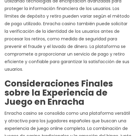
utilizando tecnologías de encriptación avanzadas para
proteger la información financiera de los usuarios. Los
límites de depósito y retiro pueden variar según el método
de pago utilizado. Enracha casino también puede solicitar
la verificación de la identidad de los usuarios antes de
procesar los retiros, como medida de seguridad para
prevenir el fraude y el lavado de dinero. La plataforma se
compromete a proporcionar un servicio de pago y retiro
eficiente y confiable para garantizar la satisfacción de sus
usuarios.
Consideraciones Finales
sobre la Experiencia de
Juego en Enracha
Enracha casino se consolida como una plataforma versátil
y atractiva para los jugadores españoles que buscan una
experiencia de juego online completa. La combinación de