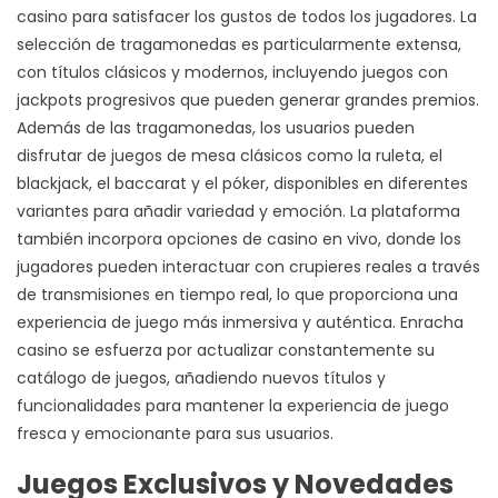
casino para satisfacer los gustos de todos los jugadores. La
selección de tragamonedas es particularmente extensa,
con títulos clásicos y modernos, incluyendo juegos con
jackpots progresivos que pueden generar grandes premios.
Además de las tragamonedas, los usuarios pueden
disfrutar de juegos de mesa clásicos como la ruleta, el
blackjack, el baccarat y el póker, disponibles en diferentes
variantes para añadir variedad y emoción. La plataforma
también incorpora opciones de casino en vivo, donde los
jugadores pueden interactuar con crupieres reales a través
de transmisiones en tiempo real, lo que proporciona una
experiencia de juego más inmersiva y auténtica. Enracha
casino se esfuerza por actualizar constantemente su
catálogo de juegos, añadiendo nuevos títulos y
funcionalidades para mantener la experiencia de juego
fresca y emocionante para sus usuarios.
Juegos Exclusivos y Novedades