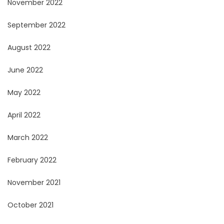
November 2022
September 2022
August 2022
June 2022
May 2022
April 2022
March 2022
February 2022
November 2021
October 2021