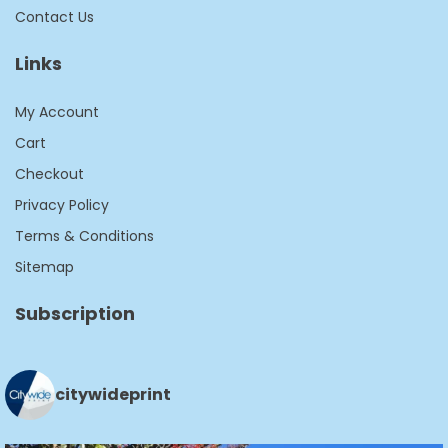
Contact Us
Links
My Account
Cart
Checkout
Privacy Policy
Terms & Conditions
Sitemap
Subscription
citywideprint