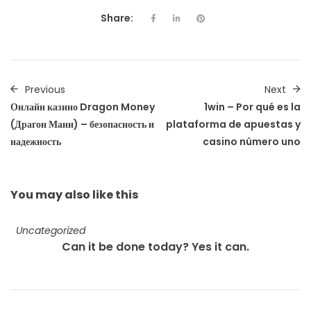
Share:
Previous
Next
Онлайн казино Dragon Money
1win – Por qué es la
(Драгон Мани) – безопасность и
plataforma de apuestas y
надежность
casino número uno
You may also
like this
Uncategorized
Can it be done today? Yes it can.