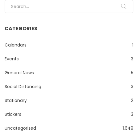
Search for:
CATEGORIES
Calendars
1
Events
3
General News
5
Social Distancing
3
Stationary
2
Stickers
3
Uncategorized
1,649