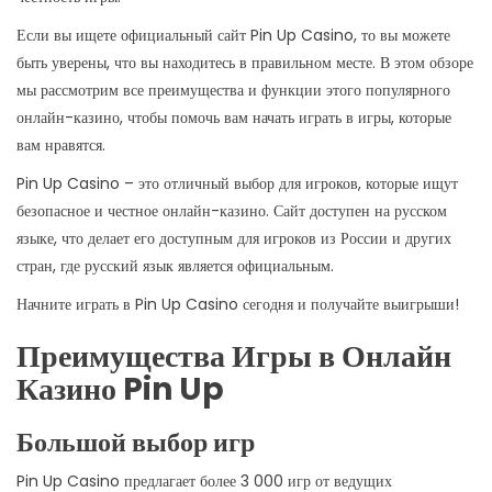
Если вы ищете официальный сайт Pin Up Casino, то вы можете
быть уверены, что вы находитесь в правильном месте. В этом обзоре
мы рассмотрим все преимущества и функции этого популярного
онлайн-казино, чтобы помочь вам начать играть в игры, которые
вам нравятся.
Pin Up Casino – это отличный выбор для игроков, которые ищут
безопасное и честное онлайн-казино. Сайт доступен на русском
языке, что делает его доступным для игроков из России и других
стран, где русский язык является официальным.
Начните играть в Pin Up Casino сегодня и получайте выигрыши!
Преимущества Игры в Онлайн
Казино Pin Up
Большой выбор игр
Pin Up Casino предлагает более 3 000 игр от ведущих