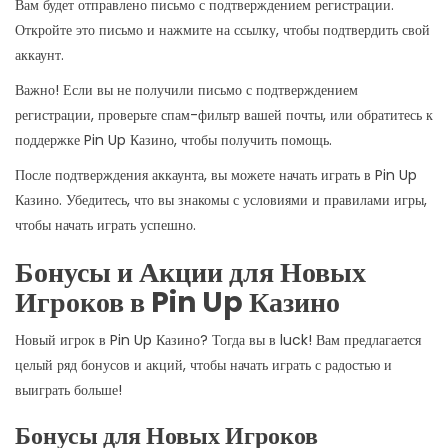
Вам будет отправлено письмо с подтверждением регистрации.
Откройте это письмо и нажмите на ссылку, чтобы подтвердить свой
аккаунт.
Важно! Если вы не получили письмо с подтверждением
регистрации, проверьте спам-фильтр вашей почты, или обратитесь к
поддержке Pin Up Казино, чтобы получить помощь.
После подтверждения аккаунта, вы можете начать играть в Pin Up
Казино. Убедитесь, что вы знакомы с условиями и правилами игры,
чтобы начать играть успешно.
Бонусы и Акции для Новых
Игроков в Pin Up Казино
Новый игрок в Pin Up Казино? Тогда вы в luck! Вам предлагается
целый ряд бонусов и акций, чтобы начать играть с радостью и
выиграть больше!
Бонусы для Новых Игроков