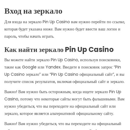
Вход на зеркало
Для входа на зеркало Pin Up Casino вам нужно перейти по ссылке,
которая будет указана ниже. Вам нужно будет ввести ваш логин и
пароль, чтобы начать играть.
Как найти зеркало Pin Up Casino
Вы можете найти зеркало Pin Up Casino, используя поисковики,
такие как Google или Yandex. Введите в поисковик запрос “Pin
Up Casino зеркало” или “Pin Up Casino официальный сайт”, и вы
получите список результатов, включая официальный сайт и зеркало.
Важно! Вам нужно быть осторожным, когда ищете зеркало Pin Up
Casino, потому что некоторые сайты могут быть фальшивыми. Вам
нужно убедиться, что вы переходите на официальный сайт или
зеркало, которое является альтернативой официальному сайту.
Важно! Вам нужно убедиться, что вы переходите на официальный