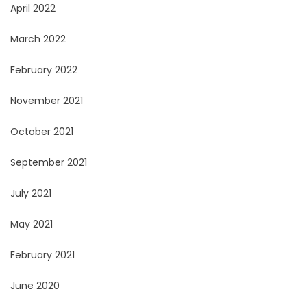
April 2022
March 2022
February 2022
November 2021
October 2021
September 2021
July 2021
May 2021
February 2021
June 2020