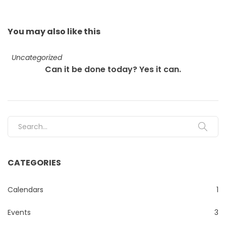
You may also
like this
Uncategorized
Can it be done today? Yes it can.
Search for:
CATEGORIES
Calendars
1
Events
3