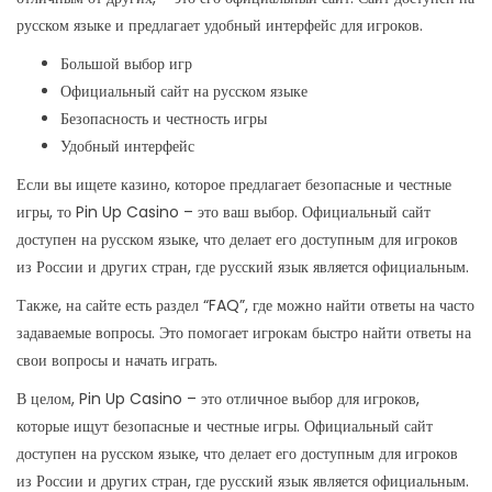
русском языке и предлагает удобный интерфейс для игроков.
Большой выбор игр
Официальный сайт на русском языке
Безопасность и честность игры
Удобный интерфейс
Если вы ищете казино, которое предлагает безопасные и честные
игры, то Pin Up Casino – это ваш выбор. Официальный сайт
доступен на русском языке, что делает его доступным для игроков
из России и других стран, где русский язык является официальным.
Также, на сайте есть раздел “FAQ”, где можно найти ответы на часто
задаваемые вопросы. Это помогает игрокам быстро найти ответы на
свои вопросы и начать играть.
В целом, Pin Up Casino – это отличное выбор для игроков,
которые ищут безопасные и честные игры. Официальный сайт
доступен на русском языке, что делает его доступным для игроков
из России и других стран, где русский язык является официальным.