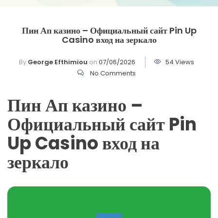
Пин Ап казино – Официальный сайт Pin Up
Casino вход на зеркало
By
George Efthimiou
on
07/06/2026
54 Views
No Comments
Пин Ап казино –
Официальный сайт Pin
Up Casino вход на
зеркало