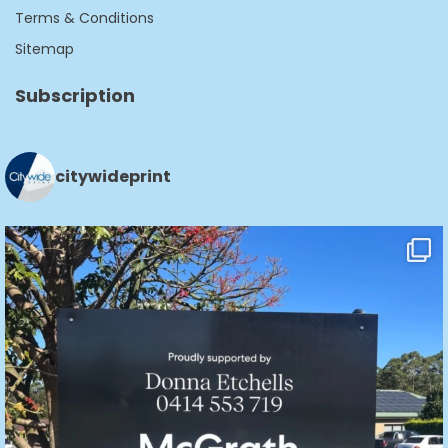
Terms & Conditions
Sitemap
Subscription
citywideprint