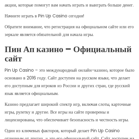
акции, которые помогут вам начать играть и выиграть больше денег.
Начните играть в Pin Up Casino сегодня!
Обратите внимание, что регистрация на официальном сайте или его
зеркале является обязательной для начала игры.
Пин Ап казино – Официальный
сайт
Pin Up Casino – это международный онлайн-казино, которое было
основано в 2016 году. Сайт доступен на русском языке, что делает
его доступным для игроков из России и других стран, где русский
язык является официальным.
Казино предлагает широкий спектр игр, включая слоты, карточные
игры, рулетку и другие. Все игры на сайте проверены и
лицензированы, что обеспечивает безопасность и честность игры.
Один из ключевых факторов, который делает Pin Up Casino
отличным от других, – это его официальный сайт. Сайт доступен на