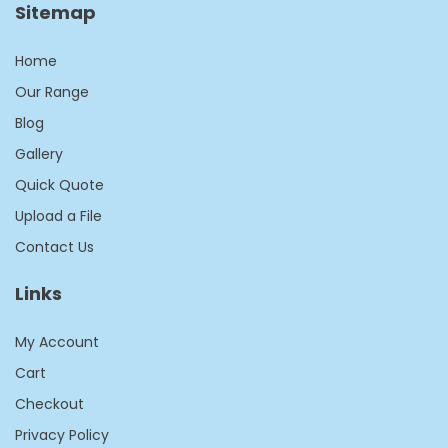
Sitemap
Home
Our Range
Blog
Gallery
Quick Quote
Upload a File
Contact Us
Links
My Account
Cart
Checkout
Privacy Policy