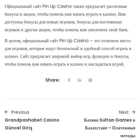
Официальный сайт Pin Up Casino также предлагает различные
бонусы и акции, чтобы помочь вам начать играть в казино. Вам
доступны бонусы для новых игроков, бонусы для постоянных
игроков и другие акции, чтобы помочь вам увеличить свой банк.
В целом, официальный сайт Pin Up Casino – это отличное место
для игроков, которые ищут безопасный и удобный способ играть в
казино. Сайт предлагает широкий выбор игр, функции и бонусы,
чтобы помочь вам начать играть в казино и насладиться игрой.
Share:
Previous
Next
Grandpashabet Casino
Казино Sultan Games в
Güncel Giriş
Казахстане – Платежные
методы