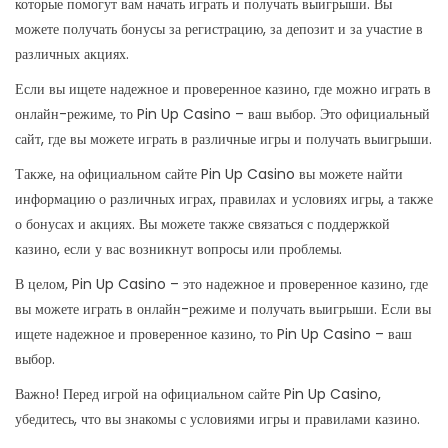
которые помогут вам начать играть и получать выигрыши. Вы
можете получать бонусы за регистрацию, за депозит и за участие в
различных акциях.
Если вы ищете надежное и проверенное казино, где можно играть в
онлайн-режиме, то Pin Up Casino – ваш выбор. Это официальный
сайт, где вы можете играть в различные игры и получать выигрыши.
Также, на официальном сайте Pin Up Casino вы можете найти
информацию о различных играх, правилах и условиях игры, а также
о бонусах и акциях. Вы можете также связаться с поддержкой
казино, если у вас возникнут вопросы или проблемы.
В целом, Pin Up Casino – это надежное и проверенное казино, где
вы можете играть в онлайн-режиме и получать выигрыши. Если вы
ищете надежное и проверенное казино, то Pin Up Casino – ваш
выбор.
Важно! Перед игрой на официальном сайте Pin Up Casino,
убедитесь, что вы знакомы с условиями игры и правилами казино.