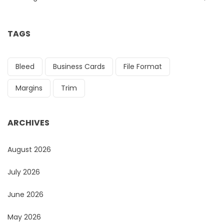
TAGS
Bleed
Business Cards
File Format
Margins
Trim
ARCHIVES
August 2026
July 2026
June 2026
May 2026