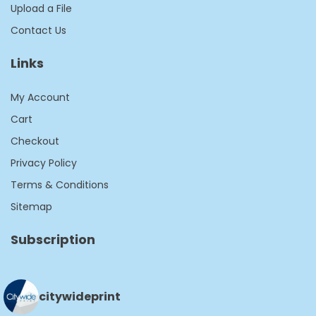
Upload a File
Contact Us
Links
My Account
Cart
Checkout
Privacy Policy
Terms & Conditions
Sitemap
Subscription
citywideprint