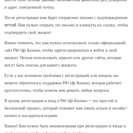
и адрес электронной почты.
После регистрации вам будет отправлено письмо с подтверждением
email. Вам нужно открыть это письмо и кликнуть на ссылку, чтобы
подтвердить свой аккаунт.
Важно помнить, что вам нужно использовать только официальный
сайт Pin Up Казино, чтобы зарегистрироваться и войти в свой
аккаунт. Нельзя использовать зеркало или другие сайты, которые
могут быть опасны для вашего аккаунта.
Если у вас возникли проблемы с регистрацией или входом, вы
можете обратиться к поддержке Pin Up Казино, которая работает
круглосуточно, чтобы помочь вам решить любые вопросы.
В целом, регистрация и вход в Pin Up Казино – это простой и
безопасный процесс, который поможет вам начать играть в онлайн-
казино и насладиться играми.
Важно! Вам нужно быть внимательным при регистрации и входе в