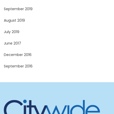
September 2019
August 2019
July 2019
June 2017
December 2016
September 2016