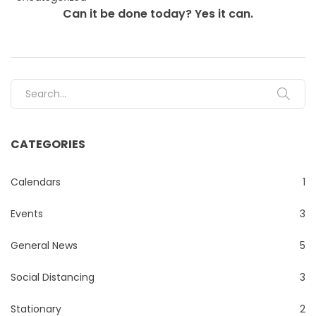
Can it be done today? Yes it can.
Search for:
CATEGORIES
Calendars
1
Events
3
General News
5
Social Distancing
3
Stationary
2