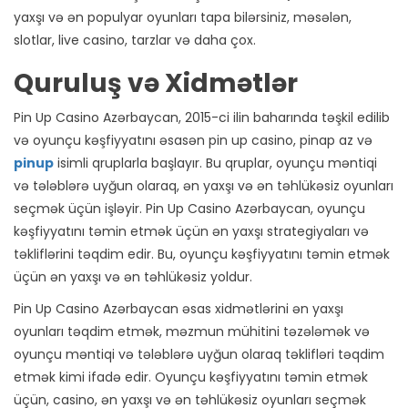
yaxşı və ən populyar oyunları tapa bilərsiniz, məsələn,
slotlar, live casino, tarzlar və daha çox.
Quruluş və Xidmətlər
Pin Up Casino Azərbaycan, 2015-ci ilin baharında təşkil edilib
və oyunçu kəşfiyyatını əsasən pin up casino, pinap az və
pinup
isimli qruplarla başlayır. Bu qruplar, oyunçu məntiqi
və tələblərə uyğun olaraq, ən yaxşı və ən təhlükəsiz oyunları
seçmək üçün işləyir. Pin Up Casino Azərbaycan, oyunçu
kəşfiyyatını təmin etmək üçün ən yaxşı strategiyaları və
təkliflərini təqdim edir. Bu, oyunçu kəşfiyyatını təmin etmək
üçün ən yaxşı və ən təhlükəsiz yoldur.
Pin Up Casino Azərbaycan əsas xidmətlərini ən yaxşı
oyunları təqdim etmək, məzmun mühitini təzələmək və
oyunçu məntiqi və tələblərə uyğun olaraq təklifləri təqdim
etmək kimi ifadə edir. Oyunçu kəşfiyyatını təmin etmək
üçün, casino, ən yaxşı və ən təhlükəsiz oyunları seçmək