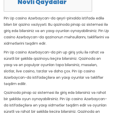
Növli Qaydalar
Pin Up casino Azərbaycan-da qeyri-pirxalda istifadə edilə
bilən bir qazino vəziyyəti. Bu qazinoda pinap az sisteməsi ilə
giriş edə bilərsiniz və ən yaxşı oyunları oynayabilirsiniz. Pin Up
casino Azərbaycan-da qazinonun məhsullarını, təkliflərini və
xidmətlərini təqdim edir.
Pin Up casino Azərbaycan-da pin up giriş yolu ilə rahat və
sürətli bir şəkildə qazinoyu keçirə bilərsiniz. Qazinoda ən
yaxşı və ən populyar oyunları tapa bilərsiniz, məsələn,
slotlar, live casino, tarzlar və daha çox. Pin Up casino
Azərbaycan-da istifadəçilərə ən yaxşı oyunlar və təkliflər
təqdim edilir.
Qazinoda pinap az sisteməsi ilə giriş edə bilərsiniz və rahat
bir şəkildə oyun oynayabilirsiniz. Pin Up casino Azərbaycan-
da istifadəçilərə ən yaxşı xidmətlər təqdim edir və oyunları
sürətli və rahat bir şəkildə keçirə bilərsiniz. Qazinoda ən