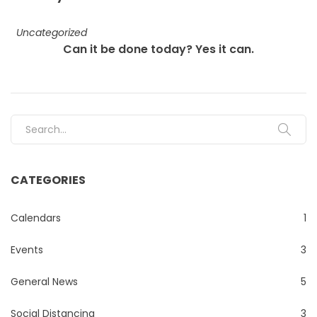
Uncategorized
Can it be done today? Yes it can.
Search for:
CATEGORIES
Calendars
1
Events
3
General News
5
Social Distancing
3