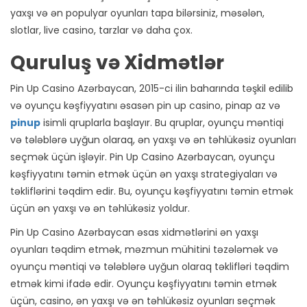
yaxşı və ən populyar oyunları tapa bilərsiniz, məsələn,
slotlar, live casino, tarzlar və daha çox.
Quruluş və Xidmətlər
Pin Up Casino Azərbaycan, 2015-ci ilin baharında təşkil edilib
və oyunçu kəşfiyyatını əsasən pin up casino, pinap az və
pinup
isimli qruplarla başlayır. Bu qruplar, oyunçu məntiqi
və tələblərə uyğun olaraq, ən yaxşı və ən təhlükəsiz oyunları
seçmək üçün işləyir. Pin Up Casino Azərbaycan, oyunçu
kəşfiyyatını təmin etmək üçün ən yaxşı strategiyaları və
təkliflərini təqdim edir. Bu, oyunçu kəşfiyyatını təmin etmək
üçün ən yaxşı və ən təhlükəsiz yoldur.
Pin Up Casino Azərbaycan əsas xidmətlərini ən yaxşı
oyunları təqdim etmək, məzmun mühitini təzələmək və
oyunçu məntiqi və tələblərə uyğun olaraq təklifləri təqdim
etmək kimi ifadə edir. Oyunçu kəşfiyyatını təmin etmək
üçün, casino, ən yaxşı və ən təhlükəsiz oyunları seçmək