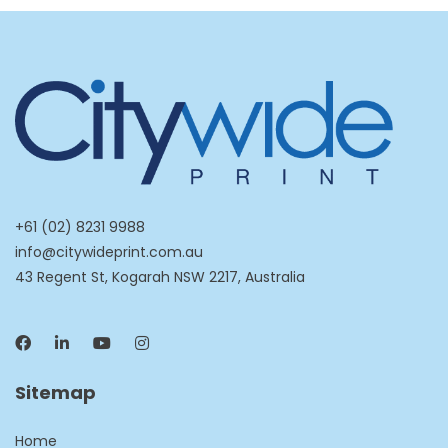
+61 (02) 8231 9988
info@citywideprint.com.au
43 Regent St, Kogarah NSW 2217, Australia
Sitemap
Home