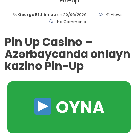
Pin-Up
By
George Efthimiou
on
20/06/2026
41 Views
No Comments
Pin Up Casino –
Azərbaycanda onlayn
kazino Pin-Up
OYNA