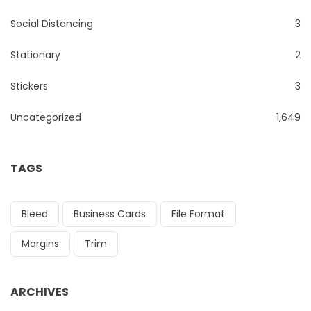
Social Distancing
3
Stationary
2
Stickers
3
Uncategorized
1,649
TAGS
Bleed
Business Cards
File Format
Margins
Trim
ARCHIVES