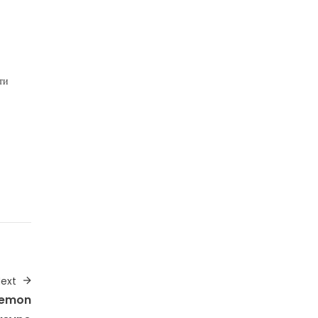
ти
ext
Lemon