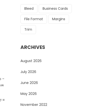
Bleed
Business Cards
File Format
Margins
Trim
ARCHIVES
August 2026
July 2026
o –
June 2026
как
May 2026
у и
November 2022