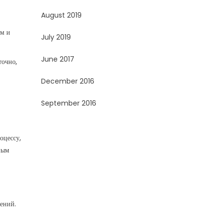
August 2019
ям и
July 2019
June 2017
точно,
December 2016
September 2016
оцессу,
ным
чений.