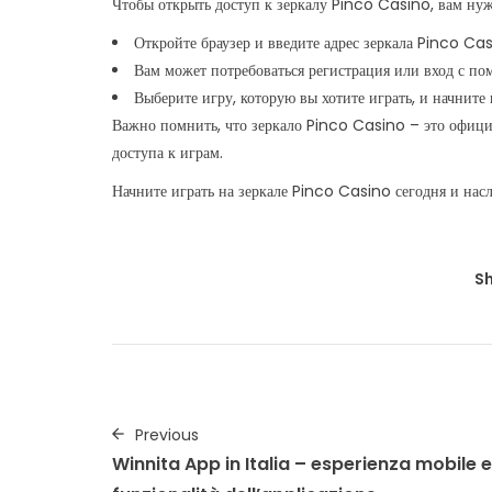
Чтобы открыть доступ к зеркалу Pinco Casino, вам н
Откройте браузер и введите адрес зеркала Pinco Cas
Вам может потребоваться регистрация или вход с по
Выберите игру, которую вы хотите играть, и начните 
Важно помнить, что зеркало Pinco Casino – это офици
доступа к играм.
Начните играть на зеркале Pinco Casino сегодня и нас
Sh
Previous
Winnita App in Italia – esperienza mobile e