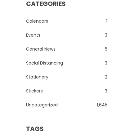
CATEGORIES
Calendars
1
Events
3
General News
5
Social Distancing
3
Stationary
2
Stickers
3
Uncategorized
1,645
TAGS