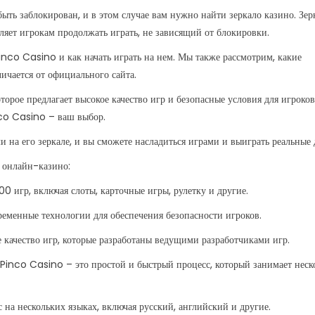
ыть заблокирован, и в этом случае вам нужно найти зеркало казино. Зер
оляет игрокам продолжать играть, не зависящий от блокировки.
inco Casino и как начать играть на нем. Мы также рассмотрим, какие
личается от официального сайта.
орое предлагает высокое качество игр и безопасные условия для игроков
nco Casino – ваш выбор.
 на его зеркале, и вы сможете насладиться играми и выиграть реальные 
 онлайн-казино:
0 игр, включая слоты, карточные игры, рулетку и другие.
ременные технологии для обеспечения безопасности игроков.
е качество игр, которые разработаны ведущими разработчиками игр.
 Pinco Casino – это простой и быстрый процесс, который занимает неск
на нескольких языках, включая русский, английский и другие.