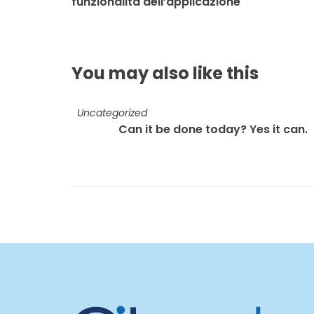
funzionalità dell’applicazione
You may also
like this
Uncategorized
Can it be done today? Yes it can.