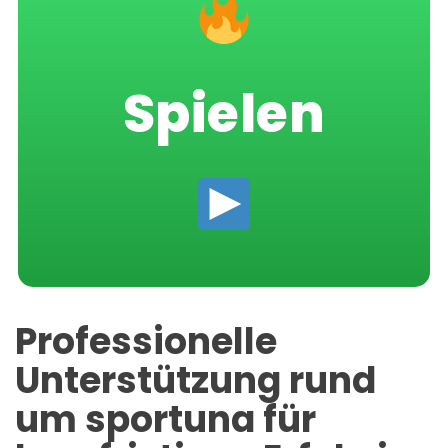
Spielen
Professionelle
Unterstützung rund
um sportuna für