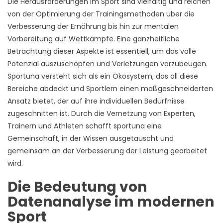
Die Herausforderungen im Sport sind vielfältig und reichen
von der Optimierung der Trainingsmethoden über die
Verbesserung der Ernährung bis hin zur mentalen
Vorbereitung auf Wettkämpfe. Eine ganzheitliche
Betrachtung dieser Aspekte ist essentiell, um das volle
Potenzial auszuschöpfen und Verletzungen vorzubeugen.
Sportuna versteht sich als ein Ökosystem, das all diese
Bereiche abdeckt und Sportlern einen maßgeschneiderten
Ansatz bietet, der auf ihre individuellen Bedürfnisse
zugeschnitten ist. Durch die Vernetzung von Experten,
Trainern und Athleten schafft sportuna eine
Gemeinschaft, in der Wissen ausgetauscht und
gemeinsam an der Verbesserung der Leistung gearbeitet
wird.
Die Bedeutung von
Datenanalyse im modernen
Sport