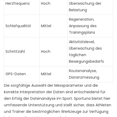
Herzfrequenz
Hoch
Überwachung der
Belastung
Regeneration,
Schlafqualität
Mittel
Anpassung des
Trainingsplans
Aktivitätslevel,
Überwachung des
Schrittzahl
Hoch
täglichen
Bewegungsbedarfs
Routenanalyse,
GPS-Daten
Mittel
Distanzmessung
Die sorgfältige Auswahl der Messparameter und die
korrekte Interpretation der Daten sind entscheidend für
den Erfolg der Datenanalyse im Sport. Sportuna bietet hier
umfassende Unterstützung und stellt sicher, dass Athleten
und Trainer die bestmöglichen Werkzeuge zur Verfügung