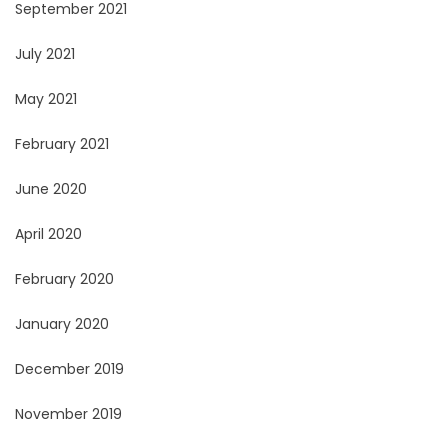
September 2021
July 2021
May 2021
February 2021
June 2020
April 2020
February 2020
January 2020
December 2019
November 2019