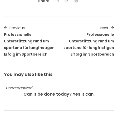
Share:
Previous
Next
Professionelle
Professionelle
Unterstützung rund um
Unterstützung rund um
sportuna für langfristigen
sportuna für langfristigen
Erfolg im Sportbereich
Erfolg im Sportbereich
You may also
like this
Uncategorized
Can it be done today? Yes it can.