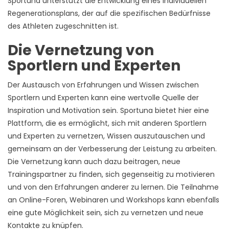
Sportuna unterstützt die Entwicklung eines individuellen
Regenerationsplans, der auf die spezifischen Bedürfnisse
des Athleten zugeschnitten ist.
Die Vernetzung von
Sportlern und Experten
Der Austausch von Erfahrungen und Wissen zwischen
Sportlern und Experten kann eine wertvolle Quelle der
Inspiration und Motivation sein. Sportuna bietet hier eine
Plattform, die es ermöglicht, sich mit anderen Sportlern
und Experten zu vernetzen, Wissen auszutauschen und
gemeinsam an der Verbesserung der Leistung zu arbeiten.
Die Vernetzung kann auch dazu beitragen, neue
Trainingspartner zu finden, sich gegenseitig zu motivieren
und von den Erfahrungen anderer zu lernen. Die Teilnahme
an Online-Foren, Webinaren und Workshops kann ebenfalls
eine gute Möglichkeit sein, sich zu vernetzen und neue
Kontakte zu knüpfen.