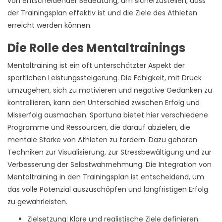
von entscheidender Bedeutung, um sicherzustellen, dass
der Trainingsplan effektiv ist und die Ziele des Athleten
erreicht werden können.
Die Rolle des Mentaltrainings
Mentaltraining ist ein oft unterschätzter Aspekt der
sportlichen Leistungssteigerung. Die Fähigkeit, mit Druck
umzugehen, sich zu motivieren und negative Gedanken zu
kontrollieren, kann den Unterschied zwischen Erfolg und
Misserfolg ausmachen. Sportuna bietet hier verschiedene
Programme und Ressourcen, die darauf abzielen, die
mentale Stärke von Athleten zu fördern. Dazu gehören
Techniken zur Visualisierung, zur Stressbewältigung und zur
Verbesserung der Selbstwahrnehmung. Die Integration von
Mentaltraining in den Trainingsplan ist entscheidend, um
das volle Potenzial auszuschöpfen und langfristigen Erfolg
zu gewährleisten.
Zielsetzung: Klare und realistische Ziele definieren.