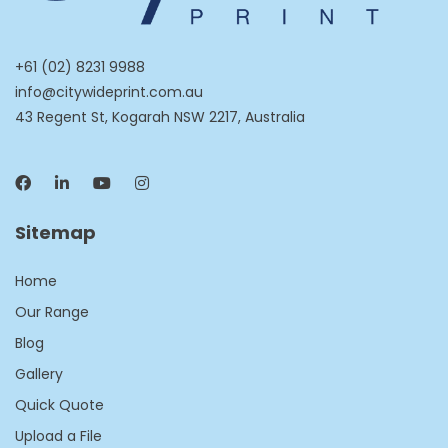
+61 (02) 8231 9988
info@citywideprint.com.au
43 Regent St, Kogarah NSW 2217, Australia
Sitemap
Home
Our Range
Blog
Gallery
Quick Quote
Upload a File